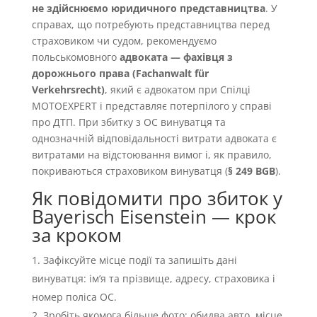
не здійснюємо юридичного представництва
. У
справах, що потребують представництва перед
страховиком чи судом, рекомендуємо
польськомовного
адвоката — фахівця з
дорожнього права (Fachanwalt für
Verkehrsrecht)
, який є адвокатом при Спілці
MOTOEXPERT і представляє потерпілого у справі
про ДТП. При збитку з OC винуватця та
однозначній відповідальності витрати адвоката є
витратами на відстоювання вимог і, як правило,
покриваються страховиком винуватця (
§ 249 BGB
).
Як повідомити про збиток у
Bayerisch Eisenstein — крок
за кроком
Зафіксуйте місце події та запишіть дані
винуватця: імʼя та прізвище, адресу, страховика і
номер поліса OC.
Зробіть якомога більше фото: обидва авто, місце