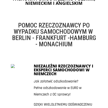
NIEMIECKIM I ANGIELSKIM
POMOC RZECZOZNAWCY PO
WYPADKU SAMOCHODOWYM W
BERLIN - FRANKFURT -HAMBURG
- MONACHIUM
NIEZALEŻNI RZECZOZNAWCY I
EKSPERCI SAMOCHODOWI W
NIEMCZECH
Jak załatwić odszkodowanie?
Pełne odszkodowanie w EURO w
Niemczech z OC sprawcy!
DZIĘKI WIELOLETNIEMU DOŚWIADCZENIU