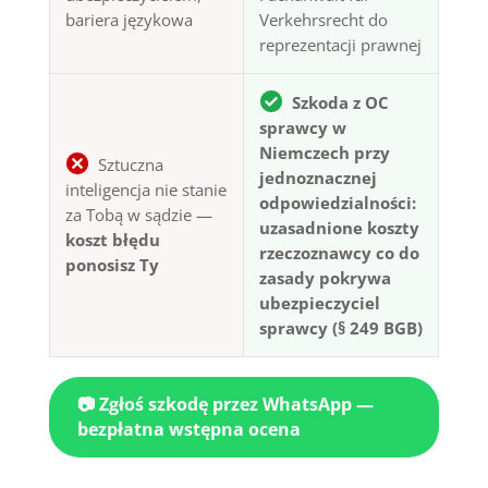
bariera językowa
Verkehrsrecht do
reprezentacji prawnej
Szkoda z OC
sprawcy w
Niemczech przy
Sztuczna
jednoznacznej
inteligencja nie stanie
odpowiedzialności:
za Tobą w sądzie —
uzasadnione koszty
koszt błędu
rzeczoznawcy co do
ponosisz Ty
zasady pokrywa
ubezpieczyciel
sprawcy (§ 249 BGB)
📷 Zgłoś szkodę przez WhatsApp —
bezpłatna wstępna ocena