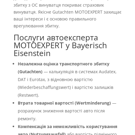
збитку з OC винуватця покриває страховик
винуватця. Якісне Gutachten MOTOEXPERT захищає
ваші інтереси і є основою правильного
врегулювання збитку.
Послуги автоексперта
MOTOEXPERT у Bayerisch
Eisenstein
Незалежна оцінка транспортного збитку
(Gutachten)
— калькуляція в системах Audatex,
DAT і Eurotax, з відновною вартістю
(Wiederbeschaffungswert) і вартістю залишків
(Restwert).
Втрата товарної вартості (Wertminderung)
—
розрахунок зниження вартості авто після
ремонту.
Компенсація за неможливість користування
авто (Nutzungsausfall)
або вартість підмінного