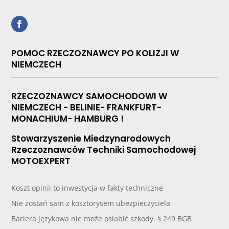
POMOC RZECZOZNAWCY PO KOLIZJI W
NIEMCZECH
RZECZOZNAWCY SAMOCHODOWI W
NIEMCZECH - BELINIE- FRANKFURT-
MONACHIUM- HAMBURG !
Stowarzyszenie Miedzynarodowych
Rzeczoznawców Techniki Samochodowej
MOTOEXPERT
Koszt opinii to inwestycja w fakty techniczne
Nie zostań sam z kosztorysem ubezpieczyciela
Bariera językowa nie może osłabić szkody. § 249 BGB