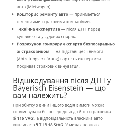
авто (Mietwagen).
Кошторис ремонту авто
— приймається
німецькими страховими компаніями.
Технічна експертиза
— після ДТП, перед
купівлею та у судових спорах.
Розрахунок гонорару експерта безпосередньо
зі страховиком
— на підставі цесії вимоги
(Abtretungserklärung) вартість експертизи
покриває страховик винуватця.
Відшкодування після ДТП у
Bayerisch Eisenstein — що
вам належить?
При збитку з вини іншого водія вимоги можна
спрямовувати безпосередньо до його страховика
(
§ 115 VVG
), а відповідальність власника авто
випливає з
§ 7 і § 18 StVG
. У межах повного