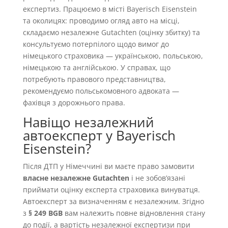
експертиз. Працюємо в місті Bayerisch Eisenstein
та околицях: проводимо огляд авто на місці,
складаємо незалежне Gutachten (оцінку збитку) та
консультуємо потерпілого щодо вимог до
німецького страховика — українською, польською,
німецькою та англійською. У справах, що
потребують правового представництва,
рекомендуємо польськомовного адвоката —
фахівця з дорожнього права.
Навіщо незалежний
автоексперт у Bayerisch
Eisenstein?
Після ДТП у Німеччині ви маєте право замовити
власне незалежне Gutachten
і не зобовʼязані
приймати оцінку експерта страховика винуватця.
Автоексперт за визначенням є незалежним. Згідно
з
§ 249 BGB
вам належить повне відновлення стану
до події, а вартість незалежної експертизи при