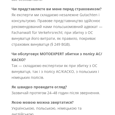
Чи представляєте ви мене перед страховиком?
Як експерти ми складаємо незалежне Gutachten і
консультуємо. Правове представництво здійснює
рекомендований нами польськомовний адвокат —
Fachanwalt für Verkehrsrecht; при збитку з OC
винуватця його витрати, як правило, покриває
страховик винуватця (§ 249 BGB).
Чи обслуговує MOTOEXPERT збитки з полісу AC/
КАСКО?
Так — складаємо експертизи як при збитку з OC
винуватця, так і з полісу AC/КАСКО, з польських і
німецьких полісів.
Як швидко проведете огляд?
Зазвичай протягом 24–48 годин після звернення.
Якою мовою можна звертатися?
Українською, польською, німецькою та
англійською.