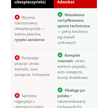
ubezpieczyciela)
Adwokat
Niezależna
Wycena
certyfikowana
rzeczoznawcy
opinia techniczna
ubezpieczyciela —
— pełny kosztorys
interes płatnika,
wg stawek
ryzyko zaniżenia
rynkowych
Komplet
Pominięte
roszczeń
: utrata
pozycje: utrata
wartości pojazdu,
wartości, auto
auto zastępcze,
zastępcze, holowanie
koszty dodatkowe
Obsługa po
Samotne
polsku
+
negocjacje z
rekomendowany
ubezpieczycielem,
Fachanwalt für