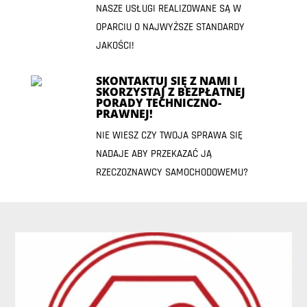
NASZE USŁUGI REALIZOWANE SĄ W
OPARCIU O NAJWYŻSZE STANDARDY
JAKOŚCI!
SKONTAKTUJ SIĘ Z NAMI I
SKORZYSTAJ Z BEZPŁATNEJ
PORADY TECHNICZNO-
PRAWNEJ!
NIE WIESZ CZY TWOJA SPRAWA SIĘ
NADAJE ABY PRZEKAZAĆ JĄ
RZECZOZNAWCY SAMOCHODOWEMU?