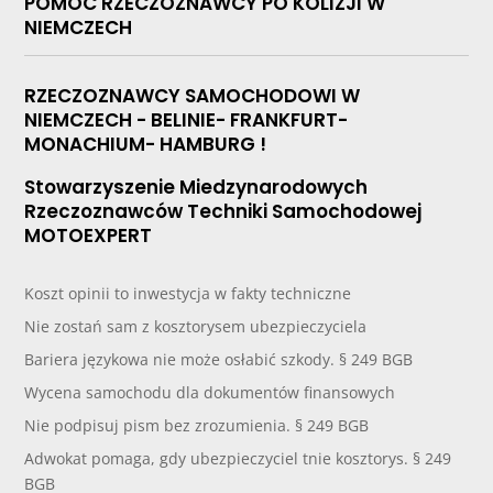
POMOC RZECZOZNAWCY PO KOLIZJI W
NIEMCZECH
RZECZOZNAWCY SAMOCHODOWI W
NIEMCZECH - BELINIE- FRANKFURT-
MONACHIUM- HAMBURG !
Stowarzyszenie Miedzynarodowych
Rzeczoznawców Techniki Samochodowej
MOTOEXPERT
Koszt opinii to inwestycja w fakty techniczne
Nie zostań sam z kosztorysem ubezpieczyciela
Bariera językowa nie może osłabić szkody. § 249 BGB
Wycena samochodu dla dokumentów finansowych
Nie podpisuj pism bez zrozumienia. § 249 BGB
Adwokat pomaga, gdy ubezpieczyciel tnie kosztorys. § 249
BGB