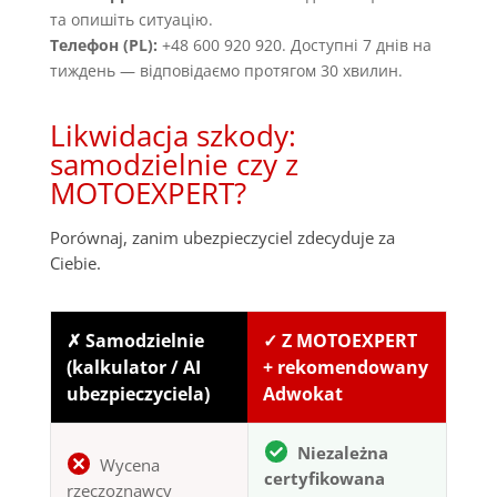
та опишіть ситуацію.
Телефон (PL):
+48 600 920 920. Доступні 7 днів на
тиждень — відповідаємо протягом 30 хвилин.
Likwidacja szkody:
samodzielnie czy z
MOTOEXPERT?
Porównaj, zanim ubezpieczyciel zdecyduje za
Ciebie.
✗ Samodzielnie
✓ Z MOTOEXPERT
(kalkulator / AI
+ rekomendowany
ubezpieczyciela)
Adwokat
Niezależna
Wycena
certyfikowana
rzeczoznawcy