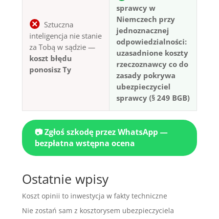
sprawcy w
Niemczech przy
Sztuczna
jednoznacznej
inteligencja nie stanie
odpowiedzialności:
za Tobą w sądzie —
uzasadnione koszty
koszt błędu
rzeczoznawcy co do
ponosisz Ty
zasady pokrywa
ubezpieczyciel
sprawcy (§ 249 BGB)
📷 Zgłoś szkodę przez WhatsApp —
bezpłatna wstępna ocena
Ostatnie wpisy
Koszt opinii to inwestycja w fakty techniczne
Nie zostań sam z kosztorysem ubezpieczyciela