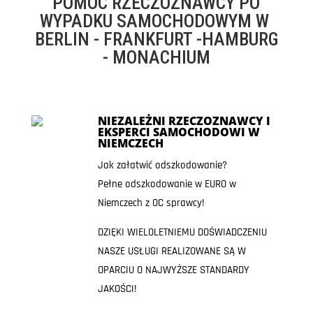
POMOC RZECZOZNAWCY PO
WYPADKU SAMOCHODOWYM W
BERLIN - FRANKFURT -HAMBURG
- MONACHIUM
NIEZALEŻNI RZECZOZNAWCY I
EKSPERCI SAMOCHODOWI W
NIEMCZECH
Jak załatwić odszkodowanie?
Pełne odszkodowanie w EURO w
Niemczech z OC sprawcy!
DZIĘKI WIELOLETNIEMU DOŚWIADCZENIU
NASZE USŁUGI REALIZOWANE SĄ W
OPARCIU O NAJWYŻSZE STANDARDY
JAKOŚCI!