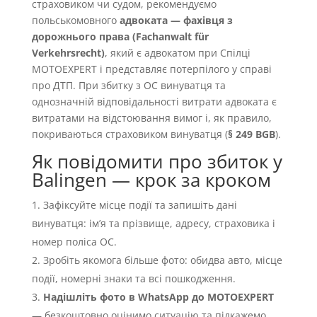
страховиком чи судом, рекомендуємо
польськомовного
адвоката — фахівця з
дорожнього права (Fachanwalt für
Verkehrsrecht)
, який є адвокатом при Спілці
MOTOEXPERT і представляє потерпілого у справі
про ДТП. При збитку з OC винуватця та
однозначній відповідальності витрати адвоката є
витратами на відстоювання вимог і, як правило,
покриваються страховиком винуватця (
§ 249 BGB
).
Як повідомити про збиток у
Balingen — крок за кроком
Зафіксуйте місце події та запишіть дані
винуватця: імʼя та прізвище, адресу, страховика і
номер поліса OC.
Зробіть якомога більше фото: обидва авто, місце
події, номерні знаки та всі пошкодження.
Надішліть фото в WhatsApp до MOTOEXPERT
— безкоштовно оцінимо ситуацію та підкажемо