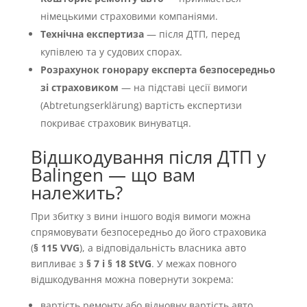
німецькими страховими компаніями.
Технічна експертиза
— після ДТП, перед
купівлею та у судових спорах.
Розрахунок гонорару експерта безпосередньо
зі страховиком
— на підставі цесії вимоги
(Abtretungserklärung) вартість експертизи
покриває страховик винуватця.
Відшкодування після ДТП у
Balingen — що вам
належить?
При збитку з вини іншого водія вимоги можна
спрямовувати безпосередньо до його страховика
(
§ 115 VVG
), а відповідальність власника авто
випливає з
§ 7 і § 18 StVG
. У межах повного
відшкодування можна повернути зокрема:
вартість ремонту або відновну вартість авто