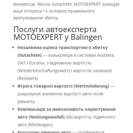
винуватця. Якісне Gutachten MOTOEXPERT захищає
ваші інтереси і є основою правильного
врегулювання збитку.
Послуги автоексперта
MOTOEXPERT у Balingen
Незалежна оцінка транспортного збитку
(Gutachten)
— калькуляція в системах Audatex,
DAT і Eurotax, з відновною вартістю
(Wiederbeschaffungswert) і вартістю залишків
(Restwert).
Втрата товарної вартості (Wertminderung)
—
розрахунок зниження вартості авто після
ремонту.
Компенсація за неможливість користування
авто (Nutzungsausfall)
або вартість підмінного
авто (Mietwagen).
Кошторис ремонту авто
— приймається