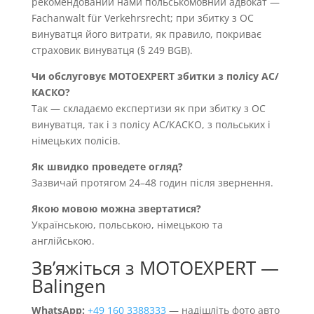
рекомендований нами польськомовний адвокат —
Fachanwalt für Verkehrsrecht; при збитку з OC
винуватця його витрати, як правило, покриває
страховик винуватця (§ 249 BGB).
Чи обслуговує MOTOEXPERT збитки з полісу AC/
КАСКО?
Так — складаємо експертизи як при збитку з OC
винуватця, так і з полісу AC/КАСКО, з польських і
німецьких полісів.
Як швидко проведете огляд?
Зазвичай протягом 24–48 годин після звернення.
Якою мовою можна звертатися?
Українською, польською, німецькою та
англійською.
Звʼяжіться з MOTOEXPERT —
Balingen
WhatsApp:
+49 160 3388333
— надішліть фото авто