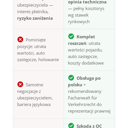
opinia techniczna
ubezpieczyciela —
— pełny kosztorys
interes płatnika,
wg stawek
ryzyko zaniżenia
rynkowych
Komplet
Pominięte
roszczeń
: utrata
pozycje: utrata
wartości pojazdu,
wartości, auto
auto zastępcze,
zastępcze, holowanie
koszty dodatkowe
Obsługa po
Samotne
polsku
+
negocjacje z
rekomendowany
ubezpieczycielem,
Fachanwalt für
bariera językowa
Verkehrsrecht do
reprezentacji prawnej
Szkoda z OC