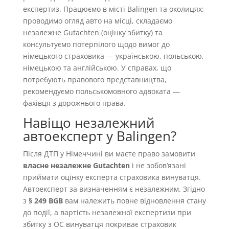
експертиз. Працюємо в місті Balingen та околицях:
проводимо огляд авто на місці, складаємо
незалежне Gutachten (оцінку збитку) та
консультуємо потерпілого щодо вимог до
німецького страховика — українською, польською,
німецькою та англійською. У справах, що
потребують правового представництва,
рекомендуємо польськомовного адвоката —
фахівця з дорожнього права.
Навіщо незалежний
автоексперт у Balingen?
Після ДТП у Німеччині ви маєте право замовити
власне незалежне Gutachten
і не зобовʼязані
приймати оцінку експерта страховика винуватця.
Автоексперт за визначенням є незалежним. Згідно
з
§ 249 BGB
вам належить повне відновлення стану
до події, а вартість незалежної експертизи при
збитку з OC винуватця покриває страховик