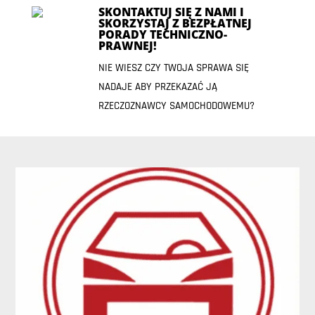
SKONTAKTUJ SIĘ Z NAMI I
SKORZYSTAJ Z BEZPŁATNEJ
PORADY TECHNICZNO-
PRAWNEJ!
NIE WIESZ CZY TWOJA SPRAWA SIĘ
NADAJE ABY PRZEKAZAĆ JĄ
RZECZOZNAWCY SAMOCHODOWEMU?