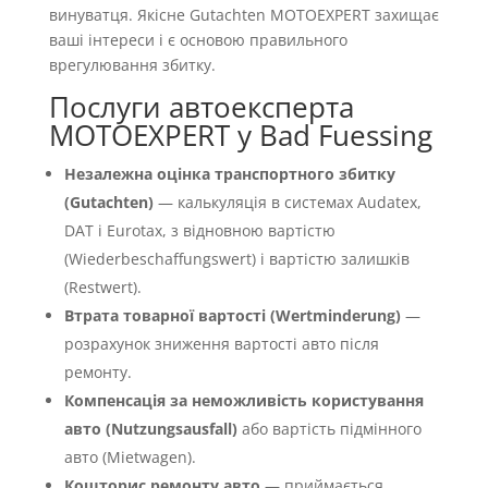
винуватця. Якісне Gutachten MOTOEXPERT захищає
ваші інтереси і є основою правильного
врегулювання збитку.
Послуги автоексперта
MOTOEXPERT у Bad Fuessing
Незалежна оцінка транспортного збитку
(Gutachten)
— калькуляція в системах Audatex,
DAT і Eurotax, з відновною вартістю
(Wiederbeschaffungswert) і вартістю залишків
(Restwert).
Втрата товарної вартості (Wertminderung)
—
розрахунок зниження вартості авто після
ремонту.
Компенсація за неможливість користування
авто (Nutzungsausfall)
або вартість підмінного
авто (Mietwagen).
Кошторис ремонту авто
— приймається