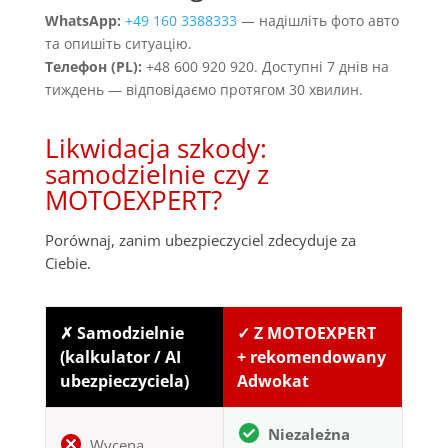
WhatsApp:
+49 160 3388333
— надішліть фото авто
та опишіть ситуацію.
Телефон (PL):
+48 600 920 920. Доступні 7 днів на
тиждень — відповідаємо протягом 30 хвилин.
Likwidacja szkody:
samodzielnie czy z
MOTOEXPERT?
Porównaj, zanim ubezpieczyciel zdecyduje za
Ciebie.
✗ Samodzielnie
✓ Z MOTOEXPERT
(kalkulator / AI
+ rekomendowany
ubezpieczyciela)
Adwokat
Niezależna
Wycena