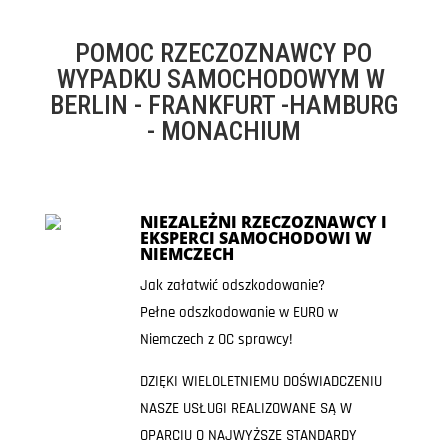
POMOC RZECZOZNAWCY PO
WYPADKU SAMOCHODOWYM W
BERLIN - FRANKFURT -HAMBURG
- MONACHIUM
NIEZALEŻNI RZECZOZNAWCY I
EKSPERCI SAMOCHODOWI W
NIEMCZECH
Jak załatwić odszkodowanie?
Pełne odszkodowanie w EURO w
Niemczech z OC sprawcy!
DZIĘKI WIELOLETNIEMU DOŚWIADCZENIU
NASZE USŁUGI REALIZOWANE SĄ W
OPARCIU O NAJWYŻSZE STANDARDY