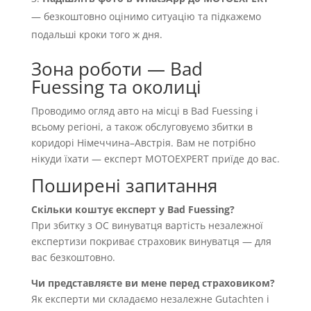
— безкоштовно оцінимо ситуацію та підкажемо
подальші кроки того ж дня.
Зона роботи — Bad
Fuessing та околиці
Проводимо огляд авто на місці в Bad Fuessing і
всьому регіоні, а також обслуговуємо збитки в
коридорі Німеччина–Австрія. Вам не потрібно
нікуди їхати — експерт MOTOEXPERT приїде до вас.
Поширені запитання
Скільки коштує експерт у Bad Fuessing?
При збитку з OC винуватця вартість незалежної
експертизи покриває страховик винуватця — для
вас безкоштовно.
Чи представляєте ви мене перед страховиком?
Як експерти ми складаємо незалежне Gutachten і