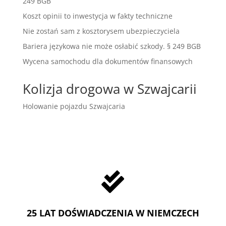
249 BGB
Koszt opinii to inwestycja w fakty techniczne
Nie zostań sam z kosztorysem ubezpieczyciela
Bariera językowa nie może osłabić szkody. § 249 BGB
Wycena samochodu dla dokumentów finansowych
Kolizja drogowa w Szwajcarii
Holowanie pojazdu Szwajcaria

25 LAT DOŚWIADCZENIA W NIEMCZECH