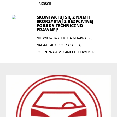
JAKOŚCI!
SKONTAKTUJ SIĘ Z NAMI I
SKORZYSTAJ Z BEZPŁATNEJ
PORADY TECHNICZNO-
PRAWNEJ!
NIE WIESZ CZY TWOJA SPRAWA SIĘ
NADAJE ABY PRZEKAZAĆ JĄ
RZECZOZNAWCY SAMOCHODOWEMU?