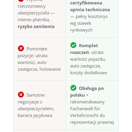
certyfikowana
rzeczoznawcy
opinia techniczna
ubezpieczyciela —
— pełny kosztorys
interes płatnika,
wg stawek
ryzyko zaniżenia
rynkowych
Komplet
Pominięte
roszczeń
: utrata
pozycje: utrata
wartości pojazdu,
wartości, auto
auto zastępcze,
zastępcze, holowanie
koszty dodatkowe
Obsługa po
Samotne
polsku
+
negocjacje z
rekomendowany
ubezpieczycielem,
Fachanwalt für
bariera językowa
Verkehrsrecht do
reprezentacji prawnej