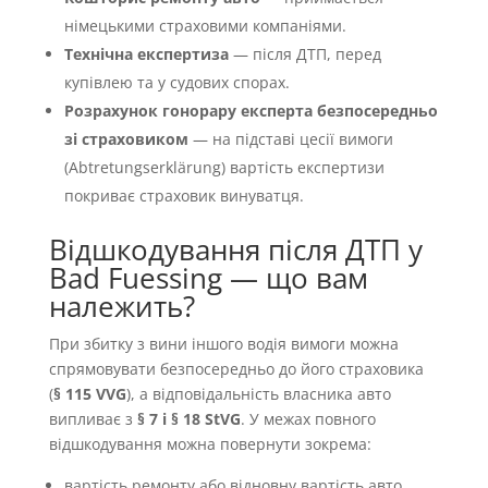
німецькими страховими компаніями.
Технічна експертиза
— після ДТП, перед
купівлею та у судових спорах.
Розрахунок гонорару експерта безпосередньо
зі страховиком
— на підставі цесії вимоги
(Abtretungserklärung) вартість експертизи
покриває страховик винуватця.
Відшкодування після ДТП у
Bad Fuessing — що вам
належить?
При збитку з вини іншого водія вимоги можна
спрямовувати безпосередньо до його страховика
(
§ 115 VVG
), а відповідальність власника авто
випливає з
§ 7 і § 18 StVG
. У межах повного
відшкодування можна повернути зокрема:
вартість ремонту або відновну вартість авто