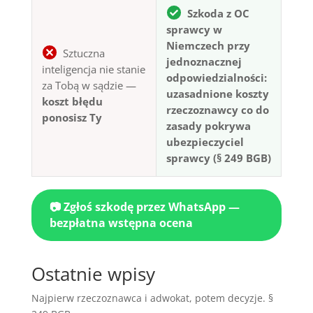
Szkoda z OC
sprawcy w
Niemczech przy
Sztuczna
jednoznacznej
inteligencja nie stanie
odpowiedzialności:
za Tobą w sądzie —
uzasadnione koszty
koszt błędu
rzeczoznawcy co do
ponosisz Ty
zasady pokrywa
ubezpieczyciel
sprawcy (§ 249 BGB)
📷 Zgłoś szkodę przez WhatsApp —
bezpłatna wstępna ocena
Ostatnie wpisy
Najpierw rzeczoznawca i adwokat, potem decyzje. §