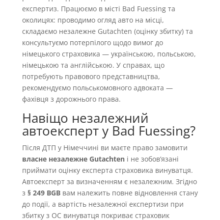
експертиз. Працюємо в місті Bad Fuessing та
околицях: проводимо огляд авто на місці,
складаємо незалежне Gutachten (оцінку збитку) та
консультуємо потерпілого щодо вимог до
німецького страховика — українською, польською,
німецькою та англійською. У справах, що
потребують правового представництва,
рекомендуємо польськомовного адвоката —
фахівця з дорожнього права.
Навіщо незалежний
автоексперт у Bad Fuessing?
Після ДТП у Німеччині ви маєте право замовити
власне незалежне Gutachten
і не зобовʼязані
приймати оцінку експерта страховика винуватця.
Автоексперт за визначенням є незалежним. Згідно
з
§ 249 BGB
вам належить повне відновлення стану
до події, а вартість незалежної експертизи при
збитку з OC винуватця покриває страховик