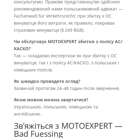
консультуємо. Правове представництво здійснює
рекомендований нами польськомовний адвокат —
Fachanwalt für Verkehrsrecht; при збитку з OC
винуватця його витрати, як правило, покриває
страховик винуватця (§ 249 BGB).
Чи обслуговує MOTOEXPERT збитки з полісу AC/
КАСКО?
Так — складаємо експертизи як при збитку з OC
винуватця, так і з полісу AC/КАСКО, з польських і
німецьких полісів.
Як швидко проведете огляд?
Зазвичай протягом 24–48 годин після звернення.
Якою мовою можна звертатися?
Українською, польською, німецькою та
англійською.
Звʼяжіться з MOTOEXPERT —
Bad Fuessing