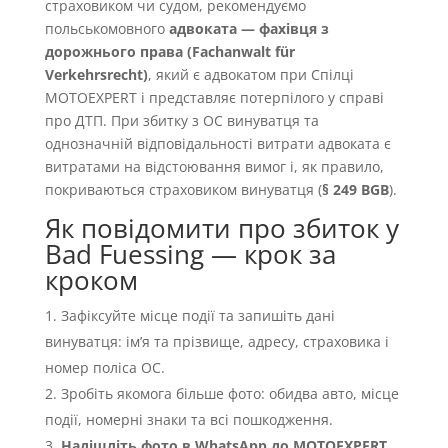
страховиком чи судом, рекомендуємо
польськомовного
адвоката — фахівця з
дорожнього права (Fachanwalt für
Verkehrsrecht)
, який є адвокатом при Спілці
MOTOEXPERT і представляє потерпілого у справі
про ДТП. При збитку з OC винуватця та
однозначній відповідальності витрати адвоката є
витратами на відстоювання вимог і, як правило,
покриваються страховиком винуватця (
§ 249 BGB
).
Як повідомити про збиток у
Bad Fuessing — крок за
кроком
Зафіксуйте місце події та запишіть дані
винуватця: імʼя та прізвище, адресу, страховика і
номер поліса OC.
Зробіть якомога більше фото: обидва авто, місце
події, номерні знаки та всі пошкодження.
Надішліть фото в WhatsApp до MOTOEXPERT