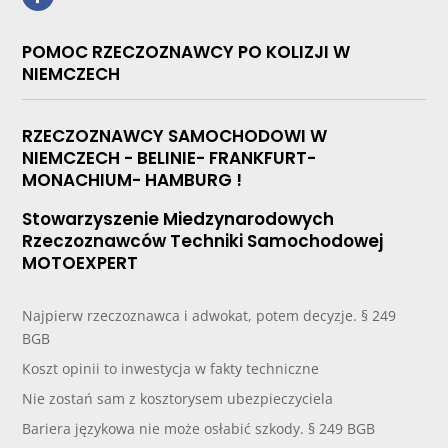
POMOC RZECZOZNAWCY PO KOLIZJI W
NIEMCZECH
RZECZOZNAWCY SAMOCHODOWI W
NIEMCZECH - BELINIE- FRANKFURT-
MONACHIUM- HAMBURG !
Stowarzyszenie Miedzynarodowych
Rzeczoznawców Techniki Samochodowej
MOTOEXPERT
Najpierw rzeczoznawca i adwokat, potem decyzje. § 249
BGB
Koszt opinii to inwestycja w fakty techniczne
Nie zostań sam z kosztorysem ubezpieczyciela
Bariera językowa nie może osłabić szkody. § 249 BGB