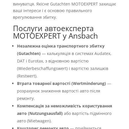
винуватця. Якісне Gutachten MOTOEXPERT захищає
ваші інтереси і є основою правильного
врегулювання збитку.
Послуги автоексперта
MOTOEXPERT у Ansbach
Незалежна оцінка транспортного збитку
(Gutachten)
— калькуляція в системах Audatex,
DAT і Eurotax, з відновною вартістю
(Wiederbeschaffungswert) і вартістю залишків
(Restwert).
Втрата товарної вартості (Wertminderung)
—
розрахунок зниження вартості авто після
ремонту.
Компенсація за неможливість користування
авто (Nutzungsausfall)
або вартість підмінного
авто (Mietwagen).
Кошторис ремонту авто
— приймається