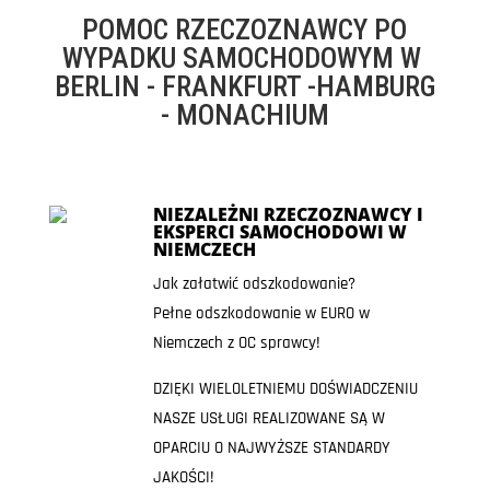
POMOC RZECZOZNAWCY PO
WYPADKU SAMOCHODOWYM W
BERLIN - FRANKFURT -HAMBURG
- MONACHIUM
NIEZALEŻNI RZECZOZNAWCY I
EKSPERCI SAMOCHODOWI W
NIEMCZECH
Jak załatwić odszkodowanie?
Pełne odszkodowanie w EURO w
Niemczech z OC sprawcy!
DZIĘKI WIELOLETNIEMU DOŚWIADCZENIU
NASZE USŁUGI REALIZOWANE SĄ W
OPARCIU O NAJWYŻSZE STANDARDY
JAKOŚCI!