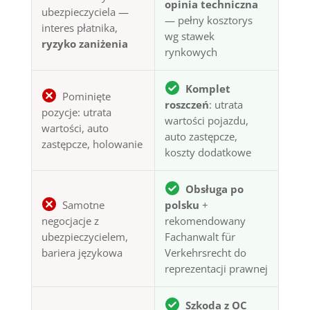
opinia techniczna
ubezpieczyciela —
— pełny kosztorys
interes płatnika,
wg stawek
ryzyko zaniżenia
rynkowych
Komplet
Pominięte
roszczeń
: utrata
pozycje: utrata
wartości pojazdu,
wartości, auto
auto zastępcze,
zastępcze, holowanie
koszty dodatkowe
Obsługa po
Samotne
polsku
+
negocjacje z
rekomendowany
ubezpieczycielem,
Fachanwalt für
bariera językowa
Verkehrsrecht do
reprezentacji prawnej
Szkoda z OC