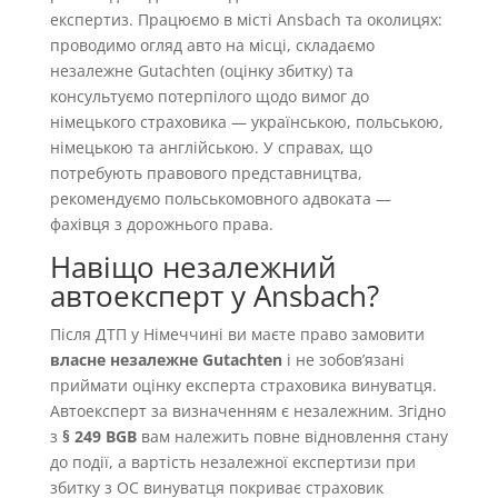
експертиз. Працюємо в місті Ansbach та околицях:
проводимо огляд авто на місці, складаємо
незалежне Gutachten (оцінку збитку) та
консультуємо потерпілого щодо вимог до
німецького страховика — українською, польською,
німецькою та англійською. У справах, що
потребують правового представництва,
рекомендуємо польськомовного адвоката —
фахівця з дорожнього права.
Навіщо незалежний
автоексперт у Ansbach?
Після ДТП у Німеччині ви маєте право замовити
власне незалежне Gutachten
і не зобовʼязані
приймати оцінку експерта страховика винуватця.
Автоексперт за визначенням є незалежним. Згідно
з
§ 249 BGB
вам належить повне відновлення стану
до події, а вартість незалежної експертизи при
збитку з OC винуватця покриває страховик