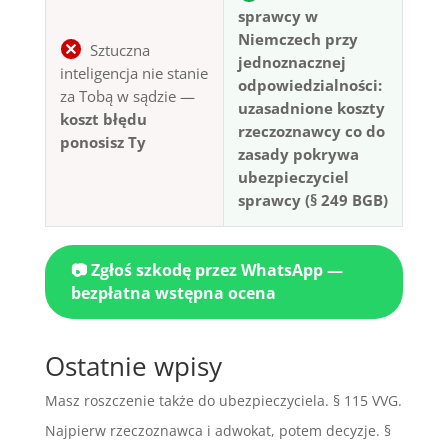
sprawcy w
Niemczech przy
Sztuczna
jednoznacznej
inteligencja nie stanie
odpowiedzialności:
za Tobą w sądzie —
uzasadnione koszty
koszt błędu
rzeczoznawcy co do
ponosisz Ty
zasady pokrywa
ubezpieczyciel
sprawcy (§ 249 BGB)
📷 Zgłoś szkodę przez WhatsApp —
bezpłatna wstępna ocena
Ostatnie wpisy
Masz roszczenie także do ubezpieczyciela. § 115 VVG.
Najpierw rzeczoznawca i adwokat, potem decyzje. §