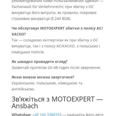
рекомендований нами польськомовний адвокат —
Fachanwalt für Verkehrsrecht; при збитку з OC
винуватця його витрати, як правило, покриває
страховик винуватця (§ 249 BGB).
Чи обслуговує MOTOEXPERT збитки з полісу AC/
КАСКО?
Так — складаємо експертизи як при збитку з OC
винуватця, так і з полісу AC/КАСКО, з польських і
німецьких полісів.
Як швидко проведете огляд?
Зазвичай протягом 24–48 годин після звернення.
Якою мовою можна звертатися?
Українською, польською, німецькою та
англійською.
Звʼяжіться з MOTOEXPERT —
Ansbach
WhatsApp:
+49 160 3388333
— надішліть фото авто