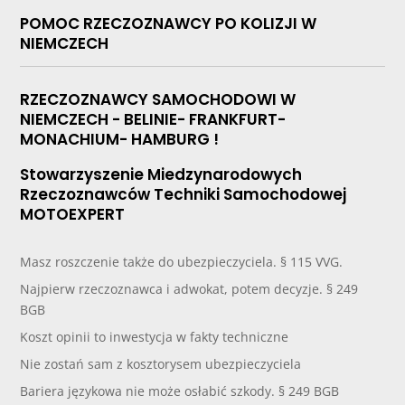
POMOC RZECZOZNAWCY PO KOLIZJI W
NIEMCZECH
RZECZOZNAWCY SAMOCHODOWI W
NIEMCZECH - BELINIE- FRANKFURT-
MONACHIUM- HAMBURG !
Stowarzyszenie Miedzynarodowych
Rzeczoznawców Techniki Samochodowej
MOTOEXPERT
Masz roszczenie także do ubezpieczyciela. § 115 VVG.
Najpierw rzeczoznawca i adwokat, potem decyzje. § 249
BGB
Koszt opinii to inwestycja w fakty techniczne
Nie zostań sam z kosztorysem ubezpieczyciela
Bariera językowa nie może osłabić szkody. § 249 BGB