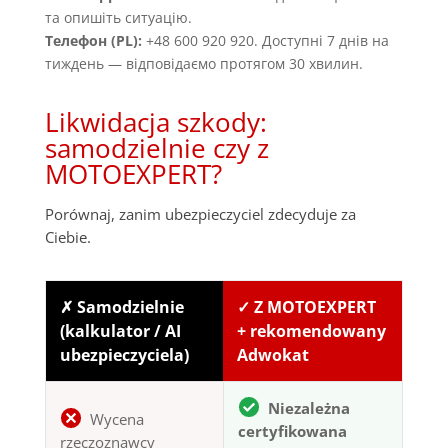
та опишіть ситуацію.
Телефон (PL):
+48 600 920 920. Доступні 7 днів на
тиждень — відповідаємо протягом 30 хвилин.
Likwidacja szkody:
samodzielnie czy z
MOTOEXPERT?
Porównaj, zanim ubezpieczyciel zdecyduje za
Ciebie.
✗ Samodzielnie
✓ Z MOTOEXPERT
(kalkulator / AI
+ rekomendowany
ubezpieczyciela)
Adwokat
Niezależna
Wycena
certyfikowana
rzeczoznawcy