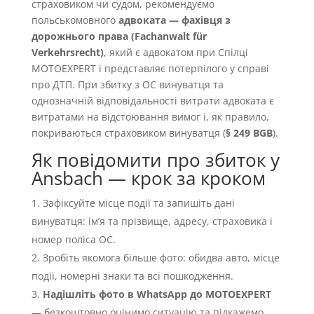
страховиком чи судом, рекомендуємо
польськомовного
адвоката — фахівця з
дорожнього права (Fachanwalt für
Verkehrsrecht)
, який є адвокатом при Спілці
MOTOEXPERT і представляє потерпілого у справі
про ДТП. При збитку з OC винуватця та
однозначній відповідальності витрати адвоката є
витратами на відстоювання вимог і, як правило,
покриваються страховиком винуватця (
§ 249 BGB
).
Як повідомити про збиток у
Ansbach — крок за кроком
Зафіксуйте місце події та запишіть дані
винуватця: імʼя та прізвище, адресу, страховика і
номер поліса OC.
Зробіть якомога більше фото: обидва авто, місце
події, номерні знаки та всі пошкодження.
Надішліть фото в WhatsApp до MOTOEXPERT
— безкоштовно оцінимо ситуацію та підкажемо