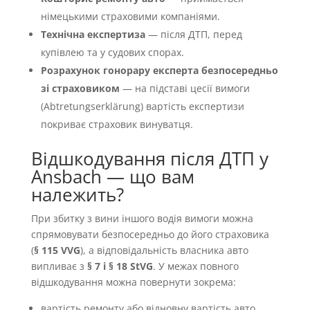
німецькими страховими компаніями.
Технічна експертиза
— після ДТП, перед
купівлею та у судових спорах.
Розрахунок гонорару експерта безпосередньо
зі страховиком
— на підставі цесії вимоги
(Abtretungserklärung) вартість експертизи
покриває страховик винуватця.
Відшкодування після ДТП у
Ansbach — що вам
належить?
При збитку з вини іншого водія вимоги можна
спрямовувати безпосередньо до його страховика
(
§ 115 VVG
), а відповідальність власника авто
випливає з
§ 7 і § 18 StVG
. У межах повного
відшкодування можна повернути зокрема:
вартість ремонту або відновну вартість авто