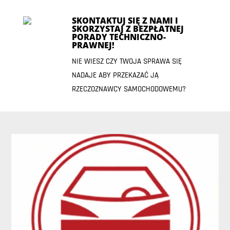
SKONTAKTUJ SIĘ Z NAMI I
SKORZYSTAJ Z BEZPŁATNEJ
PORADY TECHNICZNO-
PRAWNEJ!
NIE WIESZ CZY TWOJA SPRAWA SIĘ
NADAJE ABY PRZEKAZAĆ JĄ
RZECZOZNAWCY SAMOCHODOWEMU?