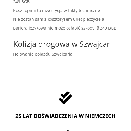
249 BGB
Koszt opinii to inwestycja w fakty techniczne
Nie zostań sam z kosztorysem ubezpieczyciela
Bariera językowa nie może osłabić szkody. § 249 BGB
Kolizja drogowa w Szwajcarii
Holowanie pojazdu Szwajcaria

25 LAT DOŚWIADCZENIA W NIEMCZECH