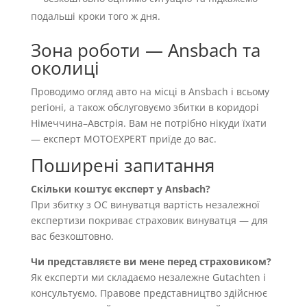
подальші кроки того ж дня.
Зона роботи — Ansbach та
околиці
Проводимо огляд авто на місці в Ansbach і всьому
регіоні, а також обслуговуємо збитки в коридорі
Німеччина–Австрія. Вам не потрібно нікуди їхати
— експерт MOTOEXPERT приїде до вас.
Поширені запитання
Скільки коштує експерт у Ansbach?
При збитку з OC винуватця вартість незалежної
експертизи покриває страховик винуватця — для
вас безкоштовно.
Чи представляєте ви мене перед страховиком?
Як експерти ми складаємо незалежне Gutachten і
консультуємо. Правове представництво здійснює