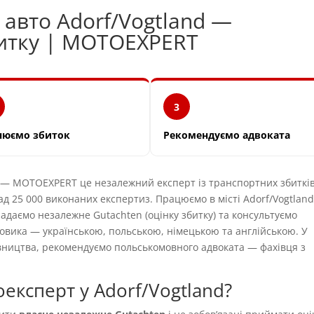
 авто Adorf/Vogtland —
битку | MOTOEXPERT
3
нюємо збиток
Рекомендуємо адвоката
— MOTOEXPERT це незалежний експерт із транспортних збитків
ад 25 000 виконаних експертиз. Працюємо в місті Adorf/Vogtland
ладаємо незалежне Gutachten (оцінку збитку) та консультуємо
овика — українською, польською, німецькою та англійською. У
вництва, рекомендуємо польськомовного адвоката — фахівця з
експерт у Adorf/Vogtland?