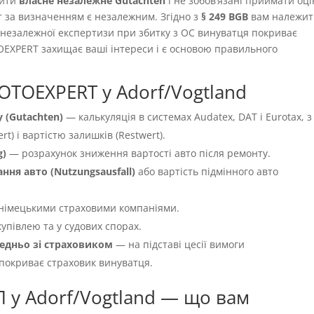
вити
власне незалежне Gutachten
і не зобовʼязані приймати оці
т за визначенням є незалежним. Згідно з
§ 249 BGB
вам належит
ть незалежної експертизи при збитку з OC винуватця покриває
OEXPERT захищає ваші інтереси і є основою правильного
OTOEXPERT у Adorf/Vogtland
 (Gutachten)
— калькуляція в системах Audatex, DAT і Eurotax, з
t) і вартістю залишків (Restwert).
g)
— розрахунок зниження вартості авто після ремонту.
ня авто (Nutzungsausfall)
або вартість підмінного авто
німецькими страховими компаніями.
упівлею та у судових спорах.
едньо зі страховиком
— на підставі цесії вимоги
 покриває страховик винуватця.
П у Adorf/Vogtland — що вам