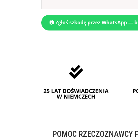
📷 Zgłoś szkodę przez WhatsApp — 

25 LAT DOŚWIADCZENIA
P
W NIEMCZECH
POMOC RZECZOZNAWCY P