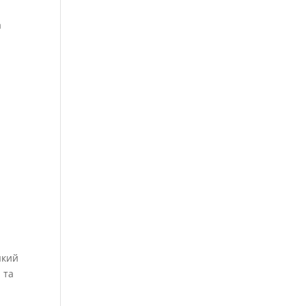
а
 який
 та