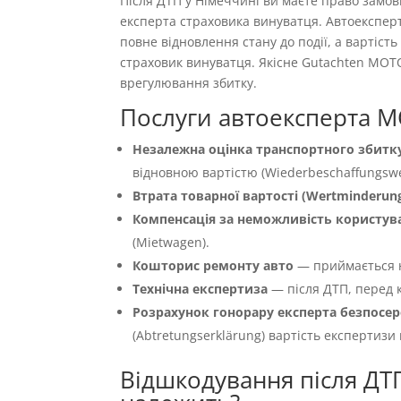
Після ДТП у Німеччині ви маєте право замо
експерта страховика винуватця. Автоекспер
повне відновлення стану до події, а вартіс
страховик винуватця. Якісне Gutachten MOT
врегулювання збитку.
Послуги автоексперта M
Незалежна оцінка транспортного збитку
відновною вартістю (Wiederbeschaffungswer
Втрата товарної вартості (Wertminderun
Компенсація за неможливість користуван
(Mietwagen).
Кошторис ремонту авто
— приймається 
Технічна експертиза
— після ДТП, перед к
Розрахунок гонорару експерта безпосер
(Abtretungserklärung) вартість експертизи
Відшкодування після ДТ