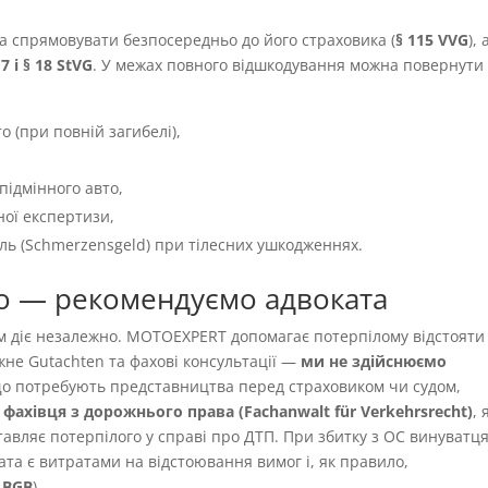
а спрямовувати безпосередньо до його страховика (
§ 115 VVG
), 
 7 і § 18 StVG
. У межах повного відшкодування можна повернути
о (при повній загибелі),
підмінного авто,
ної експертизи,
іль (Schmerzensgeld) при тілесних ушкодженнях.
о — рекомендуємо адвоката
ям діє незалежно. MOTOEXPERT допомагає потерпілому відстояти
жне Gutachten та фахові консультації —
ми не здійснюємо
 що потребують представництва перед страховиком чи судом,
фахівця з дорожнього права (Fachanwalt für Verkehrsrecht)
,
авляє потерпілого у справі про ДТП. При збитку з OC винуватця
ата є витратами на відстоювання вимог і, як правило,
9 BGB
).