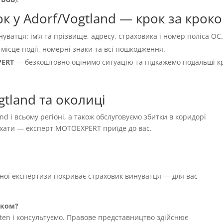
к у Adorf/Vogtland — крок за крок
нуватця: імʼя та прізвище, адресу, страховика і номер поліса OC
 місце події, номерні знаки та всі пошкодження.
PERT
— безкоштовно оцінимо ситуацію та підкажемо подальші к
tland та околиці
nd і всьому регіоні, а також обслуговуємо збитки в коридорі
їхати — експерт MOTOEXPERT приїде до вас.
жної експертизи покриває страховик винуватця — для вас
иком?
ten і консультуємо. Правове представництво здійснює