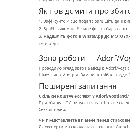
Як повідомити про збито
Зафіксуйте місце події та запишіть дані ви
Зробіть якомога більше фото: обидва авто,
Надішліть фото в WhatsApp до MOTOEX
того ж дня.
Зона роботи — Adorf/Vog
Проводимо огляд авто на місці в Adorf/Vogtla
Німеччина–Австрія. Вам не потрібно нікуди 
Поширені запитання
Скільки коштує експерт у Adorf/Vogtland?
При збитку з OC винуватця вартість незале
безкоштовно.
Чи представляєте ви мене перед страхов
Як експерти ми складаємо незалежне Gutach