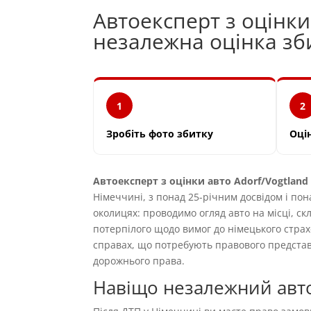
Автоексперт з оцінки
незалежна оцінка з
1
2
Зробіть фото збитку
Оці
Автоексперт з оцінки авто Adorf/Vogtland
Німеччині, з понад 25-річним досвідом і пон
околицях: проводимо огляд авто на місці, ск
потерпілого щодо вимог до німецького страх
справах, що потребують правового предста
дорожнього права.
Навіщо незалежний авто