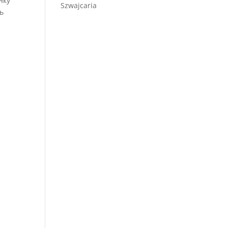
нку
Szwajcaria
ь