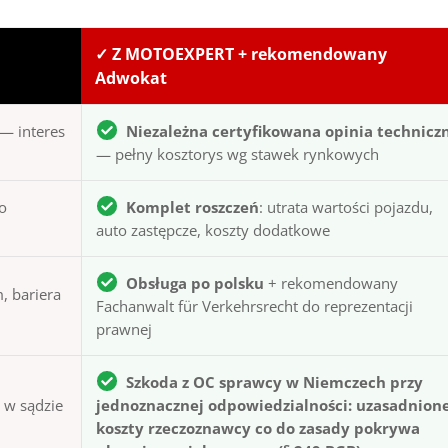
✓ Z MOTOEXPERT + rekomendowany
Adwokat
— interes
Niezależna certyfikowana opinia technicz
— pełny kosztorys wg stawek rynkowych
to
Komplet roszczeń
: utrata wartości pojazdu,
auto zastępcze, koszty dodatkowe
Obsługa po polsku
+ rekomendowany
, bariera
Fachanwalt für Verkehrsrecht do reprezentacji
prawnej
Szkoda z OC sprawcy w Niemczech przy
ą w sądzie
jednoznacznej odpowiedzialności: uzasadnion
koszty rzeczoznawcy co do zasady pokrywa