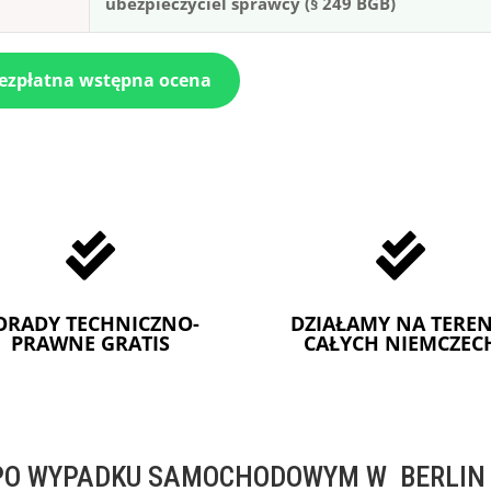
ubezpieczyciel sprawcy (§ 249 BGB)
bezpłatna wstępna ocena


ORADY TECHNICZNO-
DZIAŁAMY NA TEREN
PRAWNE GRATIS
CAŁYCH NIEMCZEC
O WYPADKU SAMOCHODOWYM W BERLIN -