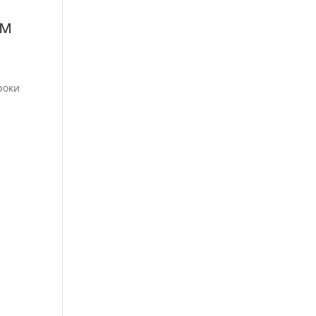
ом
.
роки