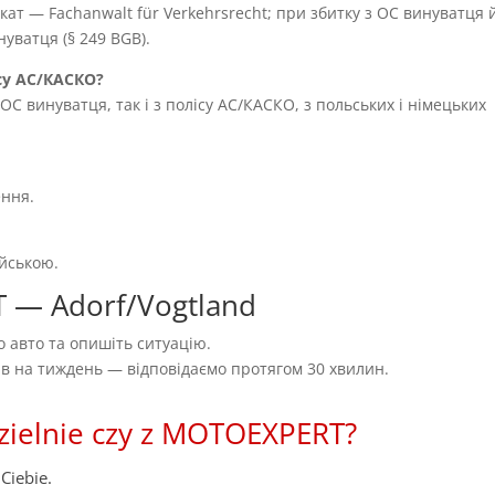
т — Fachanwalt für Verkehrsrecht; при збитку з OC винуватця 
уватця (§ 249 BGB).
су AC/КАСКО?
OC винуватця, так і з полісу AC/КАСКО, з польських і німецьких
ення.
ійською.
T — Adorf/Vogtland
 авто та опишіть ситуацію.
нів на тиждень — відповідаємо протягом 30 хвилин.
zielnie czy z MOTOEXPERT?
Ciebie.