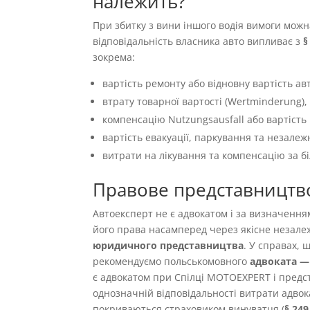
належить?
При збитку з вини іншого водія вимоги можн
відповідальність власника авто випливає з
§
зокрема:
вартість ремонту або відновну вартість авт
втрату товарної вартості (Wertminderung),
компенсацію Nutzungsausfall або вартість 
вартість евакуації, паркування та незалеж
витрати на лікування та компенсацію за б
Правове представництв
Автоексперт не є адвокатом і за визначенн
його права насамперед через якісне незале
юридичного представництва
. У справах,
рекомендуємо польськомовного
адвоката — 
є адвокатом при Спілці MOTOEXPERT і предст
однозначній відповідальності витрати адвок
покриваються страховиком винуватця (
§ 24