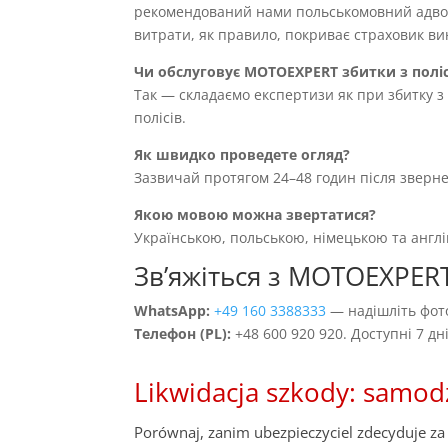
рекомендований нами польськомовний адвока
витрати, як правило, покриває страховик вин
Чи обслуговує MOTOEXPERT збитки з полі
Так — складаємо експертизи як при збитку з 
полісів.
Як швидко проведете огляд?
Зазвичай протягом 24–48 годин після зверн
Якою мовою можна звертатися?
Українською, польською, німецькою та англ
Звʼяжіться з MOTOEXPER
WhatsApp:
+49 160 3388333
— надішліть фото
Телефон (PL):
+48 600 920 920. Доступні 7 д
Likwidacja szkody: samod
Porównaj, zanim ubezpieczyciel zdecyduje za 