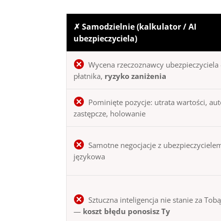
✗ Samodzielnie (kalkulator / AI
ubezpieczyciela)
Wycena rzeczoznawcy ubezpieczyciela 
płatnika,
ryzyko zaniżenia
Pominięte pozycje: utrata wartości, au
zastępcze, holowanie
Samotne negocjacje z ubezpieczycielem
językowa
Sztuczna inteligencja nie stanie za Tob
—
koszt błędu ponosisz Ty