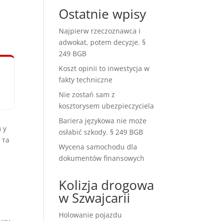
Ostatnie wpisy
Najpierw rzeczoznawca i
adwokat, potem decyzje. §
249 BGB
Koszt opinii to inwestycja w
fakty techniczne
Nie zostań sam z
kosztorysem ubezpieczyciela
Bariera językowa nie może
 у
osłabić szkody. § 249 BGB
 та
Wycena samochodu dla
dokumentów finansowych
Kolizja drogowa
w Szwajcarii
Holowanie pojazdu