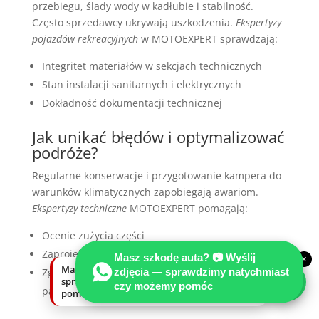
przebiegu, ślady wody w kadłubie i stabilność.
Często sprzedawcy ukrywają uszkodzenia.
Ekspertyzy
pojazdów rekreacyjnych
w MOTOEXPERT sprawdzają:
Integritet materiałów w sekcjach technicznych
Stan instalacji sanitarnych i elektrycznych
Dokładność dokumentacji technicznej
Jak unikać błędów i optymalizować
podróże?
Regularne konserwacje i przygotowanie kampera do
warunków klimatycznych zapobiegają awariom.
Ekspertyzy techniczne
MOTOEXPERT pomagają:
Ocenie zużycia części
Zaprojektowaniu planu konserwacji
Masz szkodę auta? 📷 Wyślij
×
Masz szkodę auta? Wyślij zdjęcia —
Zgromadzeniu dokumentacji wymaganej przez
zdjęcia — sprawdzimy natychmiast
sprawdzimy natychmiast, czy możemy
czy możemy pomóc
państwa UE
pomóc.