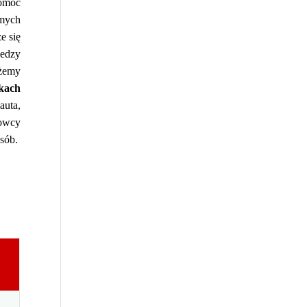
pomóc
amych
e się
iedzy
ożemy
zkach
auta,
owcy
sób.