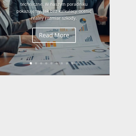
techniczne. W naszym poradniku
pokazujemy, jak bez kalkulacji ocenić
realny rozmiar szkody.
Read More