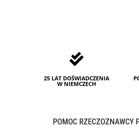

25 LAT DOŚWIADCZENIA
P
W NIEMCZECH
POMOC RZECZOZNAWCY P