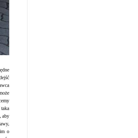
będne
dejść
nawca
oże
hcemy
 taka
, aby
rawy,
kim o