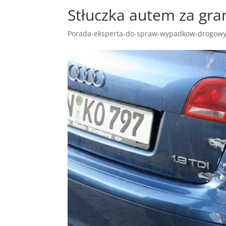
Stłuczka autem za gra
Porada-eksperta-do-spraw-wypadkow-drogow