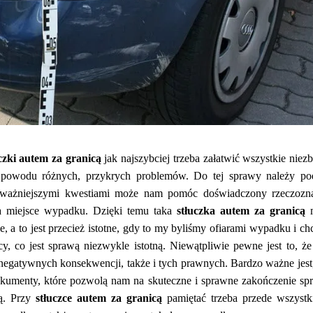
czki autem za granicą
jak najszybciej trzeba załatwić wszystkie niez
 powodu różnych, przykrych
problemów. Do tej sprawy należy po
ajważniejszymi kwestiami może nam pomóc doświadczony rzeczoz
 miejsce wypadku. Dzięki temu taka
stłuczka autem za granicą
m
e, a to jest przecież istotne, gdy to my byliśmy ofiarami wypadku i c
 co jest sprawą niezwykle istotną. Niewątpliwie pewne jest to, że
 negatywnych konsekwencji, także i tych prawnych. Bardzo ważne jest
kumenty, które pozwolą nam na skuteczne i sprawne zakończenie sp
ią. Przy
stłuczce autem za granicą
pamiętać trzeba przede wszyst