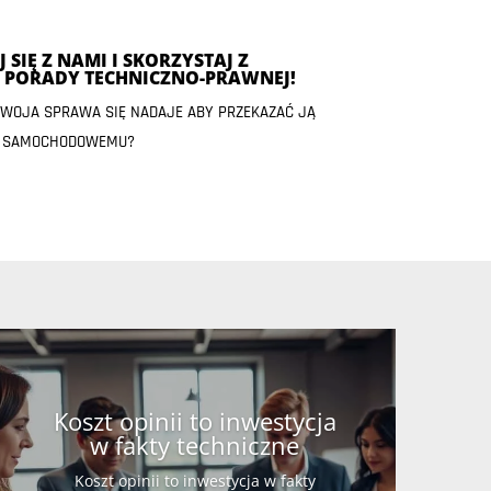
 SIĘ Z NAMI I SKORZYSTAJ Z
J PORADY TECHNICZNO-PRAWNEJ!
 TWOJA SPRAWA SIĘ NADAJE ABY PRZEKAZAĆ JĄ
 SAMOCHODOWEMU?
Koszt opinii to inwestycja
w fakty techniczne
Koszt opinii to inwestycja w fakty