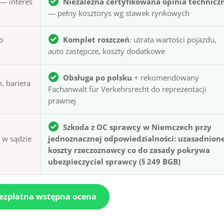
— interes
Niezależna certyfikowana opinia technicz
— pełny kosztorys wg stawek rynkowych
to
Komplet roszczeń
: utrata wartości pojazdu,
auto zastępcze, koszty dodatkowe
Obsługa po polsku
+ rekomendowany
, bariera
Fachanwalt für Verkehrsrecht do reprezentacji
prawnej
Szkoda z OC sprawcy w Niemczech przy
ą w sądzie
jednoznacznej odpowiedzialności: uzasadnion
koszty rzeczoznawcy co do zasady pokrywa
ubezpieczyciel sprawcy (§ 249 BGB)
bezpłatna wstępna ocena