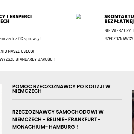
Y I EKSPERCI
SKONTAKTUJ
ECH
BEZPŁATNE
NIE WIESZ CZY
mczech z OC sprawcy!
RZECZOZNAWCY
ENIU NASZE USŁUGI
JWYŻSZE STANDARDY JAKOŚCI!
POMOC RZECZOZNAWCY PO KOLIZJI W
NIEMCZECH
RZECZOZNAWCY SAMOCHODOWI W
NIEMCZECH - BELINIE- FRANKFURT-
MONACHIUM- HAMBURG !