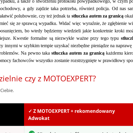
 wypadku, a także o stworzeniu protokołu powypadkowego, w czym 
chodowy, a gdy zajdzie taka potrzeba, również policja. Od nas s
załatwić polubownie, czy też jednak ta
stłuczka autem za granicą
okaż
umieć się ze sprawcą wypadku. Widać więc wyraźnie, że zgłębienie w
osunięciem, bo wtedy będziemy wiedzieli jakie konkretnie kroki m
totniejsze. Kwestie formalne są niezwykle ważne przy tego typu
stłuc
y innymi w szybkim tempie uzyskać niezbędne pieniądze na naprawę 
h problemów. Na pewno taka
stłuczka autem za granicą
każdemu kier
j pomocy fachowców wszystko zostanie rozstrzygnięte w prawidłowy spo
zielnie czy z MOTOEXPERT?
Ciebie.
✓ Z MOTOEXPERT + rekomendowany
Adwokat