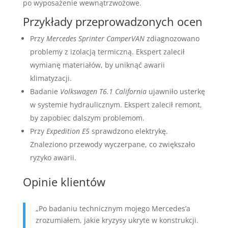
po wyposażenie wewnątrzwożowe.
Przykłady przeprowadzonych ocen
Przy
Mercedes Sprinter CamperVAN
zdiagnozowano
problemy z izolacją termiczną. Ekspert zalecił
wymianę materiałów, by uniknąć awarii
klimatyzacji.
Badanie
Volkswagen T6.1 California
ujawniło usterkę
w systemie hydraulicznym. Ekspert zalecił remont,
by zapobiec dalszym problemom.
Przy
Expedition E5
sprawdzono elektrykę.
Znaleziono przewody wyczerpane, co zwiększało
ryzyko awarii.
Opinie klientów
„Po badaniu technicznym mojego Mercedes’a
zrozumiałem, jakie kryzysy ukryte w konstrukcji.