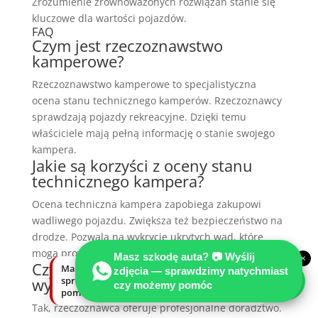
Zrozumienie zrównoważonych rozwiązań stanie się
kluczowe dla wartości pojazdów.
FAQ
Czym jest rzeczoznawstwo
kamperowe?
Rzeczoznawstwo kamperowe to specjalistyczna
ocena stanu technicznego kamperów. Rzeczoznawcy
sprawdzają pojazdy rekreacyjne. Dzięki temu
właściciele mają pełną informację o stanie swojego
kampera.
Jakie są korzyści z oceny stanu
technicznego kampera?
Ocena techniczna kampera zapobiega zakupowi
wadliwego pojazdu. Zwiększa też bezpieczeństwo na
drodze. Pozwala na wykrycie ukrytych wad, które
mogą prowadzić do awarii.
Masz szkodę auta? 📷 Wyślij
×
Czy rzeczoznawca może pomóc w
Masz szkodę auta? Wyślij zdjęcia —
zdjęcia — sprawdzimy natychmiast
wyborze kampera?
sprawdzimy natychmiast, czy możemy
czy możemy pomóc
pomóc.
Tak, rzeczoznawca oferuje profesjonalne doradztwo.