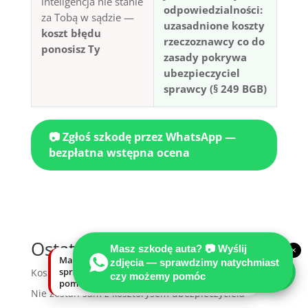
inteligencja nie stanie
odpowiedzialności:
za Tobą w sądzie —
uzasadnione koszty
koszt błędu
rzeczoznawcy co do
ponosisz Ty
zasady pokrywa
ubezpieczyciel
sprawcy (§ 249 BGB)
📷 Zgłoś szkodę przez WhatsApp —
bezpłatna wstępna ocena
Ostatnie wpisy
Masz szkodę auta? 📷 Wyślij
×
Masz szkodę auta? Wyślij zdjęcia —
zdjęcia — sprawdzimy natychmiast
sprawdzimy natychmiast, czy możemy
Koszt opinii to inwestycja w fakty techniczne
czy możemy pomóc
pomóc.
Nie zostań sam z kosztorysem ubezpieczyciela