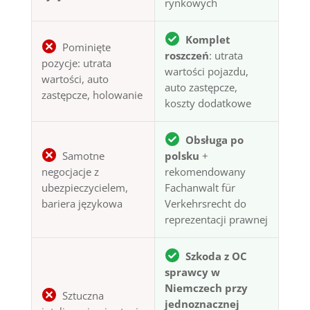
rynkowych
Komplet
Pominięte
roszczeń
: utrata
pozycje: utrata
wartości pojazdu,
wartości, auto
auto zastępcze,
zastępcze, holowanie
koszty dodatkowe
Obsługa po
Samotne
polsku
+
negocjacje z
rekomendowany
ubezpieczycielem,
Fachanwalt für
bariera językowa
Verkehrsrecht do
reprezentacji prawnej
Szkoda z OC
sprawcy w
Niemczech przy
Sztuczna
jednoznacznej