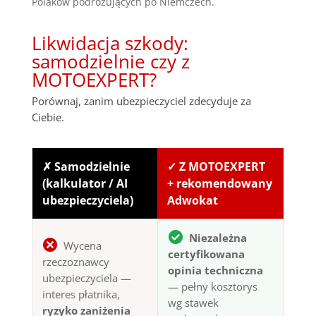
Polaków podróżujących po Niemczech.
Likwidacja szkody:
samodzielnie czy z
MOTOEXPERT?
Porównaj, zanim ubezpieczyciel zdecyduje za
Ciebie.
✗ Samodzielnie
✓ Z MOTOEXPERT
(kalkulator / AI
+ rekomendowany
ubezpieczyciela)
Adwokat
Niezależna
Wycena
certyfikowana
rzeczoznawcy
opinia techniczna
ubezpieczyciela —
— pełny kosztorys
interes płatnika,
wg stawek
ryzyko zaniżenia