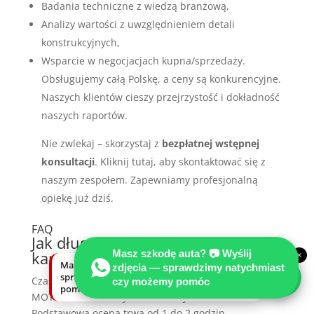
Badania techniczne z wiedzą branżową,
Analizy wartości z uwzględnieniem detali
konstrukcyjnych,
Wsparcie w negocjacjach kupna/sprzedaży.
Obsługujemy całą Polskę, a ceny są konkurencyjne.
Naszych klientów cieszy przejrzystość i dokładność
naszych raportów.
Nie zwlekaj – skorzystaj z
bezpłatnej wstępnej
konsultacji
. Kliknij tutaj, aby skontaktować się z
naszym zespołem. Zapewniamy profesjonalną
opiekę już dziś.
FAQ
Jak długo trwa proces oceny
kampera?
Masz szkodę auta? 📷 Wyślij
×
Masz szkodę auta? Wyślij zdjęcia —
zdjęcia — sprawdzimy natychmiast
sprawdzimy natychmiast, czy możemy
Czas potrzebny na ocenę kampera przez
czy możemy pomóc
pomóc.
MOTOEXPERT zależy od wielu czynników.
Podstawowa ocena trwa od 1 do 2 godzin.