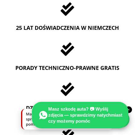

25 LAT DOŚWIADCZENIA W NIEMCZECH

PORADY TECHNICZNO-PRAWNE GRATIS

DZIAŁAMY NA TERENIE CAŁYCH
Masz szkodę auta? 📷 Wyślij
×
NIEMCZECH
Masz szkodę auta? Wyślij zdjęcia —
zdjęcia — sprawdzimy natychmiast
sprawdzimy natychmiast, czy możemy
czy możemy pomóc
pomóc.
