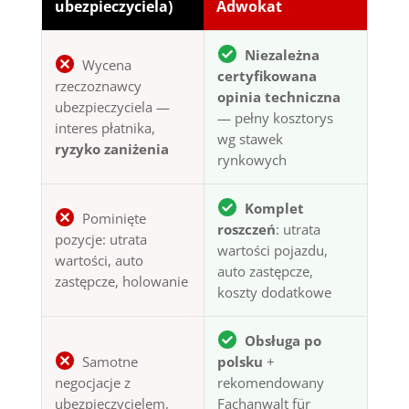
ubezpieczyciela)
Adwokat
Niezależna
Wycena
certyfikowana
rzeczoznawcy
opinia techniczna
ubezpieczyciela —
— pełny kosztorys
interes płatnika,
wg stawek
ryzyko zaniżenia
rynkowych
Komplet
Pominięte
roszczeń
: utrata
pozycje: utrata
wartości pojazdu,
wartości, auto
auto zastępcze,
zastępcze, holowanie
koszty dodatkowe
Obsługa po
Samotne
polsku
+
negocjacje z
rekomendowany
ubezpieczycielem,
Fachanwalt für