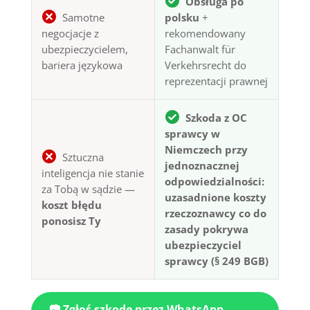
Obsługa po
Samotne
polsku
+
negocjacje z
rekomendowany
ubezpieczycielem,
Fachanwalt für
bariera językowa
Verkehrsrecht do
reprezentacji prawnej
Szkoda z OC
sprawcy w
Niemczech przy
Sztuczna
jednoznacznej
inteligencja nie stanie
odpowiedzialności:
za Tobą w sądzie —
uzasadnione koszty
koszt błędu
rzeczoznawcy co do
ponosisz Ty
zasady pokrywa
ubezpieczyciel
sprawcy (§ 249 BGB)
📷 Zgłoś szkodę przez WhatsApp —