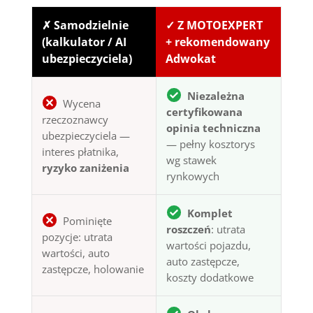
✗ Samodzielnie
✓ Z MOTOEXPERT
(kalkulator / AI
+ rekomendowany
ubezpieczyciela)
Adwokat
Niezależna
Wycena
certyfikowana
rzeczoznawcy
opinia techniczna
ubezpieczyciela —
— pełny kosztorys
interes płatnika,
wg stawek
ryzyko zaniżenia
rynkowych
Komplet
Pominięte
roszczeń
: utrata
pozycje: utrata
wartości pojazdu,
wartości, auto
auto zastępcze,
zastępcze, holowanie
koszty dodatkowe