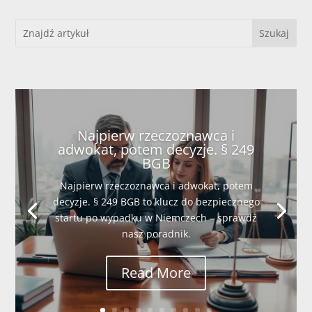
Najpierw rzeczoznawca i
adwokat, potem decyzje. § 249
BGB
Najpierw rzeczoznawca i adwokat, potem
decyzje. § 249 BGB to klucz do bezpiecznego
startu po wypadku w Niemczech – sprawdź
nasz poradnik.
Read More