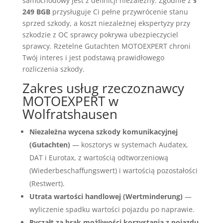
samochodowy jest z definicji niezależny. Zgodnie z
§
249 BGB
przysługuje Ci pełne przywrócenie stanu
sprzed szkody, a koszt niezależnej ekspertyzy przy
szkodzie z OC sprawcy pokrywa ubezpieczyciel
sprawcy. Rzetelne Gutachten MOTOEXPERT chroni
Twój interes i jest podstawą prawidłowego
rozliczenia szkody.
Zakres usług rzeczoznawcy
MOTOEXPERT w
Wolfratshausen
Niezależna wycena szkody komunikacyjnej
(Gutachten)
— kosztorys w systemach Audatex,
DAT i Eurotax, z wartością odtworzeniową
(Wiederbeschaffungswert) i wartością pozostałości
(Restwert).
Utrata wartości handlowej (Wertminderung)
—
wyliczenie spadku wartości pojazdu po naprawie.
Ryczałt za brak możliwości korzystania z pojazdu