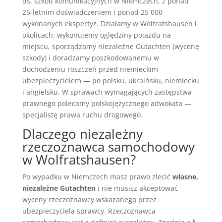
ds. szkód komunikacyjnych w Niemczech, z ponad
25-letnim doświadczeniem i ponad 25 000
wykonanych ekspertyz. Działamy w Wolfratshausen i
okolicach: wykonujemy oględziny pojazdu na
miejscu, sporządzamy niezależne Gutachten (wycenę
szkody) i doradzamy poszkodowanemu w
dochodzeniu roszczeń przed niemieckim
ubezpieczycielem — po polsku, ukraińsku, niemiecku
i angielsku. W sprawach wymagających zastępstwa
prawnego polecamy polskojęzycznego adwokata —
specjalistę prawa ruchu drogowego.
Dlaczego niezależny
rzeczoznawca samochodowy
w Wolfratshausen?
Po wypadku w Niemczech masz prawo zlecić
własne,
niezależne Gutachten
i nie musisz akceptować
wyceny rzeczoznawcy wskazanego przez
ubezpieczyciela sprawcy. Rzeczoznawca