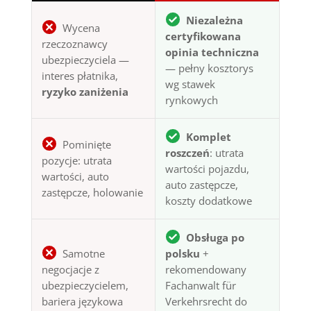
Niezależna
Wycena
certyfikowana
rzeczoznawcy
opinia techniczna
ubezpieczyciela —
— pełny kosztorys
interes płatnika,
wg stawek
ryzyko zaniżenia
rynkowych
Komplet
Pominięte
roszczeń
: utrata
pozycje: utrata
wartości pojazdu,
wartości, auto
auto zastępcze,
zastępcze, holowanie
koszty dodatkowe
Obsługa po
Samotne
polsku
+
negocjacje z
rekomendowany
ubezpieczycielem,
Fachanwalt für
bariera językowa
Verkehrsrecht do