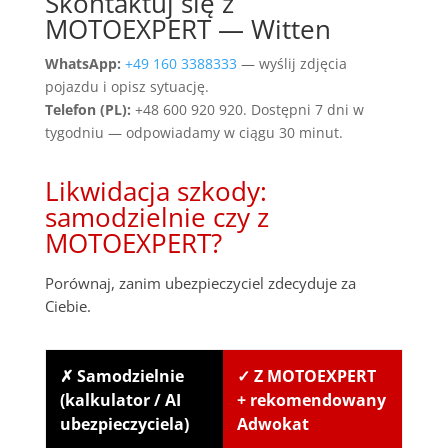
Skontaktuj się z
MOTOEXPERT — Witten
WhatsApp:
+49 160 3388333
— wyślij zdjęcia
pojazdu i opisz sytuację.
Telefon (PL):
+48 600 920 920. Dostępni 7 dni w
tygodniu — odpowiadamy w ciągu 30 minut.
Likwidacja szkody:
samodzielnie czy z
MOTOEXPERT?
Porównaj, zanim ubezpieczyciel zdecyduje za
Ciebie.
✗ Samodzielnie
✓ Z MOTOEXPERT
(kalkulator / AI
+ rekomendowany
ubezpieczyciela)
Adwokat