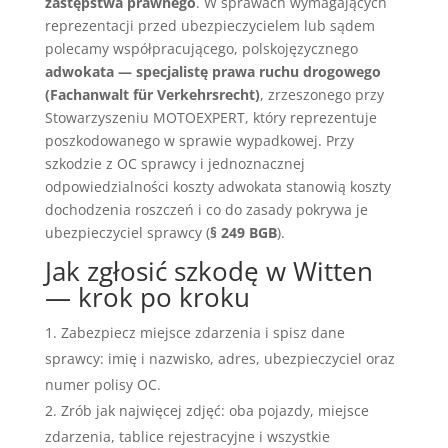
zastępstwa prawnego
. W sprawach wymagających
reprezentacji przed ubezpieczycielem lub sądem
polecamy współpracującego, polskojęzycznego
adwokata — specjalistę prawa ruchu drogowego
(Fachanwalt für Verkehrsrecht)
, zrzeszonego przy
Stowarzyszeniu MOTOEXPERT, który reprezentuje
poszkodowanego w sprawie wypadkowej. Przy
szkodzie z OC sprawcy i jednoznacznej
odpowiedzialności koszty adwokata stanowią koszty
dochodzenia roszczeń i co do zasady pokrywa je
ubezpieczyciel sprawcy (
§ 249 BGB
).
Jak zgłosić szkodę w Witten
— krok po kroku
Zabezpiecz miejsce zdarzenia i spisz dane
sprawcy: imię i nazwisko, adres, ubezpieczyciel oraz
numer polisy OC.
Zrób jak najwięcej zdjęć: oba pojazdy, miejsce
zdarzenia, tablice rejestracyjne i wszystkie