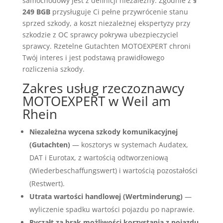
samochodowy jest z definicji niezależny. Zgodnie z
§
249 BGB
przysługuje Ci pełne przywrócenie stanu
sprzed szkody, a koszt niezależnej ekspertyzy przy
szkodzie z OC sprawcy pokrywa ubezpieczyciel
sprawcy. Rzetelne Gutachten MOTOEXPERT chroni
Twój interes i jest podstawą prawidłowego
rozliczenia szkody.
Zakres usług rzeczoznawcy
MOTOEXPERT w Weil am
Rhein
Niezależna wycena szkody komunikacyjnej
(Gutachten)
— kosztorys w systemach Audatex,
DAT i Eurotax, z wartością odtworzeniową
(Wiederbeschaffungswert) i wartością pozostałości
(Restwert).
Utrata wartości handlowej (Wertminderung)
—
wyliczenie spadku wartości pojazdu po naprawie.
Ryczałt za brak możliwości korzystania z pojazdu