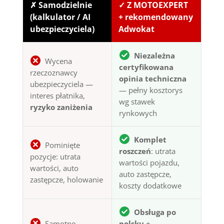
✗ Samodzielnie
✓ Z MOTOEXPERT
(kalkulator / AI
+ rekomendowany
ubezpieczyciela)
Adwokat
Niezależna
Wycena
certyfikowana
rzeczoznawcy
opinia techniczna
ubezpieczyciela —
— pełny kosztorys
interes płatnika,
wg stawek
ryzyko zaniżenia
rynkowych
Komplet
Pominięte
roszczeń
: utrata
pozycje: utrata
wartości pojazdu,
wartości, auto
auto zastępcze,
zastępcze, holowanie
koszty dodatkowe
Obsługa po
Samotne
polsku
+