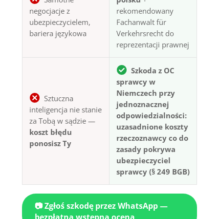
negocjacje z
rekomendowany
ubezpieczycielem,
Fachanwalt für
bariera językowa
Verkehrsrecht do
reprezentacji prawnej
Szkoda z OC
sprawcy w
Niemczech przy
Sztuczna
jednoznacznej
inteligencja nie stanie
odpowiedzialności:
za Tobą w sądzie —
uzasadnione koszty
koszt błędu
rzeczoznawcy co do
ponosisz Ty
zasady pokrywa
ubezpieczyciel
sprawcy (§ 249 BGB)
📷 Zgłoś szkodę przez WhatsApp —
bezpłatna wstępna ocena