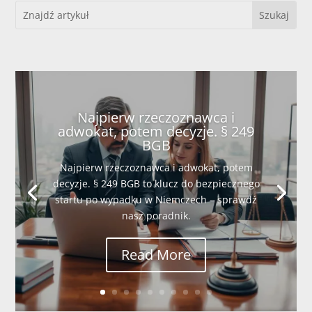
Najpierw rzeczoznawca i
adwokat, potem decyzje. § 249
BGB
Najpierw rzeczoznawca i adwokat, potem
decyzje. § 249 BGB to klucz do bezpiecznego
startu po wypadku w Niemczech – sprawdź
nasz poradnik.
Read More