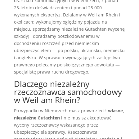
ds. szkód komunikacyjnych w Niemczech, z ponad
25-letnim doświadczeniem i ponad 25 000
wykonanych ekspertyz. Działamy w Weil am Rhein i
okolicach: wykonujemy oględziny pojazdu na
miejscu, sporządzamy niezależne Gutachten (wycenę
szkody) i doradzamy poszkodowanemu w
dochodzeniu roszczeń przed niemieckim
ubezpieczycielem — po polsku, ukraińsku, niemiecku
i angielsku. W sprawach wymagających zastępstwa
prawnego polecamy polskojęzycznego adwokata —
specjalistę prawa ruchu drogowego.
Dlaczego niezależny
rzeczoznawca samochodowy
w Weil am Rhein?
Po wypadku w Niemczech masz prawo zlecić
własne,
niezależne Gutachten
i nie musisz akceptować
wyceny rzeczoznawcy wskazanego przez
ubezpieczyciela sprawcy. Rzeczoznawca