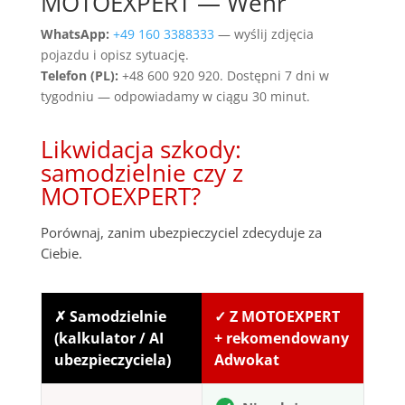
MOTOEXPERT — Wehr
WhatsApp:
+49 160 3388333
— wyślij zdjęcia
pojazdu i opisz sytuację.
Telefon (PL):
+48 600 920 920. Dostępni 7 dni w
tygodniu — odpowiadamy w ciągu 30 minut.
Likwidacja szkody:
samodzielnie czy z
MOTOEXPERT?
Porównaj, zanim ubezpieczyciel zdecyduje za
Ciebie.
✗ Samodzielnie
✓ Z MOTOEXPERT
(kalkulator / AI
+ rekomendowany
ubezpieczyciela)
Adwokat