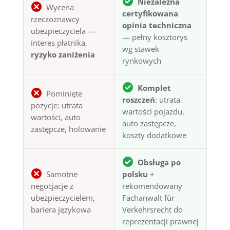
Niezależna
Wycena
certyfikowana
rzeczoznawcy
opinia techniczna
ubezpieczyciela —
— pełny kosztorys
interes płatnika,
wg stawek
ryzyko zaniżenia
rynkowych
Komplet
Pominięte
roszczeń
: utrata
pozycje: utrata
wartości pojazdu,
wartości, auto
auto zastępcze,
zastępcze, holowanie
koszty dodatkowe
Obsługa po
Samotne
polsku
+
negocjacje z
rekomendowany
ubezpieczycielem,
Fachanwalt für
bariera językowa
Verkehrsrecht do
reprezentacji prawnej