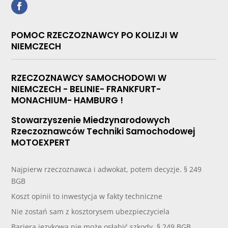
POMOC RZECZOZNAWCY PO KOLIZJI W
NIEMCZECH
RZECZOZNAWCY SAMOCHODOWI W
NIEMCZECH - BELINIE- FRANKFURT-
MONACHIUM- HAMBURG !
Stowarzyszenie Miedzynarodowych
Rzeczoznawców Techniki Samochodowej
MOTOEXPERT
Najpierw rzeczoznawca i adwokat, potem decyzje. § 249
BGB
Koszt opinii to inwestycja w fakty techniczne
Nie zostań sam z kosztorysem ubezpieczyciela
Bariera językowa nie może osłabić szkody. § 249 BGB