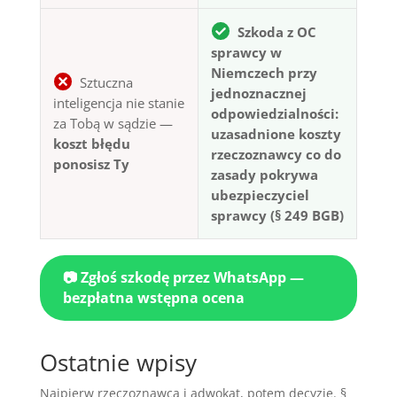
Szkoda z OC
sprawcy w
Niemczech przy
Sztuczna
jednoznacznej
inteligencja nie stanie
odpowiedzialności:
za Tobą w sądzie —
uzasadnione koszty
koszt błędu
rzeczoznawcy co do
ponosisz Ty
zasady pokrywa
ubezpieczyciel
sprawcy (§ 249 BGB)
📷 Zgłoś szkodę przez WhatsApp —
bezpłatna wstępna ocena
Ostatnie wpisy
Najpierw rzeczoznawca i adwokat, potem decyzje. §