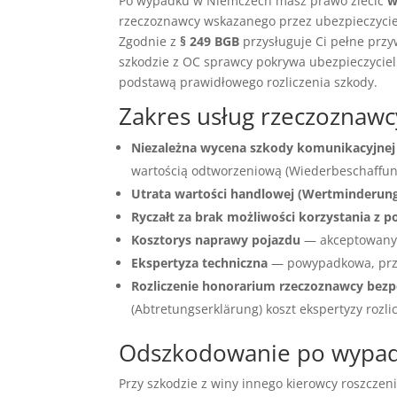
Po wypadku w Niemczech masz prawo zlecić
w
rzeczoznawcy wskazanego przez ubezpieczyciel
Zgodnie z
§ 249 BGB
przysługuje Ci pełne przy
szkodzie z OC sprawcy pokrywa ubezpieczyciel
podstawą prawidłowego rozliczenia szkody.
Zakres usług rzeczoznaw
Niezależna wycena szkody komunikacyjnej
wartością odtworzeniową (Wiederbeschaffungs
Utrata wartości handlowej (Wertminderun
Ryczałt za brak możliwości korzystania z p
Kosztorys naprawy pojazdu
— akceptowany 
Ekspertyza techniczna
— powypadkowa, prz
Rozliczenie honorarium rzeczoznawcy bezp
(Abtretungserklärung) koszt ekspertyzy rozli
Odszkodowanie po wypadk
Przy szkodzie z winy innego kierowcy roszczen