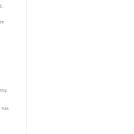
C.
ze
tny.
z nas