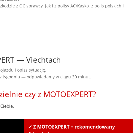
dzie z OC sprawcy, jak i z polisy AC/Kasko, z polis polskich i
PERT — Viechtach
ojazdu i opisz sytuację.
 w tygodniu — odpowiadamy w ciągu 30 minut.
zielnie czy z MOTOEXPERT?
Ciebie.
✓ Z MOTOEXPERT + rekomendowany