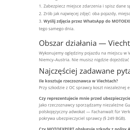
Zabezpiecz miejsce zdarzenia i spisz dane s
Zrób jak najwięcej zdjęć: oba pojazdy, miejs
Wyślij zdjęcia przez WhatsApp do MOTOE
tego samego dnia.
Obszar działania — Viecht
Wykonujemy oględziny pojazdu na miejscu w Vi
Niemcy–Austria. Nie musisz nigdzie dojeżdża
Najczęściej zadawane pyt
Ile kosztuje rzeczoznawca w Viechtach?
Przy szkodzie z OC sprawcy koszt niezależnej 
Czy reprezentujecie mnie przed ubezpieczyci
Jako rzeczoznawcy sporządzamy niezależne Gu
polskojęzyczny adwokat — Fachanwalt für Verke
pokrywa ubezpieczyciel sprawcy (§ 249 BGB).
Czy MOTOEXPERT obsługuje szkody z polisy 