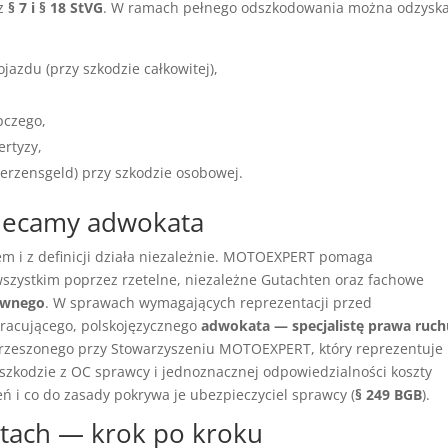
 z
§ 7 i § 18 StVG
. W ramach pełnego odszkodowania można odzysk
azdu (przy szkodzie całkowitej),
pczego,
ertyzy,
erzensgeld) przy szkodzie osobowej.
lecamy adwokata
 i z definicji działa niezależnie. MOTOEXPERT pomaga
zystkim poprzez rzetelne, niezależne Gutachten oraz fachowe
awnego
. W sprawach wymagających reprezentacji przed
racującego, polskojęzycznego
adwokata — specjalistę prawa ruch
zrzeszonego przy Stowarzyszeniu MOTOEXPERT, który reprezentuje
zkodzie z OC sprawcy i jednoznacznej odpowiedzialności koszty
 i co do zasady pokrywa je ubezpieczyciel sprawcy (
§ 249 BGB
).
htach — krok po kroku