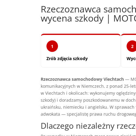
Rzeczoznawca samoch
wycena szkody | MO
1
2
Zrób zdjęcia szkody
Wyc
Rzeczoznawca samochodowy Viechtach
— MOT
komunikacyjnych w Niemczech, z ponad 25-let
w Viechtach i okolicach: wykonujemy oględzin
szkody) i doradzamy poszkodowanemu w docho
ukraińsku, niemiecku i angielsku. W sprawac
adwokata — specjalistę prawa ruchu drogowe
Dlaczego niezależny rze