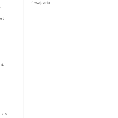
Szwajcaria
.
est
n).
G
), a