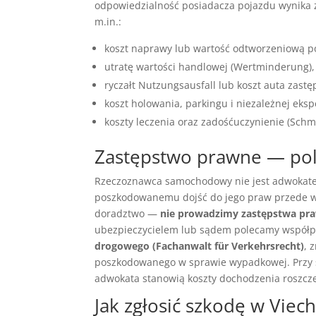
odpowiedzialność posiadacza pojazdu wynika
m.in.:
koszt naprawy lub wartość odtworzeniową poj
utratę wartości handlowej (Wertminderung),
ryczałt Nutzungsausfall lub koszt auta zastę
koszt holowania, parkingu i niezależnej eksp
koszty leczenia oraz zadośćuczynienie (Schm
Zastępstwo prawne — po
Rzeczoznawca samochodowy nie jest adwokatem
poszkodowanemu dojść do jego praw przede ws
doradztwo —
nie prowadzimy zastępstwa pr
ubezpieczycielem lub sądem polecamy współp
drogowego (Fachanwalt für Verkehrsrecht)
, 
poszkodowanego w sprawie wypadkowej. Przy s
adwokata stanowią koszty dochodzenia roszczeń
Jak zgłosić szkodę w Viec