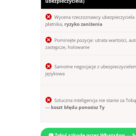
ubezpieczyciela)
Wycena rzeczoznawcy ubezpieczyciela 
płatnika,
ryzyko zaniżenia
Pominięte pozycje: utrata wartości, au
zastępcze, holowanie
Samotne negocjacje z ubezpieczycielem
językowa
Sztuczna inteligencja nie stanie za Tob
—
koszt błędu ponosisz Ty
📷 Zgłoś szkodę przez WhatsApp — 