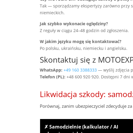
Tak — sporządzamy ekspertyzy zarówno przy szko
niemieckich.
Jak szybko wykonacie oględziny?
Z reguły w ciągu 24–48 godzin od zgłoszenia.
W jakim języku mogę się kontaktować?
Po polsku, ukraińsku, niemiecku i angielsku.
Skontaktuj się z MOTOEX
WhatsApp:
+49 160 3388333
— wyślij zdjęcia p
Telefon (PL):
+48 600 920 920. Dostępni 7 dni
Likwidacja szkody: samod
Porównaj, zanim ubezpieczyciel zdecyduje za 
✗ Samodzielnie (kalkulator / AI