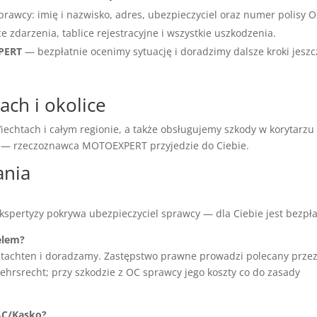
prawcy: imię i nazwisko, adres, ubezpieczyciel oraz numer polisy O
ce zdarzenia, tablice rejestracyjne i wszystkie uszkodzenia.
XPERT
— bezpłatnie ocenimy sytuację i doradzimy dalsze kroki jeszc
ach i okolice
echtach i całym regionie, a także obsługujemy szkody w korytarzu
ć — rzeczoznawca MOTOEXPERT przyjedzie do Ciebie.
ania
ekspertyzy pokrywa ubezpieczyciel sprawcy — dla Ciebie jest bezpła
elem?
tachten i doradzamy. Zastępstwo prawne prowadzi polecany prze
hrsrecht; przy szkodzie z OC sprawcy jego koszty co do zasady
AC/Kasko?