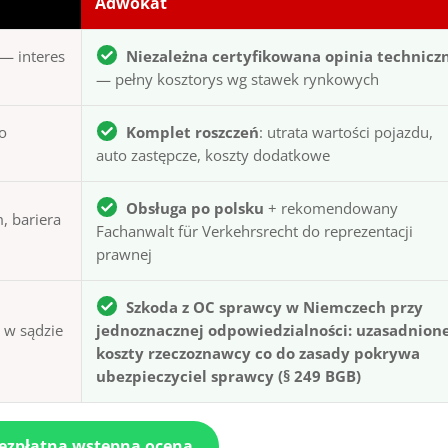
Adwokat
— interes
Niezależna certyfikowana opinia technicz
— pełny kosztorys wg stawek rynkowych
to
Komplet roszczeń
: utrata wartości pojazdu,
auto zastępcze, koszty dodatkowe
Obsługa po polsku
+ rekomendowany
, bariera
Fachanwalt für Verkehrsrecht do reprezentacji
prawnej
Szkoda z OC sprawcy w Niemczech przy
ą w sądzie
jednoznacznej odpowiedzialności: uzasadnion
koszty rzeczoznawcy co do zasady pokrywa
ubezpieczyciel sprawcy (§ 249 BGB)
bezpłatna wstępna ocena