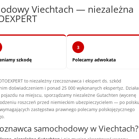
odowy Viechtach — niezależna
TOEXPERT
3
eniamy szkodę
Polecamy adwokata
OEXPERT to niezależny rzeczoznawca i ekspert ds. szkód
nim doświadczeniem i ponad 25 000 wykonanych ekspertyz. Dział
y pojazdu na miejscu, sporządzamy niezależne Gutachten (wycenę
dzeniu roszczeń przed niemieckim ubezpieczycielem — po polsku
h wymagających zastępstwa prawnego polecamy polskojęzycznego
go.
czoznawca samochodowy w Viechtach?