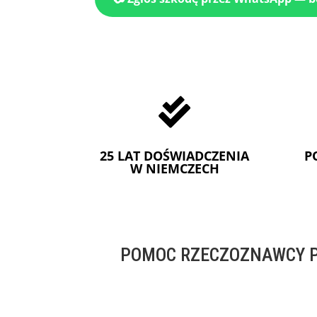

25 LAT DOŚWIADCZENIA
P
W NIEMCZECH
POMOC RZECZOZNAWCY P