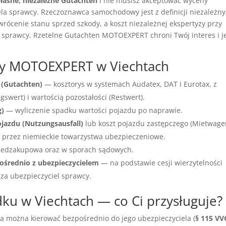
łasne, niezależne Gutachten
i nie musisz akceptować wyceny
a sprawcy. Rzeczoznawca samochodowy jest z definicji niezależny
wrócenie stanu sprzed szkody, a koszt niezależnej ekspertyzy przy
 sprawcy. Rzetelne Gutachten MOTOEXPERT chroni Twój interes i j
cy MOTOEXPERT w Viechtach
 (Gutachten)
— kosztorys w systemach Audatex, DAT i Eurotax, z
wert) i wartością pozostałości (Restwert).
g)
— wyliczenie spadku wartości pojazdu po naprawie.
ojazdu (Nutzungsausfall)
lub koszt pojazdu zastępczego (Mietwage
przez niemieckie towarzystwa ubezpieczeniowe.
edzakupowa oraz w sporach sądowych.
ośrednio z ubezpieczycielem
— na podstawie cesji wierzytelności
cza ubezpieczyciel sprawcy.
u w Viechtach — co Ci przysługuje?
ia można kierować bezpośrednio do jego ubezpieczyciela (
§ 115 VV