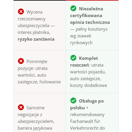
Niezależna
Wycena
certyfikowana
rzeczoznawcy
opinia techniczna
ubezpieczyciela —
— pełny kosztorys
interes płatnika,
wg stawek
ryzyko zaniżenia
rynkowych
Komplet
Pominięte
roszczeń
: utrata
pozycje: utrata
wartości pojazdu,
wartości, auto
auto zastępcze,
zastępcze, holowanie
koszty dodatkowe
Obsługa po
Samotne
polsku
+
negocjacje z
rekomendowany
ubezpieczycielem,
Fachanwalt für
bariera językowa
Verkehrsrecht do