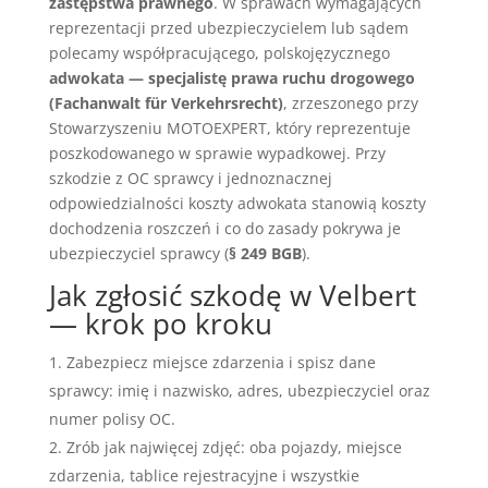
zastępstwa prawnego
. W sprawach wymagających
reprezentacji przed ubezpieczycielem lub sądem
polecamy współpracującego, polskojęzycznego
adwokata — specjalistę prawa ruchu drogowego
(Fachanwalt für Verkehrsrecht)
, zrzeszonego przy
Stowarzyszeniu MOTOEXPERT, który reprezentuje
poszkodowanego w sprawie wypadkowej. Przy
szkodzie z OC sprawcy i jednoznacznej
odpowiedzialności koszty adwokata stanowią koszty
dochodzenia roszczeń i co do zasady pokrywa je
ubezpieczyciel sprawcy (
§ 249 BGB
).
Jak zgłosić szkodę w Velbert
— krok po kroku
Zabezpiecz miejsce zdarzenia i spisz dane
sprawcy: imię i nazwisko, adres, ubezpieczyciel oraz
numer polisy OC.
Zrób jak najwięcej zdjęć: oba pojazdy, miejsce
zdarzenia, tablice rejestracyjne i wszystkie