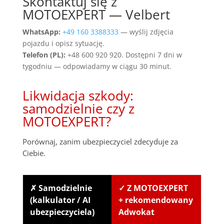
Skontaktuj się z
MOTOEXPERT — Velbert
WhatsApp:
+49 160 3388333
— wyślij zdjęcia
pojazdu i opisz sytuację.
Telefon (PL):
+48 600 920 920. Dostępni 7 dni w
tygodniu — odpowiadamy w ciągu 30 minut.
Likwidacja szkody:
samodzielnie czy z
MOTOEXPERT?
Porównaj, zanim ubezpieczyciel zdecyduje za
Ciebie.
✗ Samodzielnie
✓ Z MOTOEXPERT
(kalkulator / AI
+ rekomendowany
ubezpieczyciela)
Adwokat