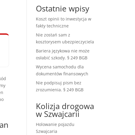
Ostatnie wpisy
Koszt opinii to inwestycja w
fakty techniczne
Nie zostań sam z
kosztorysem ubezpieczyciela
Bariera językowa nie może
osłabić szkody. § 249 BGB
Wycena samochodu dla
dokumentów finansowych
kód
Nie podpisuj pism bez
amy
zrozumienia. § 249 BGB
en
po
Kolizja drogowa
w Szwajcarii
 an
Holowanie pojazdu
Szwajcaria