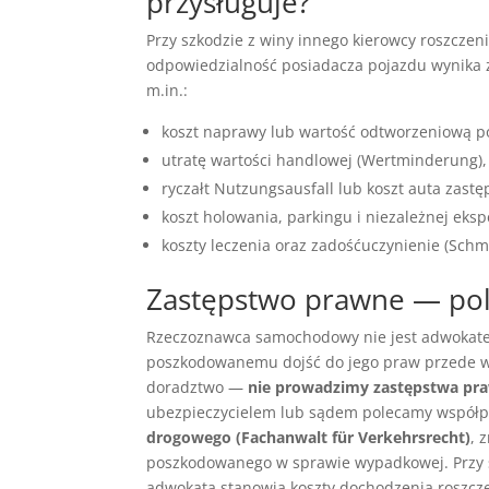
przysługuje?
Przy szkodzie z winy innego kierowcy roszczen
odpowiedzialność posiadacza pojazdu wynika
m.in.:
koszt naprawy lub wartość odtworzeniową poj
utratę wartości handlowej (Wertminderung),
ryczałt Nutzungsausfall lub koszt auta zastę
koszt holowania, parkingu i niezależnej eksp
koszty leczenia oraz zadośćuczynienie (Schm
Zastępstwo prawne — po
Rzeczoznawca samochodowy nie jest adwokatem
poszkodowanemu dojść do jego praw przede ws
doradztwo —
nie prowadzimy zastępstwa pr
ubezpieczycielem lub sądem polecamy współp
drogowego (Fachanwalt für Verkehrsrecht)
, 
poszkodowanego w sprawie wypadkowej. Przy s
adwokata stanowią koszty dochodzenia roszczeń