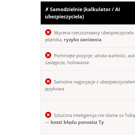
✗ Samodzielnie (kalkulator / AI
ubezpieczyciela)
Wycena rzeczoznawcy ubezpieczyciela 
płatnika,
ryzyko zaniżenia
Pominięte pozycje: utrata wartości, au
zastępcze, holowanie
Samotne negocjacje z ubezpieczycielem
językowa
Sztuczna inteligencja nie stanie za Tob
—
koszt błędu ponosisz Ty