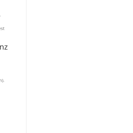
.
est
nz
n).