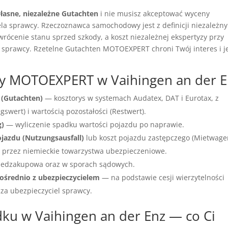
łasne, niezależne Gutachten
i nie musisz akceptować wyceny
a sprawcy. Rzeczoznawca samochodowy jest z definicji niezależny
wrócenie stanu sprzed szkody, a koszt niezależnej ekspertyzy przy
 sprawcy. Rzetelne Gutachten MOTOEXPERT chroni Twój interes i j
cy MOTOEXPERT w Vaihingen an der E
 (Gutachten)
— kosztorys w systemach Audatex, DAT i Eurotax, z
wert) i wartością pozostałości (Restwert).
g)
— wyliczenie spadku wartości pojazdu po naprawie.
ojazdu (Nutzungsausfall)
lub koszt pojazdu zastępczego (Mietwage
przez niemieckie towarzystwa ubezpieczeniowe.
edzakupowa oraz w sporach sądowych.
ośrednio z ubezpieczycielem
— na podstawie cesji wierzytelności
cza ubezpieczyciel sprawcy.
u w Vaihingen an der Enz — co Ci