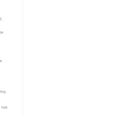
C.
ze
 w
tny.
z nas