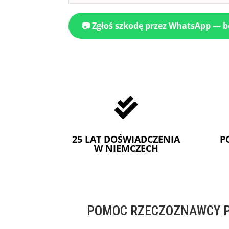
📷 Zgłoś szkodę przez WhatsApp — 

25 LAT DOŚWIADCZENIA
P
W NIEMCZECH
POMOC RZECZOZNAWCY P