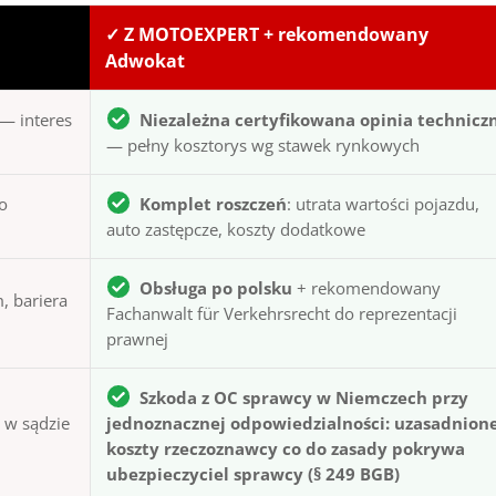
✓ Z MOTOEXPERT + rekomendowany
Adwokat
— interes
Niezależna certyfikowana opinia technicz
— pełny kosztorys wg stawek rynkowych
to
Komplet roszczeń
: utrata wartości pojazdu,
auto zastępcze, koszty dodatkowe
Obsługa po polsku
+ rekomendowany
, bariera
Fachanwalt für Verkehrsrecht do reprezentacji
prawnej
Szkoda z OC sprawcy w Niemczech przy
ą w sądzie
jednoznacznej odpowiedzialności: uzasadnion
koszty rzeczoznawcy co do zasady pokrywa
ubezpieczyciel sprawcy (§ 249 BGB)