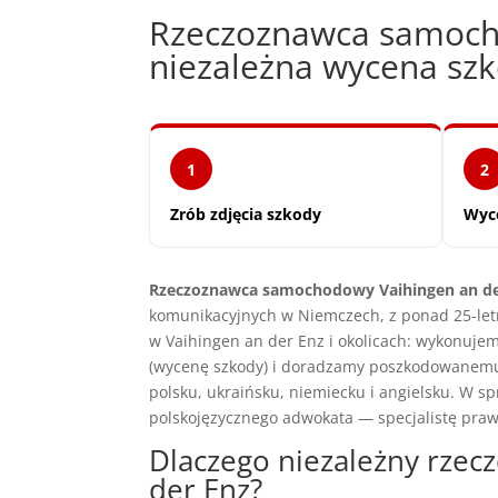
Rzeczoznawca samoch
niezależna wycena s
1
2
Zrób zdjęcia szkody
Wyc
Rzeczoznawca samochodowy Vaihingen an de
komunikacyjnych w Niemczech, z ponad 25-let
w Vaihingen an der Enz i okolicach: wykonuje
(wycenę szkody) i doradzamy poszkodowanemu
polsku, ukraińsku, niemiecku i angielsku. W
polskojęzycznego adwokata — specjalistę pra
Dlaczego niezależny rze
der Enz?