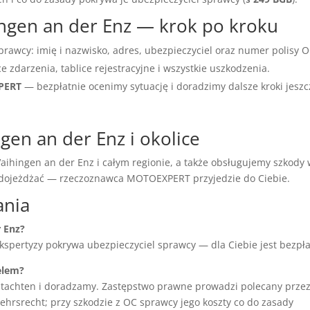
hingen an der Enz — krok po kroku
prawcy: imię i nazwisko, adres, ubezpieczyciel oraz numer polisy O
ce zdarzenia, tablice rejestracyjne i wszystkie uszkodzenia.
XPERT
— bezpłatnie ocenimy sytuację i doradzimy dalsze kroki jeszc
gen an der Enz i okolice
ihingen an der Enz i całym regionie, a także obsługujemy szkody
e dojeżdżać — rzeczoznawca MOTOEXPERT przyjedzie do Ciebie.
ania
r Enz?
ekspertyzy pokrywa ubezpieczyciel sprawcy — dla Ciebie jest bezpła
elem?
tachten i doradzamy. Zastępstwo prawne prowadzi polecany prze
hrsrecht; przy szkodzie z OC sprawcy jego koszty co do zasady