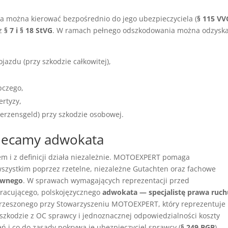
ia można kierować bezpośrednio do jego ubezpieczyciela (
§ 115 VV
 z
§ 7 i § 18 StVG
. W ramach pełnego odszkodowania można odzysk
azdu (przy szkodzie całkowitej),
pczego,
ertyzy,
erzensgeld) przy szkodzie osobowej.
lecamy adwokata
 i z definicji działa niezależnie. MOTOEXPERT pomaga
zystkim poprzez rzetelne, niezależne Gutachten oraz fachowe
awnego
. W sprawach wymagających reprezentacji przed
racującego, polskojęzycznego
adwokata — specjalistę prawa ruch
zrzeszonego przy Stowarzyszeniu MOTOEXPERT, który reprezentuje
zkodzie z OC sprawcy i jednoznacznej odpowiedzialności koszty
 i co do zasady pokrywa je ubezpieczyciel sprawcy (
§ 249 BGB
).