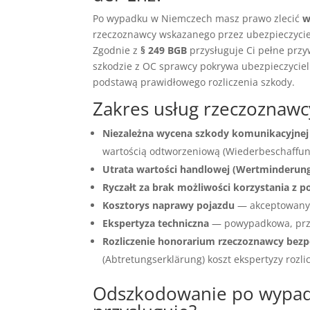
Po wypadku w Niemczech masz prawo zlecić
w
rzeczoznawcy wskazanego przez ubezpieczyciel
Zgodnie z
§ 249 BGB
przysługuje Ci pełne przy
szkodzie z OC sprawcy pokrywa ubezpieczyciel
podstawą prawidłowego rozliczenia szkody.
Zakres usług rzeczoznaw
Niezależna wycena szkody komunikacyjnej
wartością odtworzeniową (Wiederbeschaffungs
Utrata wartości handlowej (Wertminderun
Ryczałt za brak możliwości korzystania z p
Kosztorys naprawy pojazdu
— akceptowany 
Ekspertyza techniczna
— powypadkowa, prz
Rozliczenie honorarium rzeczoznawcy bezp
(Abtretungserklärung) koszt ekspertyzy rozli
Odszkodowanie po wypadk