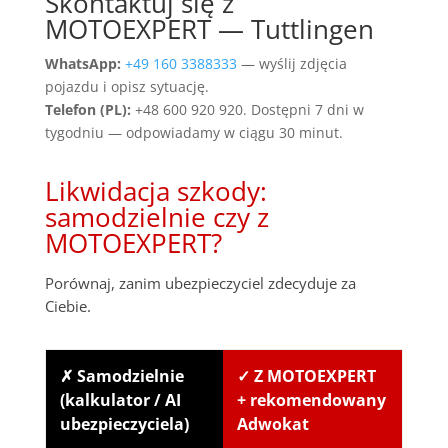
Skontaktuj się z
MOTOEXPERT — Tuttlingen
WhatsApp:
+49 160 3388333
— wyślij zdjęcia
pojazdu i opisz sytuację.
Telefon (PL):
+48 600 920 920. Dostępni 7 dni w
tygodniu — odpowiadamy w ciągu 30 minut.
Likwidacja szkody:
samodzielnie czy z
MOTOEXPERT?
Porównaj, zanim ubezpieczyciel zdecyduje za
Ciebie.
✗ Samodzielnie
✓ Z MOTOEXPERT
(kalkulator / AI
+ rekomendowany
ubezpieczyciela)
Adwokat