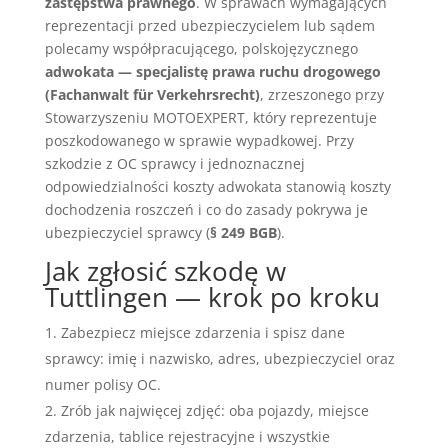
zastępstwa prawnego
. W sprawach wymagających
reprezentacji przed ubezpieczycielem lub sądem
polecamy współpracującego, polskojęzycznego
adwokata — specjalistę prawa ruchu drogowego
(Fachanwalt für Verkehrsrecht)
, zrzeszonego przy
Stowarzyszeniu MOTOEXPERT, który reprezentuje
poszkodowanego w sprawie wypadkowej. Przy
szkodzie z OC sprawcy i jednoznacznej
odpowiedzialności koszty adwokata stanowią koszty
dochodzenia roszczeń i co do zasady pokrywa je
ubezpieczyciel sprawcy (
§ 249 BGB
).
Jak zgłosić szkodę w
Tuttlingen — krok po kroku
Zabezpiecz miejsce zdarzenia i spisz dane
sprawcy: imię i nazwisko, adres, ubezpieczyciel oraz
numer polisy OC.
Zrób jak najwięcej zdjęć: oba pojazdy, miejsce
zdarzenia, tablice rejestracyjne i wszystkie