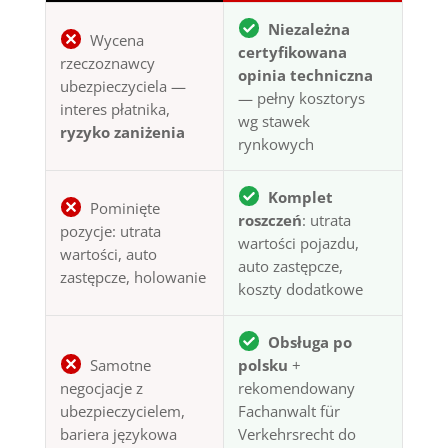
Niezależna
Wycena
certyfikowana
rzeczoznawcy
opinia techniczna
ubezpieczyciela —
— pełny kosztorys
interes płatnika,
wg stawek
ryzyko zaniżenia
rynkowych
Komplet
Pominięte
roszczeń
: utrata
pozycje: utrata
wartości pojazdu,
wartości, auto
auto zastępcze,
zastępcze, holowanie
koszty dodatkowe
Obsługa po
Samotne
polsku
+
negocjacje z
rekomendowany
ubezpieczycielem,
Fachanwalt für
bariera językowa
Verkehrsrecht do