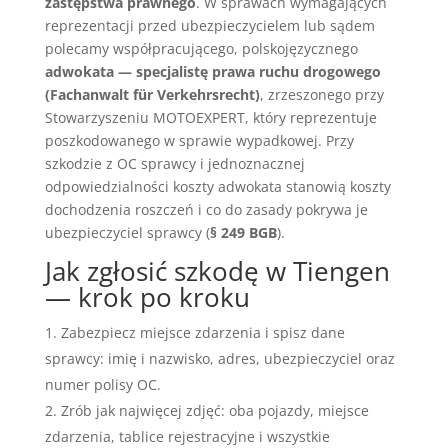
zastępstwa prawnego
. W sprawach wymagających
reprezentacji przed ubezpieczycielem lub sądem
polecamy współpracującego, polskojęzycznego
adwokata — specjalistę prawa ruchu drogowego
(Fachanwalt für Verkehrsrecht)
, zrzeszonego przy
Stowarzyszeniu MOTOEXPERT, który reprezentuje
poszkodowanego w sprawie wypadkowej. Przy
szkodzie z OC sprawcy i jednoznacznej
odpowiedzialności koszty adwokata stanowią koszty
dochodzenia roszczeń i co do zasady pokrywa je
ubezpieczyciel sprawcy (
§ 249 BGB
).
Jak zgłosić szkodę w Tiengen
— krok po kroku
Zabezpiecz miejsce zdarzenia i spisz dane
sprawcy: imię i nazwisko, adres, ubezpieczyciel oraz
numer polisy OC.
Zrób jak najwięcej zdjęć: oba pojazdy, miejsce
zdarzenia, tablice rejestracyjne i wszystkie