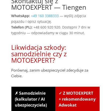
Skontaktuj się z
MOTOEXPERT — Tiengen
WhatsApp:
+49 160 3388333
— wyślij zdjęcia
pojazdu i opisz sytuację.
Telefon (PL):
+48 600 920 920. Dostępni 7 dni w
tygodniu — odpowiadamy w ciągu 30 minut.
Likwidacja szkody:
samodzielnie czy z
MOTOEXPERT?
Porównaj, zanim ubezpieczyciel zdecyduje za
Ciebie.
✗ Samodzielnie
✓ Z MOTOEXPERT
(kalkulator / AI
+ rekomendowany
ubezpieczyciela)
Adwokat