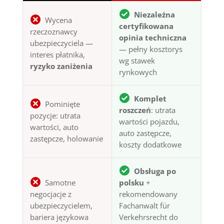
Niezależna
Wycena
certyfikowana
rzeczoznawcy
opinia techniczna
ubezpieczyciela —
— pełny kosztorys
interes płatnika,
wg stawek
ryzyko zaniżenia
rynkowych
Komplet
Pominięte
roszczeń
: utrata
pozycje: utrata
wartości pojazdu,
wartości, auto
auto zastępcze,
zastępcze, holowanie
koszty dodatkowe
Obsługa po
Samotne
polsku
+
negocjacje z
rekomendowany
ubezpieczycielem,
Fachanwalt für
bariera językowa
Verkehrsrecht do