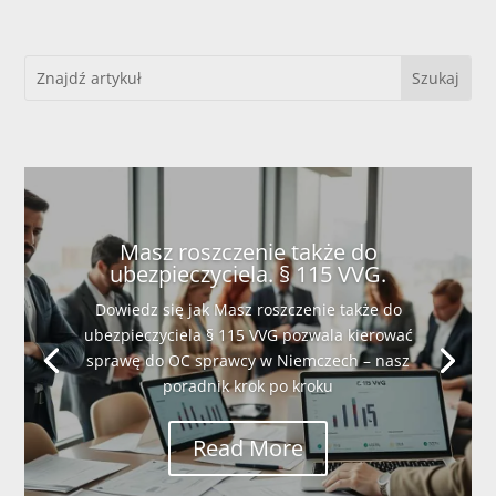
Masz roszczenie także do
ubezpieczyciela. § 115 VVG.
Dowiedz się jak Masz roszczenie także do
ubezpieczyciela § 115 VVG pozwala kierować
sprawę do OC sprawcy w Niemczech – nasz
poradnik krok po kroku
Read More