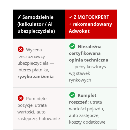
✗ Samodzielnie
✓ Z MOTOEXPERT
(kalkulator / AI
+ rekomendowany
ubezpieczyciela)
Adwokat
Niezależna
Wycena
certyfikowana
rzeczoznawcy
opinia techniczna
ubezpieczyciela —
— pełny kosztorys
interes płatnika,
wg stawek
ryzyko zaniżenia
rynkowych
Komplet
Pominięte
roszczeń
: utrata
pozycje: utrata
wartości pojazdu,
wartości, auto
auto zastępcze,
zastępcze, holowanie
koszty dodatkowe