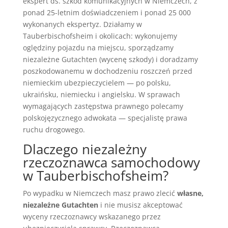
ekspert ds. szkód komunikacyjnych w Niemczech, z
ponad 25-letnim doświadczeniem i ponad 25 000
wykonanych ekspertyz. Działamy w
Tauberbischofsheim i okolicach: wykonujemy
oględziny pojazdu na miejscu, sporządzamy
niezależne Gutachten (wycenę szkody) i doradzamy
poszkodowanemu w dochodzeniu roszczeń przed
niemieckim ubezpieczycielem — po polsku,
ukraińsku, niemiecku i angielsku. W sprawach
wymagających zastępstwa prawnego polecamy
polskojęzycznego adwokata — specjalistę prawa
ruchu drogowego.
Dlaczego niezależny
rzeczoznawca samochodowy
w Tauberbischofsheim?
Po wypadku w Niemczech masz prawo zlecić
własne,
niezależne Gutachten
i nie musisz akceptować
wyceny rzeczoznawcy wskazanego przez