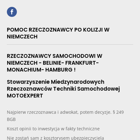
POMOC RZECZOZNAWCY PO KOLIZJI W
NIEMCZECH
RZECZOZNAWCY SAMOCHODOWI W
NIEMCZECH - BELINIE- FRANKFURT-
MONACHIUM- HAMBURG !
Stowarzyszenie Miedzynarodowych
Rzeczoznawców Techniki Samochodowej
MOTOEXPERT
Najpierw rzeczoznawca i adwokat, potem decyzje. § 249
BGB
Koszt opinii to inwestycja w fakty techniczne
Nie zostań sam z kosztorysem ubezpieczyciela