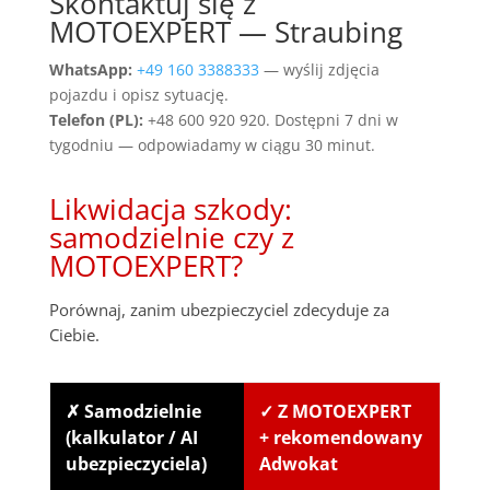
Skontaktuj się z
MOTOEXPERT — Straubing
WhatsApp:
+49 160 3388333
— wyślij zdjęcia
pojazdu i opisz sytuację.
Telefon (PL):
+48 600 920 920. Dostępni 7 dni w
tygodniu — odpowiadamy w ciągu 30 minut.
Likwidacja szkody:
samodzielnie czy z
MOTOEXPERT?
Porównaj, zanim ubezpieczyciel zdecyduje za
Ciebie.
✗ Samodzielnie
✓ Z MOTOEXPERT
(kalkulator / AI
+ rekomendowany
ubezpieczyciela)
Adwokat