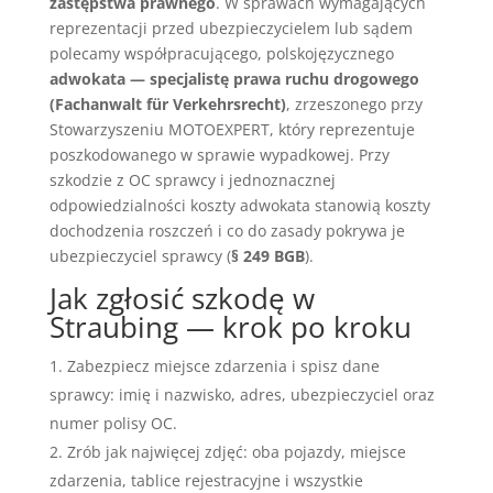
zastępstwa prawnego
. W sprawach wymagających
reprezentacji przed ubezpieczycielem lub sądem
polecamy współpracującego, polskojęzycznego
adwokata — specjalistę prawa ruchu drogowego
(Fachanwalt für Verkehrsrecht)
, zrzeszonego przy
Stowarzyszeniu MOTOEXPERT, który reprezentuje
poszkodowanego w sprawie wypadkowej. Przy
szkodzie z OC sprawcy i jednoznacznej
odpowiedzialności koszty adwokata stanowią koszty
dochodzenia roszczeń i co do zasady pokrywa je
ubezpieczyciel sprawcy (
§ 249 BGB
).
Jak zgłosić szkodę w
Straubing — krok po kroku
Zabezpiecz miejsce zdarzenia i spisz dane
sprawcy: imię i nazwisko, adres, ubezpieczyciel oraz
numer polisy OC.
Zrób jak najwięcej zdjęć: oba pojazdy, miejsce
zdarzenia, tablice rejestracyjne i wszystkie