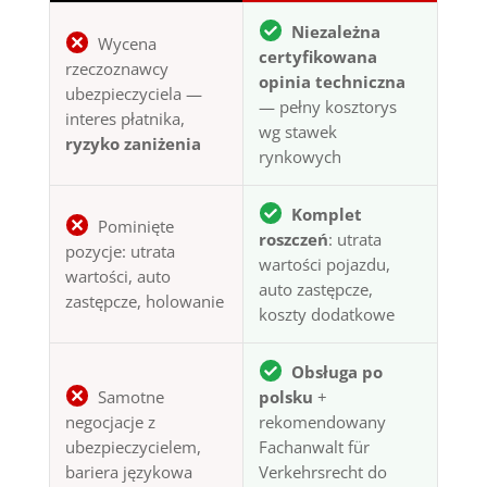
Niezależna
Wycena
certyfikowana
rzeczoznawcy
opinia techniczna
ubezpieczyciela —
— pełny kosztorys
interes płatnika,
wg stawek
ryzyko zaniżenia
rynkowych
Komplet
Pominięte
roszczeń
: utrata
pozycje: utrata
wartości pojazdu,
wartości, auto
auto zastępcze,
zastępcze, holowanie
koszty dodatkowe
Obsługa po
Samotne
polsku
+
negocjacje z
rekomendowany
ubezpieczycielem,
Fachanwalt für
bariera językowa
Verkehrsrecht do