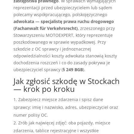
zastępstwa prawnego
. W sprawach wymagających
reprezentacji przed ubezpieczycielem lub sądem
polecamy współpracującego, polskojęzycznego
adwokata — specjalistę prawa ruchu drogowego
(Fachanwalt für Verkehrsrecht)
, zrzeszonego przy
Stowarzyszeniu MOTOEXPERT, który reprezentuje
poszkodowanego w sprawie wypadkowej. Przy
szkodzie z OC sprawcy i jednoznacznej
odpowiedzialności koszty adwokata stanowią koszty
dochodzenia roszczeń i co do zasady pokrywa je
ubezpieczyciel sprawcy (
§ 249 BGB
).
Jak zgłosić szkodę w Stockach
— krok po kroku
Zabezpiecz miejsce zdarzenia i spisz dane
sprawcy: imię i nazwisko, adres, ubezpieczyciel oraz
numer polisy OC.
Zrób jak najwięcej zdjęć: oba pojazdy, miejsce
zdarzenia, tablice rejestracyjne i wszystkie