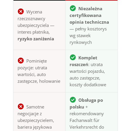
Niezależna
Wycena
certyfikowana
rzeczoznawcy
opinia techniczna
ubezpieczyciela —
— pełny kosztorys
interes płatnika,
wg stawek
ryzyko zaniżenia
rynkowych
Komplet
Pominięte
roszczeń
: utrata
pozycje: utrata
wartości pojazdu,
wartości, auto
auto zastępcze,
zastępcze, holowanie
koszty dodatkowe
Obsługa po
Samotne
polsku
+
negocjacje z
rekomendowany
ubezpieczycielem,
Fachanwalt für
bariera językowa
Verkehrsrecht do