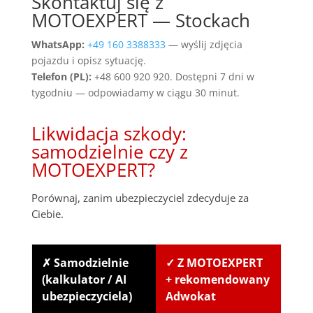
Skontaktuj się z
MOTOEXPERT — Stockach
WhatsApp:
+49 160 3388333
— wyślij zdjęcia
pojazdu i opisz sytuację.
Telefon (PL):
+48 600 920 920. Dostępni 7 dni w
tygodniu — odpowiadamy w ciągu 30 minut.
Likwidacja szkody:
samodzielnie czy z
MOTOEXPERT?
Porównaj, zanim ubezpieczyciel zdecyduje za
Ciebie.
✗ Samodzielnie
✓ Z MOTOEXPERT
(kalkulator / AI
+ rekomendowany
ubezpieczyciela)
Adwokat