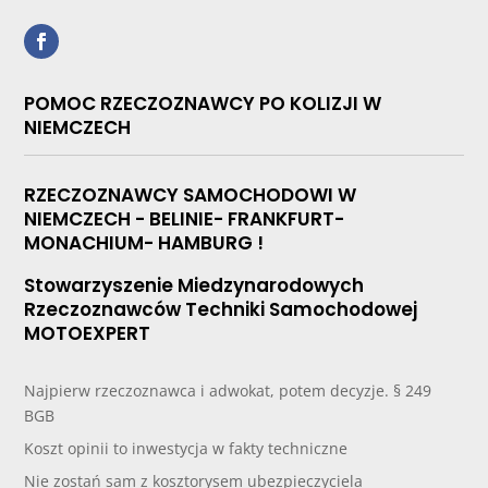
POMOC RZECZOZNAWCY PO KOLIZJI W
NIEMCZECH
RZECZOZNAWCY SAMOCHODOWI W
NIEMCZECH - BELINIE- FRANKFURT-
MONACHIUM- HAMBURG !
Stowarzyszenie Miedzynarodowych
Rzeczoznawców Techniki Samochodowej
MOTOEXPERT
Najpierw rzeczoznawca i adwokat, potem decyzje. § 249
BGB
Koszt opinii to inwestycja w fakty techniczne
Nie zostań sam z kosztorysem ubezpieczyciela