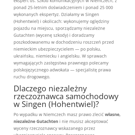
ekspert ds. szkód komunikacyjnych w Niemczech, z
ponad 25-letnim doświadczeniem i ponad 25 000
wykonanych ekspertyz. Działamy w Singen
(Hohentwiel) i okolicach: wykonujemy oględziny
pojazdu na miejscu, sporządzamy niezależne
Gutachten (wycenę szkody) i doradzamy
poszkodowanemu w dochodzeniu roszczeń przed
niemieckim ubezpieczycielem — po polsku,
ukraińsku, niemiecku i angielsku. W sprawach
wymagających zastępstwa prawnego polecamy
polskojęzycznego adwokata — specjalistę prawa
ruchu drogowego.
Dlaczego niezależny
rzeczoznawca samochodowy
w Singen (Hohentwiel)?
Po wypadku w Niemczech masz prawo zlecić
własne,
niezależne Gutachten
i nie musisz akceptować
wyceny rzeczoznawcy wskazanego przez