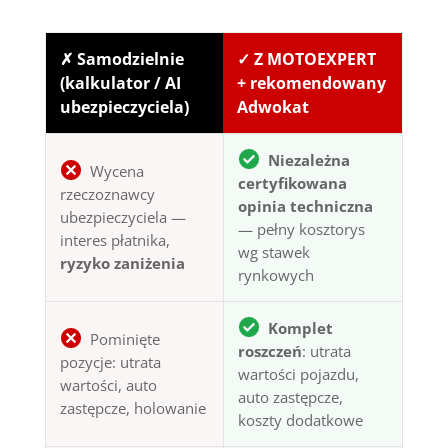
✗ Samodzielnie
✓ Z MOTOEXPERT
(kalkulator / AI
+ rekomendowany
ubezpieczyciela)
Adwokat
Niezależna
Wycena
certyfikowana
rzeczoznawcy
opinia techniczna
ubezpieczyciela —
— pełny kosztorys
interes płatnika,
wg stawek
ryzyko zaniżenia
rynkowych
Komplet
Pominięte
roszczeń
: utrata
pozycje: utrata
wartości pojazdu,
wartości, auto
auto zastępcze,
zastępcze, holowanie
koszty dodatkowe