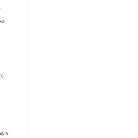
.
est
n).
G
), a