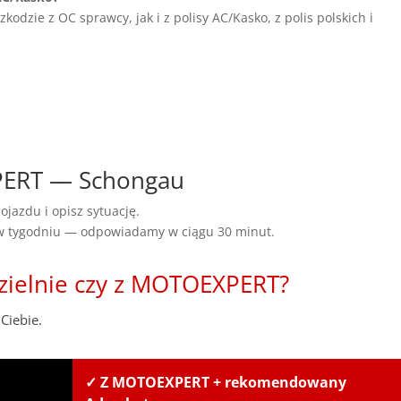
dzie z OC sprawcy, jak i z polisy AC/Kasko, z polis polskich i
XPERT — Schongau
ojazdu i opisz sytuację.
 w tygodniu — odpowiadamy w ciągu 30 minut.
zielnie czy z MOTOEXPERT?
Ciebie.
✓ Z MOTOEXPERT + rekomendowany