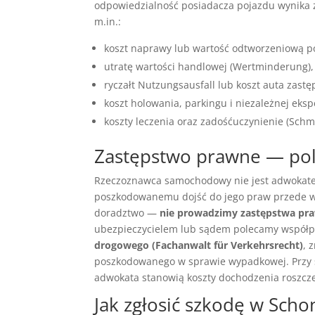
odpowiedzialność posiadacza pojazdu wynika
m.in.:
koszt naprawy lub wartość odtworzeniową poj
utratę wartości handlowej (Wertminderung),
ryczałt Nutzungsausfall lub koszt auta zastę
koszt holowania, parkingu i niezależnej eksp
koszty leczenia oraz zadośćuczynienie (Schm
Zastępstwo prawne — po
Rzeczoznawca samochodowy nie jest adwokatem
poszkodowanemu dojść do jego praw przede ws
doradztwo —
nie prowadzimy zastępstwa pr
ubezpieczycielem lub sądem polecamy współp
drogowego (Fachanwalt für Verkehrsrecht)
, 
poszkodowanego w sprawie wypadkowej. Przy s
adwokata stanowią koszty dochodzenia roszczeń
Jak zgłosić szkodę w Sch