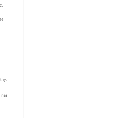
C.
ze
tny.
z nas