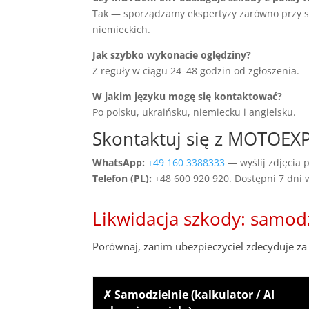
Tak — sporządzamy ekspertyzy zarówno przy szko
niemieckich.
Jak szybko wykonacie oględziny?
Z reguły w ciągu 24–48 godzin od zgłoszenia.
W jakim języku mogę się kontaktować?
Po polsku, ukraińsku, niemiecku i angielsku.
Skontaktuj się z MOTOE
WhatsApp:
+49 160 3388333
— wyślij zdjęcia p
Telefon (PL):
+48 600 920 920. Dostępni 7 dni
Likwidacja szkody: samod
Porównaj, zanim ubezpieczyciel zdecyduje za 
✗ Samodzielnie (kalkulator / AI