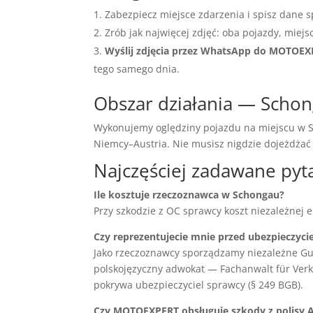
Zabezpiecz miejsce zdarzenia i spisz dane s
Zrób jak najwięcej zdjęć: oba pojazdy, miejs
Wyślij zdjęcia przez WhatsApp do MOTOE
tego samego dnia.
Obszar działania — Schon
Wykonujemy oględziny pojazdu na miejscu w Sc
Niemcy–Austria. Nie musisz nigdzie dojeżdża
Najczęściej zadawane pyt
Ile kosztuje rzeczoznawca w Schongau?
Przy szkodzie z OC sprawcy koszt niezależnej 
Czy reprezentujecie mnie przed ubezpieczyci
Jako rzeczoznawcy sporządzamy niezależne Gu
polskojęzyczny adwokat — Fachanwalt für Verke
pokrywa ubezpieczyciel sprawcy (§ 249 BGB).
Czy MOTOEXPERT obsługuje szkody z polisy 