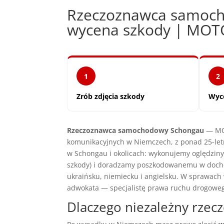
Rzeczoznawca samoch
wycena szkody | MO
1
2
Zrób zdjęcia szkody
Wyc
Rzeczoznawca samochodowy Schongau
— MOT
komunikacyjnych w Niemczech, z ponad 25-let
w Schongau i okolicach: wykonujemy oględzin
szkody) i doradzamy poszkodowanemu w docho
ukraińsku, niemiecku i angielsku. W sprawac
adwokata — specjalistę prawa ruchu drogowe
Dlaczego niezależny rze