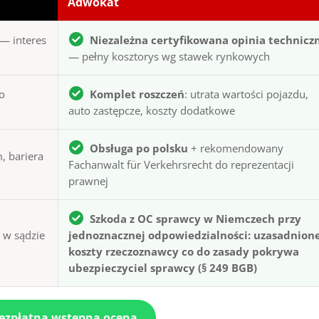
Adwokat
— interes
Niezależna certyfikowana opinia technicz
— pełny kosztorys wg stawek rynkowych
to
Komplet roszczeń
: utrata wartości pojazdu,
auto zastępcze, koszty dodatkowe
Obsługa po polsku
+ rekomendowany
, bariera
Fachanwalt für Verkehrsrecht do reprezentacji
prawnej
Szkoda z OC sprawcy w Niemczech przy
ą w sądzie
jednoznacznej odpowiedzialności: uzasadnion
koszty rzeczoznawcy co do zasady pokrywa
ubezpieczyciel sprawcy (§ 249 BGB)
bezpłatna wstępna ocena