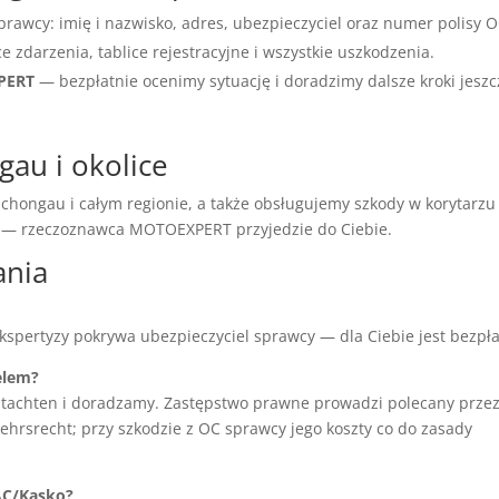
prawcy: imię i nazwisko, adres, ubezpieczyciel oraz numer polisy O
ce zdarzenia, tablice rejestracyjne i wszystkie uszkodzenia.
XPERT
— bezpłatnie ocenimy sytuację i doradzimy dalsze kroki jeszc
gau i okolice
hongau i całym regionie, a także obsługujemy szkody w korytarzu
ć — rzeczoznawca MOTOEXPERT przyjedzie do Ciebie.
ania
ekspertyzy pokrywa ubezpieczyciel sprawcy — dla Ciebie jest bezpła
elem?
tachten i doradzamy. Zastępstwo prawne prowadzi polecany prze
hrsrecht; przy szkodzie z OC sprawcy jego koszty co do zasady
AC/Kasko?