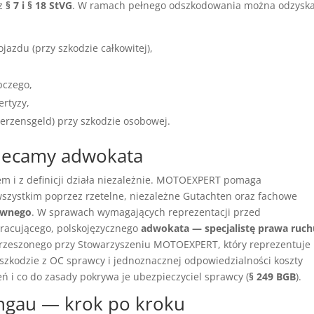
 z
§ 7 i § 18 StVG
. W ramach pełnego odszkodowania można odzysk
azdu (przy szkodzie całkowitej),
pczego,
ertyzy,
erzensgeld) przy szkodzie osobowej.
lecamy adwokata
 i z definicji działa niezależnie. MOTOEXPERT pomaga
zystkim poprzez rzetelne, niezależne Gutachten oraz fachowe
awnego
. W sprawach wymagających reprezentacji przed
racującego, polskojęzycznego
adwokata — specjalistę prawa ruch
zrzeszonego przy Stowarzyszeniu MOTOEXPERT, który reprezentuje
zkodzie z OC sprawcy i jednoznacznej odpowiedzialności koszty
 i co do zasady pokrywa je ubezpieczyciel sprawcy (
§ 249 BGB
).
ongau — krok po kroku