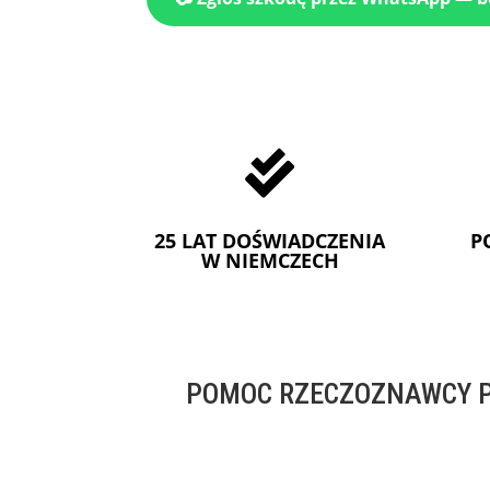

25 LAT DOŚWIADCZENIA
P
W NIEMCZECH
POMOC RZECZOZNAWCY P