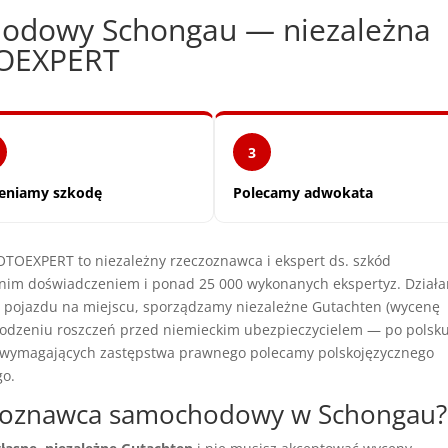
odowy Schongau — niezależna
TOEXPERT
3
eniamy szkodę
Polecamy adwokata
OEXPERT to niezależny rzeczoznawca i ekspert ds. szkód
nim doświadczeniem i ponad 25 000 wykonanych ekspertyz. Dział
y pojazdu na miejscu, sporządzamy niezależne Gutachten (wycenę
dzeniu roszczeń przed niemieckim ubezpieczycielem — po polsku
h wymagających zastępstwa prawnego polecamy polskojęzycznego
go.
czoznawca samochodowy w Schongau?