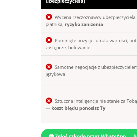
ubezpieczyciela)
Wycena rzeczoznawcy ubezpieczyciela 
płatnika,
ryzyko zaniżenia
Pominięte pozycje: utrata wartości, au
zastępcze, holowanie
Samotne negocjacje z ubezpieczycielem
językowa
Sztuczna inteligencja nie stanie za Tob
—
koszt błędu ponosisz Ty
📷 Zgłoś szkodę przez WhatsApp — 