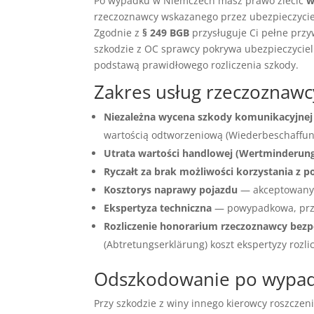
Po wypadku w Niemczech masz prawo zlecić
w
rzeczoznawcy wskazanego przez ubezpieczyciel
Zgodnie z
§ 249 BGB
przysługuje Ci pełne przy
szkodzie z OC sprawcy pokrywa ubezpieczyciel
podstawą prawidłowego rozliczenia szkody.
Zakres usług rzeczozna
Niezależna wycena szkody komunikacyjnej
wartością odtworzeniową (Wiederbeschaffungs
Utrata wartości handlowej (Wertminderun
Ryczałt za brak możliwości korzystania z p
Kosztorys naprawy pojazdu
— akceptowany 
Ekspertyza techniczna
— powypadkowa, prz
Rozliczenie honorarium rzeczoznawcy bezp
(Abtretungserklärung) koszt ekspertyzy rozli
Odszkodowanie po wypadk
Przy szkodzie z winy innego kierowcy roszczen