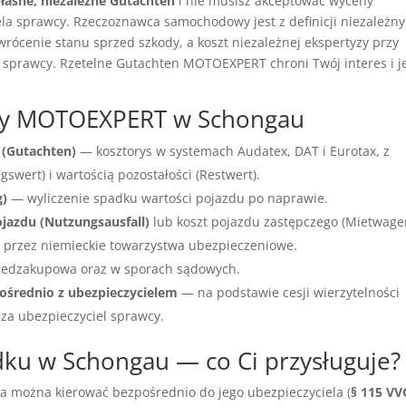
łasne, niezależne Gutachten
i nie musisz akceptować wyceny
a sprawcy. Rzeczoznawca samochodowy jest z definicji niezależny
wrócenie stanu sprzed szkody, a koszt niezależnej ekspertyzy przy
 sprawcy. Rzetelne Gutachten MOTOEXPERT chroni Twój interes i j
wcy MOTOEXPERT w Schongau
 (Gutachten)
— kosztorys w systemach Audatex, DAT i Eurotax, z
wert) i wartością pozostałości (Restwert).
g)
— wyliczenie spadku wartości pojazdu po naprawie.
ojazdu (Nutzungsausfall)
lub koszt pojazdu zastępczego (Mietwage
przez niemieckie towarzystwa ubezpieczeniowe.
edzakupowa oraz w sporach sądowych.
ośrednio z ubezpieczycielem
— na podstawie cesji wierzytelności
cza ubezpieczyciel sprawcy.
u w Schongau — co Ci przysługuje?
ia można kierować bezpośrednio do jego ubezpieczyciela (
§ 115 VV