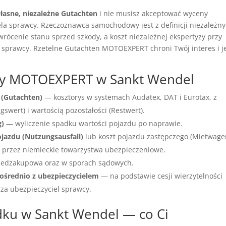
łasne, niezależne Gutachten
i nie musisz akceptować wyceny
a sprawcy. Rzeczoznawca samochodowy jest z definicji niezależny
wrócenie stanu sprzed szkody, a koszt niezależnej ekspertyzy przy
 sprawcy. Rzetelne Gutachten MOTOEXPERT chroni Twój interes i j
wcy MOTOEXPERT w Sankt Wendel
 (Gutachten)
— kosztorys w systemach Audatex, DAT i Eurotax, z
wert) i wartością pozostałości (Restwert).
g)
— wyliczenie spadku wartości pojazdu po naprawie.
ojazdu (Nutzungsausfall)
lub koszt pojazdu zastępczego (Mietwage
przez niemieckie towarzystwa ubezpieczeniowe.
edzakupowa oraz w sporach sądowych.
ośrednio z ubezpieczycielem
— na podstawie cesji wierzytelności
cza ubezpieczyciel sprawcy.
ku w Sankt Wendel — co Ci