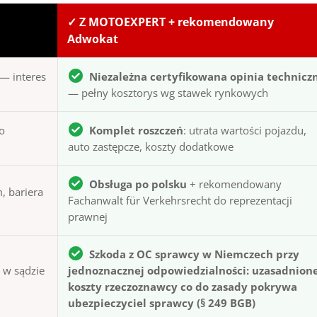
✓ Z MOTOEXPERT + rekomendowany
Adwokat
— interes
Niezależna certyfikowana opinia technicz
— pełny kosztorys wg stawek rynkowych
to
Komplet roszczeń
: utrata wartości pojazdu,
auto zastępcze, koszty dodatkowe
Obsługa po polsku
+ rekomendowany
, bariera
Fachanwalt für Verkehrsrecht do reprezentacji
prawnej
Szkoda z OC sprawcy w Niemczech przy
ą w sądzie
jednoznacznej odpowiedzialności: uzasadnion
koszty rzeczoznawcy co do zasady pokrywa
ubezpieczyciel sprawcy (§ 249 BGB)