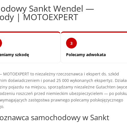
hodowy Sankt Wendel —
zkody | MOTOEXPERT
3
eniamy szkodę
Polecamy adwokata
 MOTOEXPERT to niezależny rzeczoznawca i ekspert ds. szkód
nim doświadczeniem i ponad 25 000 wykonanych ekspertyz. Dział
dziny pojazdu na miejscu, sporządzamy niezależne Gutachten (wyc
dzeniu roszczeń przed niemieckim ubezpieczycielem — po polsku
h wymagających zastępstwa prawnego polecamy polskojęzycznego
go.
czoznawca samochodowy w Sankt