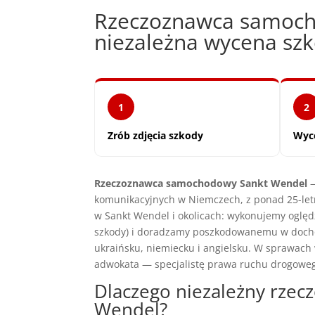
Rzeczoznawca samoc
niezależna wycena s
1
2
Zrób zdjęcia szkody
Wyc
Rzeczoznawca samochodowy Sankt Wendel
—
komunikacyjnych w Niemczech, z ponad 25-let
w Sankt Wendel i okolicach: wykonujemy oglę
szkody) i doradzamy poszkodowanemu w docho
ukraińsku, niemiecku i angielsku. W sprawac
adwokata — specjalistę prawa ruchu drogowe
Dlaczego niezależny rze
Wendel?