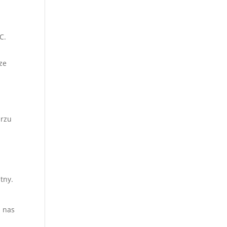
C.
ze
arzu
tny.
z nas