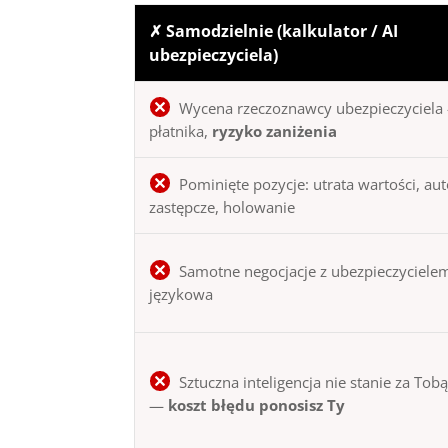
✗ Samodzielnie (kalkulator / AI
ubezpieczyciela)
Wycena rzeczoznawcy ubezpieczyciela 
płatnika,
ryzyko zaniżenia
Pominięte pozycje: utrata wartości, au
zastępcze, holowanie
Samotne negocjacje z ubezpieczycielem
językowa
Sztuczna inteligencja nie stanie za Tob
—
koszt błędu ponosisz Ty