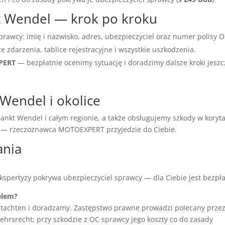
kt Wendel — krok po kroku
prawcy: imię i nazwisko, adres, ubezpieczyciel oraz numer polisy O
ce zdarzenia, tablice rejestracyjne i wszystkie uszkodzenia.
XPERT
— bezpłatnie ocenimy sytuację i doradzimy dalsze kroki jeszc
Wendel i okolice
nkt Wendel i całym regionie, a także obsługujemy szkody w koryt
ć — rzeczoznawca MOTOEXPERT przyjedzie do Ciebie.
ania
ekspertyzy pokrywa ubezpieczyciel sprawcy — dla Ciebie jest bezpła
elem?
tachten i doradzamy. Zastępstwo prawne prowadzi polecany prze
hrsrecht; przy szkodzie z OC sprawcy jego koszty co do zasady