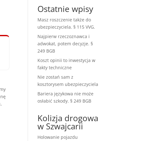
Ostatnie wpisy
Masz roszczenie także do
ubezpieczyciela. § 115 VVG.
Najpierw rzeczoznawca i
adwokat, potem decyzje. §
249 BGB
Koszt opinii to inwestycja w
fakty techniczne
Nie zostań sam z
kosztorysem ubezpieczyciela
amy
Bariera językowa nie może
enę
osłabić szkody. § 249 BGB
,
Kolizja drogowa
w Szwajcarii
Holowanie pojazdu