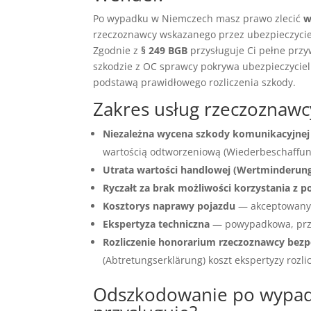
Po wypadku w Niemczech masz prawo zlecić
w
rzeczoznawcy wskazanego przez ubezpieczyciel
Zgodnie z
§ 249 BGB
przysługuje Ci pełne przy
szkodzie z OC sprawcy pokrywa ubezpieczyciel
podstawą prawidłowego rozliczenia szkody.
Zakres usług rzeczozna
Niezależna wycena szkody komunikacyjnej
wartością odtworzeniową (Wiederbeschaffungs
Utrata wartości handlowej (Wertminderun
Ryczałt za brak możliwości korzystania z p
Kosztorys naprawy pojazdu
— akceptowany 
Ekspertyza techniczna
— powypadkowa, prz
Rozliczenie honorarium rzeczoznawcy bezp
(Abtretungserklärung) koszt ekspertyzy rozli
Odszkodowanie po wypad