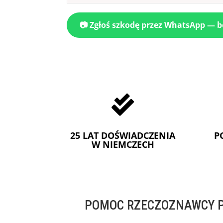
📷 Zgłoś szkodę przez WhatsApp — 

25 LAT DOŚWIADCZENIA
P
W NIEMCZECH
POMOC RZECZOZNAWCY P