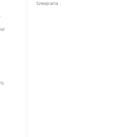
Szwajcaria
.
est
n).