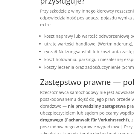
przysługuje?
Przy szkodzie z winy innego kierowcy roszczen
odpowiedzialność posiadacza pojazdu wynika
m.in.:
koszt naprawy lub wartość odtworzeniową poj
utratę wartości handlowej (Wertminderung),
ryczałt Nutzungsausfall lub koszt auta zastę
koszt holowania, parkingu i niezależnej eksp
koszty leczenia oraz zadośćuczynienie (Schm
Zastępstwo prawne — po
Rzeczoznawca samochodowy nie jest adwokatem
poszkodowanemu dojść do jego praw przede ws
doradztwo —
nie prowadzimy zastępstwa pr
ubezpieczycielem lub sądem polecamy współp
drogowego (Fachanwalt für Verkehrsrecht)
, 
poszkodowanego w sprawie wypadkowej. Przy s
adwokata stanowią koszty dochodzenia roszczeń