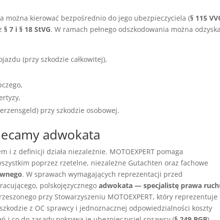
ia można kierować bezpośrednio do jego ubezpieczyciela (
§ 115 VV
 z
§ 7 i § 18 StVG
. W ramach pełnego odszkodowania można odzysk
azdu (przy szkodzie całkowitej),
pczego,
ertyzy,
erzensgeld) przy szkodzie osobowej.
lecamy adwokata
 i z definicji działa niezależnie. MOTOEXPERT pomaga
zystkim poprzez rzetelne, niezależne Gutachten oraz fachowe
awnego
. W sprawach wymagających reprezentacji przed
racującego, polskojęzycznego
adwokata — specjalistę prawa ruch
zrzeszonego przy Stowarzyszeniu MOTOEXPERT, który reprezentuje
zkodzie z OC sprawcy i jednoznacznej odpowiedzialności koszty
 i co do zasady pokrywa je ubezpieczyciel sprawcy (
§ 249 BGB
).