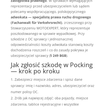
zastępstwa prawnego
. W sprawach wymagających
reprezentacji przed ubezpieczycielem lub sądem
polecamy współpracującego, polskojęzycznego
adwokata — specjalistę prawa ruchu drogowego
(Fachanwalt für Verkehrsrecht)
, zrzeszonego przy
Stowarzyszeniu MOTOEXPERT, który reprezentuje
poszkodowanego w sprawie wypadkowej. Przy
szkodzie z OC sprawcy i jednoznacznej
odpowiedzialności koszty adwokata stanowią koszty
dochodzenia roszczeń i co do zasady pokrywa je
ubezpieczyciel sprawcy (
§ 249 BGB
).
Jak zgłosić szkodę w Pocking
— krok po kroku
Zabezpiecz miejsce zdarzenia i spisz dane
sprawcy: imię i nazwisko, adres, ubezpieczyciel oraz
numer polisy OC.
Zrób jak najwięcej zdjęć: oba pojazdy, miejsce
zdarzenia, tablice rejestracyjne i wszystkie