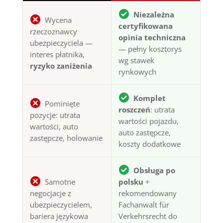
Niezależna
Wycena
certyfikowana
rzeczoznawcy
opinia techniczna
ubezpieczyciela —
— pełny kosztorys
interes płatnika,
wg stawek
ryzyko zaniżenia
rynkowych
Komplet
Pominięte
roszczeń
: utrata
pozycje: utrata
wartości pojazdu,
wartości, auto
auto zastępcze,
zastępcze, holowanie
koszty dodatkowe
Obsługa po
Samotne
polsku
+
negocjacje z
rekomendowany
ubezpieczycielem,
Fachanwalt für
bariera językowa
Verkehrsrecht do