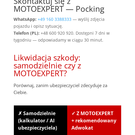
Skontaktuj się z
MOTOEXPERT — Pocking
WhatsApp:
+49 160 3388333
— wyślij zdjęcia
pojazdu i opisz sytuację.
Telefon (PL):
+48 600 920 920. Dostępni 7 dni w
tygodniu — odpowiadamy w ciągu 30 minut.
Likwidacja szkody:
samodzielnie czy z
MOTOEXPERT?
Porównaj, zanim ubezpieczyciel zdecyduje za
Ciebie.
✗ Samodzielnie
✓ Z MOTOEXPERT
(kalkulator / AI
+ rekomendowany
ubezpieczyciela)
Adwokat