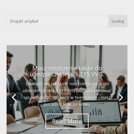
Masz roszczenie także do
ubezpieczyciela. § 115 VVG.
Dowiedz się jak Masz roszczenie także do
ubezpieczyciela § 115 VVG pozwala kierować
sprawę do OC sprawcy w Niemczech – nasz
poradnik krok po kroku
Read More