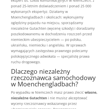
ekspert ds. szkód komunikacyjnych w Niemczech, z
ponad 25-letnim doświadczeniem i ponad 25 000
wykonanych ekspertyz. Działamy w
Moenchengladbach i okolicach: wykonujemy
oględziny pojazdu na miejscu, sporządzamy
niezależne Gutachten (wycenę szkody) i doradzamy
poszkodowanemu w dochodzeniu roszczeń przed
niemieckim ubezpieczycielem — po polsku,
ukraińsku, niemiecku i angielsku. W sprawach
wymagających zastępstwa prawnego polecamy
polskojęzycznego adwokata — specjalistę prawa
ruchu drogowego.
Dlaczego niezależny
rzeczoznawca samochodowy
w Moenchengladbach?
Po wypadku w Niemczech masz prawo zlecić
własne,
niezależne Gutachten
i nie musisz akceptować
wyceny rzeczoznawcy wskazanego przez