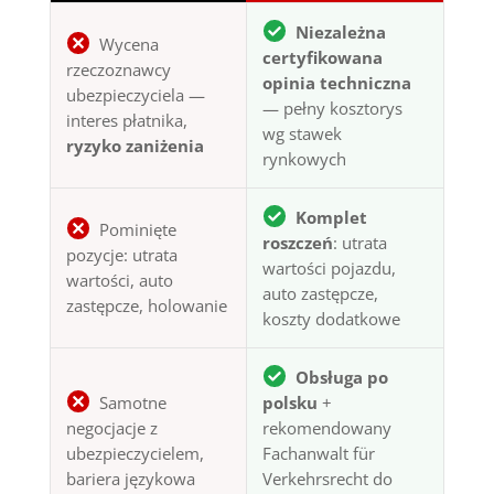
Niezależna
Wycena
certyfikowana
rzeczoznawcy
opinia techniczna
ubezpieczyciela —
— pełny kosztorys
interes płatnika,
wg stawek
ryzyko zaniżenia
rynkowych
Komplet
Pominięte
roszczeń
: utrata
pozycje: utrata
wartości pojazdu,
wartości, auto
auto zastępcze,
zastępcze, holowanie
koszty dodatkowe
Obsługa po
Samotne
polsku
+
negocjacje z
rekomendowany
ubezpieczycielem,
Fachanwalt für
bariera językowa
Verkehrsrecht do