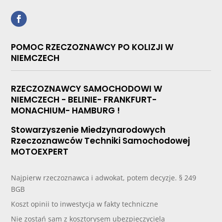
POMOC RZECZOZNAWCY PO KOLIZJI W
NIEMCZECH
RZECZOZNAWCY SAMOCHODOWI W
NIEMCZECH - BELINIE- FRANKFURT-
MONACHIUM- HAMBURG !
Stowarzyszenie Miedzynarodowych
Rzeczoznawców Techniki Samochodowej
MOTOEXPERT
Najpierw rzeczoznawca i adwokat, potem decyzje. § 249
BGB
Koszt opinii to inwestycja w fakty techniczne
Nie zostań sam z kosztorysem ubezpieczyciela