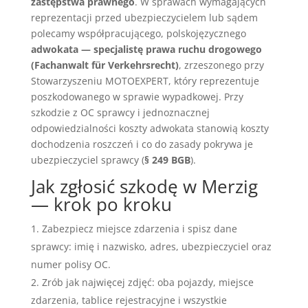
zastępstwa prawnego
. W sprawach wymagających
reprezentacji przed ubezpieczycielem lub sądem
polecamy współpracującego, polskojęzycznego
adwokata — specjalistę prawa ruchu drogowego
(Fachanwalt für Verkehrsrecht)
, zrzeszonego przy
Stowarzyszeniu MOTOEXPERT, który reprezentuje
poszkodowanego w sprawie wypadkowej. Przy
szkodzie z OC sprawcy i jednoznacznej
odpowiedzialności koszty adwokata stanowią koszty
dochodzenia roszczeń i co do zasady pokrywa je
ubezpieczyciel sprawcy (
§ 249 BGB
).
Jak zgłosić szkodę w Merzig
— krok po kroku
Zabezpiecz miejsce zdarzenia i spisz dane
sprawcy: imię i nazwisko, adres, ubezpieczyciel oraz
numer polisy OC.
Zrób jak najwięcej zdjęć: oba pojazdy, miejsce
zdarzenia, tablice rejestracyjne i wszystkie