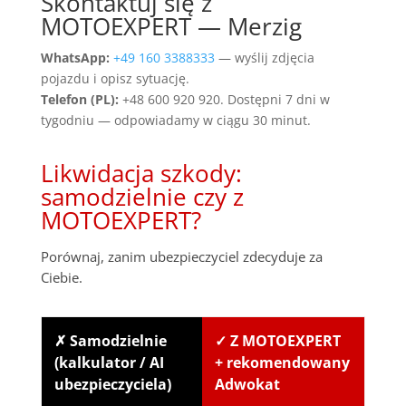
Skontaktuj się z
MOTOEXPERT — Merzig
WhatsApp:
+49 160 3388333
— wyślij zdjęcia
pojazdu i opisz sytuację.
Telefon (PL):
+48 600 920 920. Dostępni 7 dni w
tygodniu — odpowiadamy w ciągu 30 minut.
Likwidacja szkody:
samodzielnie czy z
MOTOEXPERT?
Porównaj, zanim ubezpieczyciel zdecyduje za
Ciebie.
✗ Samodzielnie
✓ Z MOTOEXPERT
(kalkulator / AI
+ rekomendowany
ubezpieczyciela)
Adwokat