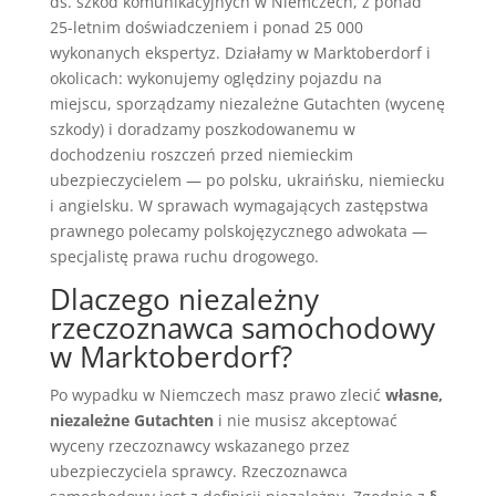
ds. szkód komunikacyjnych w Niemczech, z ponad
25-letnim doświadczeniem i ponad 25 000
wykonanych ekspertyz. Działamy w Marktoberdorf i
okolicach: wykonujemy oględziny pojazdu na
miejscu, sporządzamy niezależne Gutachten (wycenę
szkody) i doradzamy poszkodowanemu w
dochodzeniu roszczeń przed niemieckim
ubezpieczycielem — po polsku, ukraińsku, niemiecku
i angielsku. W sprawach wymagających zastępstwa
prawnego polecamy polskojęzycznego adwokata —
specjalistę prawa ruchu drogowego.
Dlaczego niezależny
rzeczoznawca samochodowy
w Marktoberdorf?
Po wypadku w Niemczech masz prawo zlecić
własne,
niezależne Gutachten
i nie musisz akceptować
wyceny rzeczoznawcy wskazanego przez
ubezpieczyciela sprawcy. Rzeczoznawca