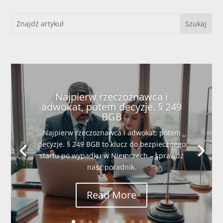
Najpierw rzeczoznawca i
adwokat, potem decyzje. § 249
BGB
Najpierw rzeczoznawca i adwokat, potem
decyzje. § 249 BGB to klucz do bezpiecznego
startu po wypadku w Niemczech – sprawdź
nasz poradnik.
Read More