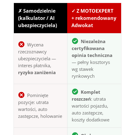
✗ Samodzielnie
✓ Z MOTOEXPERT
(kalkulator / AI
+ rekomendowany
ubezpieczyciela)
Adwokat
Niezależna
Wycena
certyfikowana
rzeczoznawcy
opinia techniczna
ubezpieczyciela —
— pełny kosztorys
interes płatnika,
wg stawek
ryzyko zaniżenia
rynkowych
Komplet
Pominięte
roszczeń
: utrata
pozycje: utrata
wartości pojazdu,
wartości, auto
auto zastępcze,
zastępcze, holowanie
koszty dodatkowe