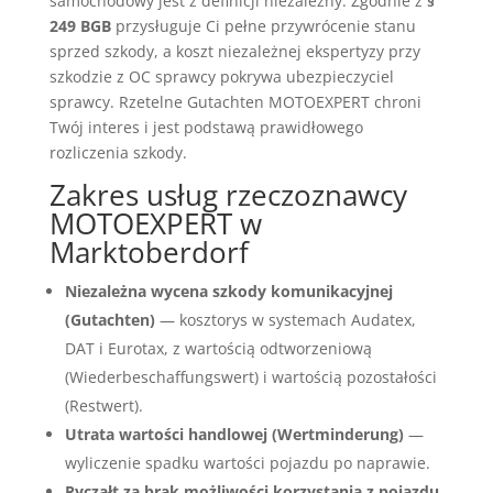
samochodowy jest z definicji niezależny. Zgodnie z
§
249 BGB
przysługuje Ci pełne przywrócenie stanu
sprzed szkody, a koszt niezależnej ekspertyzy przy
szkodzie z OC sprawcy pokrywa ubezpieczyciel
sprawcy. Rzetelne Gutachten MOTOEXPERT chroni
Twój interes i jest podstawą prawidłowego
rozliczenia szkody.
Zakres usług rzeczoznawcy
MOTOEXPERT w
Marktoberdorf
Niezależna wycena szkody komunikacyjnej
(Gutachten)
— kosztorys w systemach Audatex,
DAT i Eurotax, z wartością odtworzeniową
(Wiederbeschaffungswert) i wartością pozostałości
(Restwert).
Utrata wartości handlowej (Wertminderung)
—
wyliczenie spadku wartości pojazdu po naprawie.
Ryczałt za brak możliwości korzystania z pojazdu