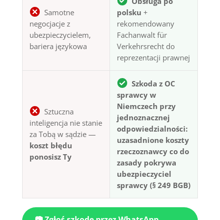
Obsługa po
Samotne
polsku
+
negocjacje z
rekomendowany
ubezpieczycielem,
Fachanwalt für
bariera językowa
Verkehrsrecht do
reprezentacji prawnej
Szkoda z OC
sprawcy w
Niemczech przy
Sztuczna
jednoznacznej
inteligencja nie stanie
odpowiedzialności:
za Tobą w sądzie —
uzasadnione koszty
koszt błędu
rzeczoznawcy co do
ponosisz Ty
zasady pokrywa
ubezpieczyciel
sprawcy (§ 249 BGB)
📷 Zgłoś szkodę przez WhatsApp —