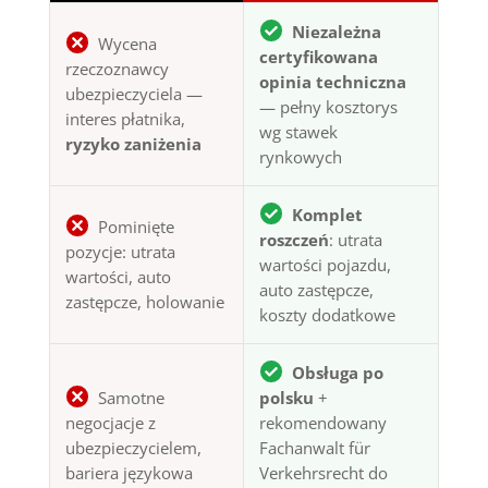
Niezależna
Wycena
certyfikowana
rzeczoznawcy
opinia techniczna
ubezpieczyciela —
— pełny kosztorys
interes płatnika,
wg stawek
ryzyko zaniżenia
rynkowych
Komplet
Pominięte
roszczeń
: utrata
pozycje: utrata
wartości pojazdu,
wartości, auto
auto zastępcze,
zastępcze, holowanie
koszty dodatkowe
Obsługa po
Samotne
polsku
+
negocjacje z
rekomendowany
ubezpieczycielem,
Fachanwalt für
bariera językowa
Verkehrsrecht do