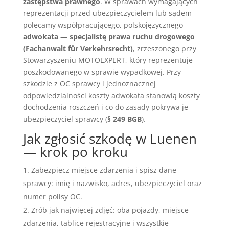
zastępstwa prawnego
. W sprawach wymagających
reprezentacji przed ubezpieczycielem lub sądem
polecamy współpracującego, polskojęzycznego
adwokata — specjalistę prawa ruchu drogowego
(Fachanwalt für Verkehrsrecht)
, zrzeszonego przy
Stowarzyszeniu MOTOEXPERT, który reprezentuje
poszkodowanego w sprawie wypadkowej. Przy
szkodzie z OC sprawcy i jednoznacznej
odpowiedzialności koszty adwokata stanowią koszty
dochodzenia roszczeń i co do zasady pokrywa je
ubezpieczyciel sprawcy (
§ 249 BGB
).
Jak zgłosić szkodę w Luenen
— krok po kroku
Zabezpiecz miejsce zdarzenia i spisz dane
sprawcy: imię i nazwisko, adres, ubezpieczyciel oraz
numer polisy OC.
Zrób jak najwięcej zdjęć: oba pojazdy, miejsce
zdarzenia, tablice rejestracyjne i wszystkie