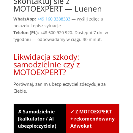
Skontaktuj się z
MOTOEXPERT — Luenen
WhatsApp:
+49 160 3388333
— wyślij zdjęcia
pojazdu i opisz sytuację.
Telefon (PL):
+48 600 920 920. Dostępni 7 dni w
tygodniu — odpowiadamy w ciągu 30 minut.
Likwidacja szkody:
samodzielnie czy z
MOTOEXPERT?
Porównaj, zanim ubezpieczyciel zdecyduje za
Ciebie.
✗ Samodzielnie
✓ Z MOTOEXPERT
(kalkulator / AI
+ rekomendowany
ubezpieczyciela)
Adwokat