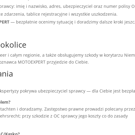
prawcy: imię i nazwisko, adres, ubezpieczyciel oraz numer polisy O
ce zdarzenia, tablice rejestracyjne i wszystkie uszkodzenia.
XPERT
— bezpłatnie ocenimy sytuację i doradzimy dalsze kroki jeszc
 okolice
er i całym regionie, a także obsługujemy szkody w korytarzu Nie
czoznawca MOTOEXPERT przyjedzie do Ciebie.
ania
ekspertyzy pokrywa ubezpieczyciel sprawcy — dla Ciebie jest bezpła
elem?
tachten i doradzamy. Zastępstwo prawne prowadzi polecany prze
hrsrecht; przy szkodzie z OC sprawcy jego koszty co do zasady
AC/Kasko?