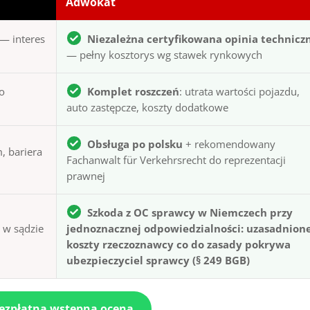
Adwokat
— interes
Niezależna certyfikowana opinia technicz
— pełny kosztorys wg stawek rynkowych
to
Komplet roszczeń
: utrata wartości pojazdu,
auto zastępcze, koszty dodatkowe
Obsługa po polsku
+ rekomendowany
, bariera
Fachanwalt für Verkehrsrecht do reprezentacji
prawnej
Szkoda z OC sprawcy w Niemczech przy
ą w sądzie
jednoznacznej odpowiedzialności: uzasadnion
koszty rzeczoznawcy co do zasady pokrywa
ubezpieczyciel sprawcy (§ 249 BGB)
bezpłatna wstępna ocena