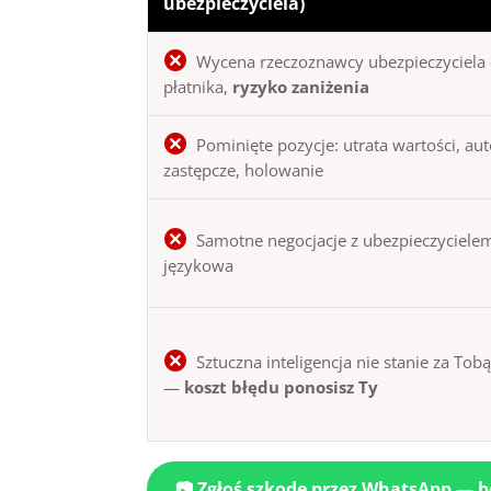
ubezpieczyciela)
Wycena rzeczoznawcy ubezpieczyciela 
płatnika,
ryzyko zaniżenia
Pominięte pozycje: utrata wartości, au
zastępcze, holowanie
Samotne negocjacje z ubezpieczycielem
językowa
Sztuczna inteligencja nie stanie za Tob
—
koszt błędu ponosisz Ty
📷 Zgłoś szkodę przez WhatsApp — 