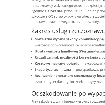
Po wypadku w Niemczech masz prawo zlecić
w
rzeczoznawcy wskazanego przez ubezpieczyciel
Zgodnie z
§ 249 BGB
przysługuje Ci pełne przy
szkodzie z OC sprawcy pokrywa ubezpieczyciel
podstawą prawidłowego rozliczenia szkody.
Zakres usług rzeczozna
Niezależna wycena szkody komunikacyjnej
wartością odtworzeniową (Wiederbeschaffungs
Utrata wartości handlowej (Wertminderun
Ryczałt za brak możliwości korzystania z p
Kosztorys naprawy pojazdu
— akceptowany 
Ekspertyza techniczna
— powypadkowa, prz
Rozliczenie honorarium rzeczoznawcy bezp
(Abtretungserklärung) koszt ekspertyzy rozli
Odszkodowanie po wypadk
Przy szkodzie z winy innego kierowcy roszczen