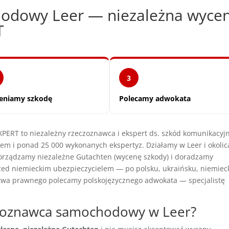
odowy Leer — niezależna wyce
T
3
eniamy szkodę
Polecamy adwokata
RT to niezależny rzeczoznawca i ekspert ds. szkód komunikacyj
m i ponad 25 000 wykonanych ekspertyz. Działamy w Leer i okolic
orządzamy niezależne Gutachten (wycenę szkody) i doradzamy
d niemieckim ubezpieczycielem — po polsku, ukraińsku, niemieck
twa prawnego polecamy polskojęzycznego adwokata — specjalistę
czoznawca samochodowy w Leer?