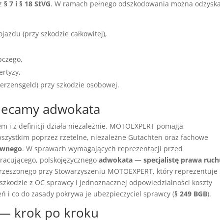
 z
§ 7 i § 18 StVG
. W ramach pełnego odszkodowania można odzysk
azdu (przy szkodzie całkowitej),
pczego,
ertyzy,
erzensgeld) przy szkodzie osobowej.
lecamy adwokata
 i z definicji działa niezależnie. MOTOEXPERT pomaga
zystkim poprzez rzetelne, niezależne Gutachten oraz fachowe
awnego
. W sprawach wymagających reprezentacji przed
racującego, polskojęzycznego
adwokata — specjalistę prawa ruch
zrzeszonego przy Stowarzyszeniu MOTOEXPERT, który reprezentuje
zkodzie z OC sprawcy i jednoznacznej odpowiedzialności koszty
 i co do zasady pokrywa je ubezpieczyciel sprawcy (
§ 249 BGB
).
r — krok po kroku