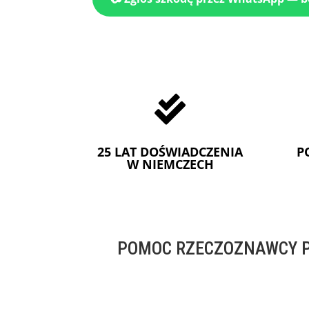

25 LAT DOŚWIADCZENIA
P
W NIEMCZECH
POMOC RZECZOZNAWCY P