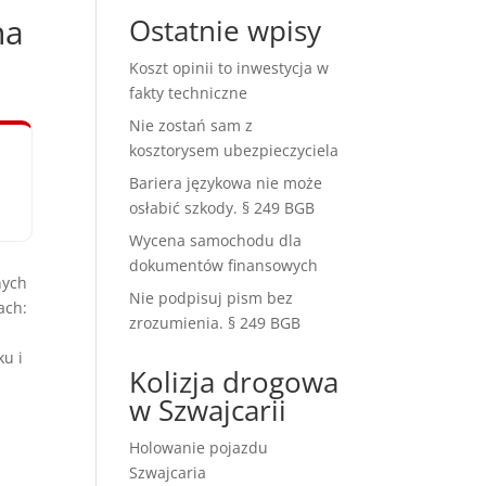
na
Ostatnie wpisy
Koszt opinii to inwestycja w
fakty techniczne
Nie zostań sam z
kosztorysem ubezpieczyciela
Bariera językowa nie może
osłabić szkody. § 249 BGB
Wycena samochodu dla
dokumentów finansowych
nych
Nie podpisuj pism bez
ach:
zrozumienia. § 249 BGB
u i
Kolizja drogowa
w Szwajcarii
Holowanie pojazdu
Szwajcaria