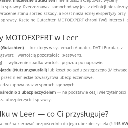
łasne, niezależne Gutachten
i nie musisz akceptować wyceny
a sprawcy. Rzeczoznawca samochodowy jest z definicji niezależny
wrócenie stanu sprzed szkody, a koszt niezależnej ekspertyzy przy
 sprawcy. Rzetelne Gutachten MOTOEXPERT chroni Twój interes i j
wcy MOTOEXPERT w Leer
 (Gutachten)
— kosztorys w systemach Audatex, DAT i Eurotax, z
wert) i wartością pozostałości (Restwert).
g)
— wyliczenie spadku wartości pojazdu po naprawie.
ojazdu (Nutzungsausfall)
lub koszt pojazdu zastępczego (Mietwage
przez niemieckie towarzystwa ubezpieczeniowe.
edzakupowa oraz w sporach sądowych.
ośrednio z ubezpieczycielem
— na podstawie cesji wierzytelności
cza ubezpieczyciel sprawcy.
u w Leer — co Ci przysługuje?
ia można kierować bezpośrednio do jego ubezpieczyciela (
§ 115 VV