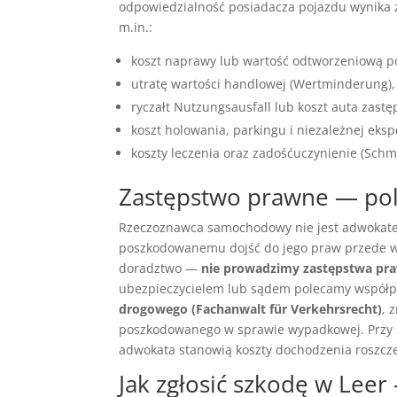
odpowiedzialność posiadacza pojazdu wynika
m.in.:
koszt naprawy lub wartość odtworzeniową poj
utratę wartości handlowej (Wertminderung),
ryczałt Nutzungsausfall lub koszt auta zastę
koszt holowania, parkingu i niezależnej eksp
koszty leczenia oraz zadośćuczynienie (Schm
Zastępstwo prawne — po
Rzeczoznawca samochodowy nie jest adwokatem
poszkodowanemu dojść do jego praw przede ws
doradztwo —
nie prowadzimy zastępstwa pr
ubezpieczycielem lub sądem polecamy współp
drogowego (Fachanwalt für Verkehrsrecht)
, 
poszkodowanego w sprawie wypadkowej. Przy s
adwokata stanowią koszty dochodzenia roszczeń
Jak zgłosić szkodę w Lee