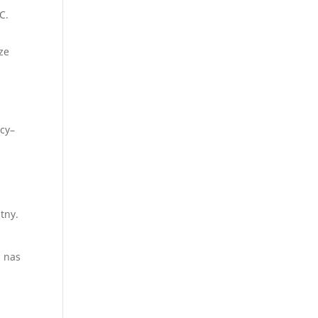
C.
ze
mcy–
tny.
z nas