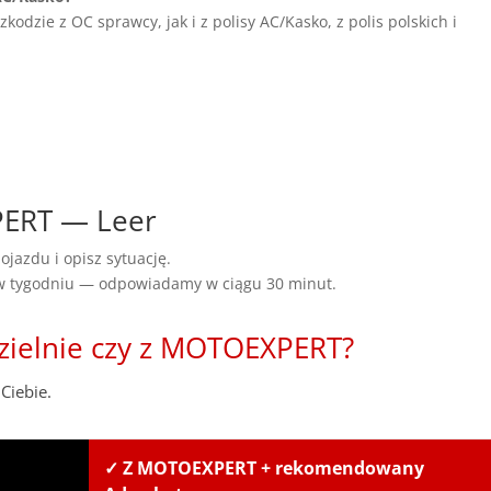
dzie z OC sprawcy, jak i z polisy AC/Kasko, z polis polskich i
PERT — Leer
ojazdu i opisz sytuację.
 w tygodniu — odpowiadamy w ciągu 30 minut.
zielnie czy z MOTOEXPERT?
Ciebie.
✓ Z MOTOEXPERT + rekomendowany