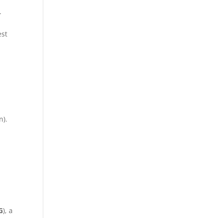
.
est
n).
G
), a