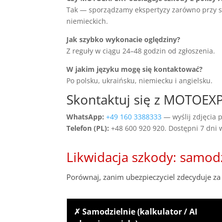
Tak — sporządzamy ekspertyzy zarówno przy szko
niemieckich.
Jak szybko wykonacie oględziny?
Z reguły w ciągu 24–48 godzin od zgłoszenia.
W jakim języku mogę się kontaktować?
Po polsku, ukraińsku, niemiecku i angielsku.
Skontaktuj się z MOTOEX
WhatsApp:
+49 160 3388333
— wyślij zdjęcia p
Telefon (PL):
+48 600 920 920. Dostępni 7 dni
Likwidacja szkody: samod
Porównaj, zanim ubezpieczyciel zdecyduje za 
✗ Samodzielnie (kalkulator / AI