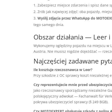
Zabezpiecz miejsce zdarzenia i spisz dane s
Zrób jak najwięcej zdjęć: oba pojazdy, miejs
Wyślij zdjęcia przez WhatsApp do MOTOE
tego samego dnia.
Obszar działania — Leer i
Wykonujemy oględziny pojazdu na miejscu w Le
Austria. Nie musisz nigdzie dojeżdżać — rze
Najczęściej zadawane pyt
Ile kosztuje rzeczoznawca w Leer?
Przy szkodzie z OC sprawcy koszt niezależnej 
Czy reprezentujecie mnie przed ubezpieczyci
Jako rzeczoznawcy sporządzamy niezależne Gu
polskojęzyczny adwokat — Fachanwalt für Verke
pokrywa ubezpieczyciel sprawcy (§ 249 BGB).
Czy MOTOEXPERT obsługuje szkody z polisy 