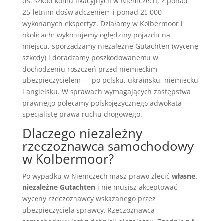
ds. szkód komunikacyjnych w Niemczech, z ponad
25-letnim doświadczeniem i ponad 25 000
wykonanych ekspertyz. Działamy w Kolbermoor i
okolicach: wykonujemy oględziny pojazdu na
miejscu, sporządzamy niezależne Gutachten (wycenę
szkody) i doradzamy poszkodowanemu w
dochodzeniu roszczeń przed niemieckim
ubezpieczycielem — po polsku, ukraińsku, niemiecku
i angielsku. W sprawach wymagających zastępstwa
prawnego polecamy polskojęzycznego adwokata —
specjalistę prawa ruchu drogowego.
Dlaczego niezależny
rzeczoznawca samochodowy
w Kolbermoor?
Po wypadku w Niemczech masz prawo zlecić
własne,
niezależne Gutachten
i nie musisz akceptować
wyceny rzeczoznawcy wskazanego przez
ubezpieczyciela sprawcy. Rzeczoznawca