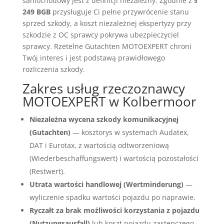
samochodowy jest z definicji niezależny. Zgodnie z
§
249 BGB
przysługuje Ci pełne przywrócenie stanu
sprzed szkody, a koszt niezależnej ekspertyzy przy
szkodzie z OC sprawcy pokrywa ubezpieczyciel
sprawcy. Rzetelne Gutachten MOTOEXPERT chroni
Twój interes i jest podstawą prawidłowego
rozliczenia szkody.
Zakres usług rzeczoznawcy
MOTOEXPERT w Kolbermoor
Niezależna wycena szkody komunikacyjnej
(Gutachten)
— kosztorys w systemach Audatex,
DAT i Eurotax, z wartością odtworzeniową
(Wiederbeschaffungswert) i wartością pozostałości
(Restwert).
Utrata wartości handlowej (Wertminderung)
—
wyliczenie spadku wartości pojazdu po naprawie.
Ryczałt za brak możliwości korzystania z pojazdu
(Nutzungsausfall)
lub koszt pojazdu zastępczego