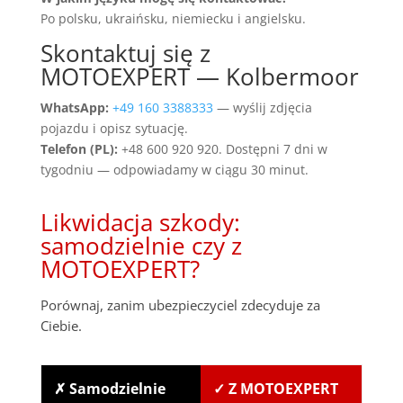
Po polsku, ukraińsku, niemiecku i angielsku.
Skontaktuj się z
MOTOEXPERT — Kolbermoor
WhatsApp:
+49 160 3388333
— wyślij zdjęcia
pojazdu i opisz sytuację.
Telefon (PL):
+48 600 920 920. Dostępni 7 dni w
tygodniu — odpowiadamy w ciągu 30 minut.
Likwidacja szkody:
samodzielnie czy z
MOTOEXPERT?
Porównaj, zanim ubezpieczyciel zdecyduje za
Ciebie.
✗ Samodzielnie
✓ Z MOTOEXPERT