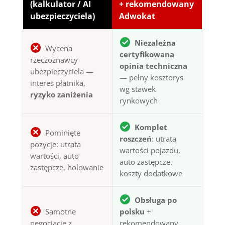
(kalkulator / AI
+ rekomendowany
ubezpieczyciela)
Adwokat
Niezależna
Wycena
certyfikowana
rzeczoznawcy
opinia techniczna
ubezpieczyciela —
— pełny kosztorys
interes płatnika,
wg stawek
ryzyko zaniżenia
rynkowych
Komplet
Pominięte
roszczeń
: utrata
pozycje: utrata
wartości pojazdu,
wartości, auto
auto zastępcze,
zastępcze, holowanie
koszty dodatkowe
Obsługa po
Samotne
polsku
+
negocjacje z
rekomendowany