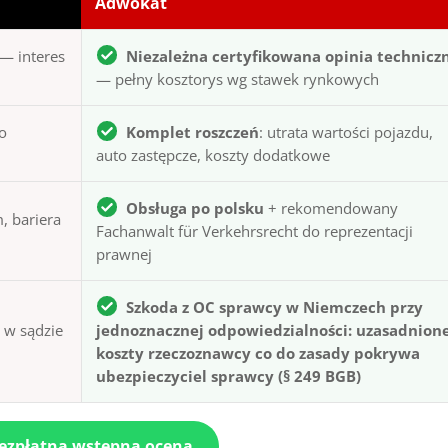
Adwokat
— interes
Niezależna certyfikowana opinia technicz
— pełny kosztorys wg stawek rynkowych
to
Komplet roszczeń
: utrata wartości pojazdu,
auto zastępcze, koszty dodatkowe
Obsługa po polsku
+ rekomendowany
, bariera
Fachanwalt für Verkehrsrecht do reprezentacji
prawnej
Szkoda z OC sprawcy w Niemczech przy
ą w sądzie
jednoznacznej odpowiedzialności: uzasadnion
koszty rzeczoznawcy co do zasady pokrywa
ubezpieczyciel sprawcy (§ 249 BGB)
bezpłatna wstępna ocena