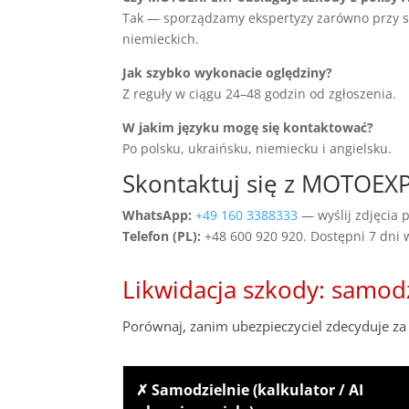
Tak — sporządzamy ekspertyzy zarówno przy szko
niemieckich.
Jak szybko wykonacie oględziny?
Z reguły w ciągu 24–48 godzin od zgłoszenia.
W jakim języku mogę się kontaktować?
Po polsku, ukraińsku, niemiecku i angielsku.
Skontaktuj się z MOTOEX
WhatsApp:
+49 160 3388333
— wyślij zdjęcia p
Telefon (PL):
+48 600 920 920. Dostępni 7 dni
Likwidacja szkody: samod
Porównaj, zanim ubezpieczyciel zdecyduje za 
✗ Samodzielnie (kalkulator / AI