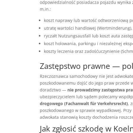
odpowiedzialność posiadacza pojazdu wynika
m.in.:
koszt naprawy lub wartość odtworzeniową poj
utratę wartości handlowej (Wertminderung),
ryczałt Nutzungsausfall lub koszt auta zastę
koszt holowania, parkingu i niezależnej eksp
koszty leczenia oraz zadośćuczynienie (Schm
Zastępstwo prawne — po
Rzeczoznawca samochodowy nie jest adwokatem
poszkodowanemu dojść do jego praw przede ws
doradztwo —
nie prowadzimy zastępstwa pr
ubezpieczycielem lub sądem polecamy współp
drogowego (Fachanwalt für Verkehrsrecht)
, 
poszkodowanego w sprawie wypadkowej. Przy s
adwokata stanowią koszty dochodzenia roszczeń
Jak zgłosić szkodę w Koe