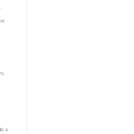
.
est
n).
G
), a