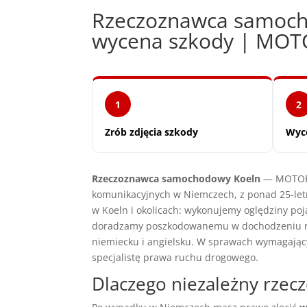
Rzeczoznawca samoch
wycena szkody | MO
1
2
Zrób zdjęcia szkody
Wyc
Rzeczoznawca samochodowy Koeln
— MOTOEXP
komunikacyjnych w Niemczech, z ponad 25-let
w Koeln i okolicach: wykonujemy oględziny po
doradzamy poszkodowanemu w dochodzeniu ros
niemiecku i angielsku. W sprawach wymagają
specjalistę prawa ruchu drogowego.
Dlaczego niezależny rze