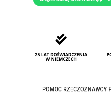

25 LAT DOŚWIADCZENIA
P
W NIEMCZECH
POMOC RZECZOZNAWCY P