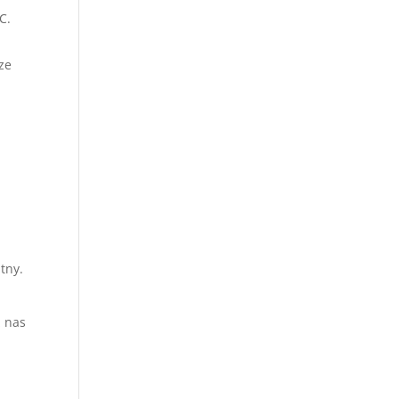
C.
ze
tny.
z nas