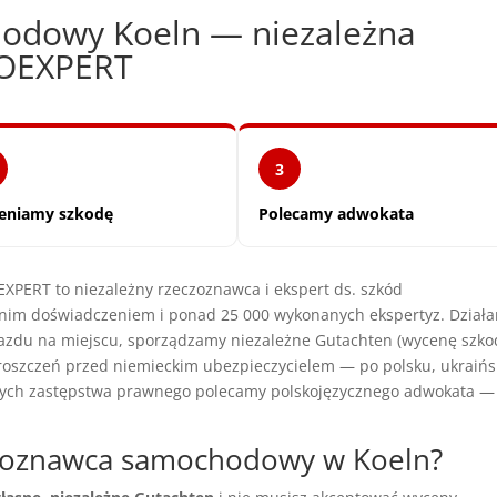
odowy Koeln — niezależna
TOEXPERT
3
eniamy szkodę
Polecamy adwokata
ERT to niezależny rzeczoznawca i ekspert ds. szkód
nim doświadczeniem i ponad 25 000 wykonanych ekspertyz. Dział
jazdu na miejscu, sporządzamy niezależne Gutachten (wycenę szkod
zczeń przed niemieckim ubezpieczycielem — po polsku, ukraińs
cych zastępstwa prawnego polecamy polskojęzycznego adwokata —
czoznawca samochodowy w Koeln?