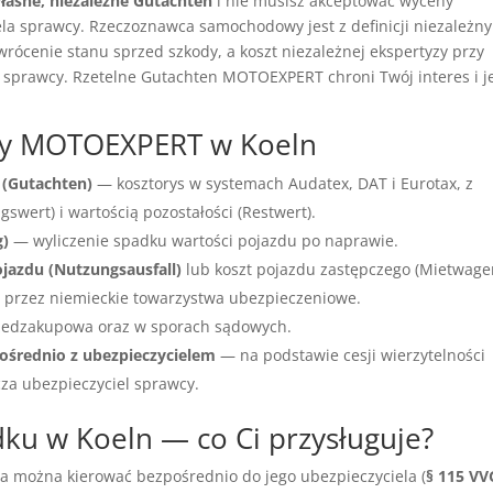
łasne, niezależne Gutachten
i nie musisz akceptować wyceny
a sprawcy. Rzeczoznawca samochodowy jest z definicji niezależny
wrócenie stanu sprzed szkody, a koszt niezależnej ekspertyzy przy
 sprawcy. Rzetelne Gutachten MOTOEXPERT chroni Twój interes i j
wcy MOTOEXPERT w Koeln
 (Gutachten)
— kosztorys w systemach Audatex, DAT i Eurotax, z
wert) i wartością pozostałości (Restwert).
g)
— wyliczenie spadku wartości pojazdu po naprawie.
ojazdu (Nutzungsausfall)
lub koszt pojazdu zastępczego (Mietwage
przez niemieckie towarzystwa ubezpieczeniowe.
edzakupowa oraz w sporach sądowych.
ośrednio z ubezpieczycielem
— na podstawie cesji wierzytelności
cza ubezpieczyciel sprawcy.
u w Koeln — co Ci przysługuje?
ia można kierować bezpośrednio do jego ubezpieczyciela (
§ 115 VV