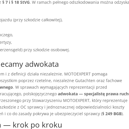
 z
§ 7 i § 18 StVG
. W ramach pełnego odszkodowania można odzysk
azdu (przy szkodzie całkowitej),
pczego,
ertyzy,
erzensgeld) przy szkodzie osobowej.
lecamy adwokata
 i z definicji działa niezależnie. MOTOEXPERT pomaga
zystkim poprzez rzetelne, niezależne Gutachten oraz fachowe
awnego
. W sprawach wymagających reprezentacji przed
racującego, polskojęzycznego
adwokata — specjalistę prawa ruch
zrzeszonego przy Stowarzyszeniu MOTOEXPERT, który reprezentuje
zkodzie z OC sprawcy i jednoznacznej odpowiedzialności koszty
 i co do zasady pokrywa je ubezpieczyciel sprawcy (
§ 249 BGB
).
ln — krok po kroku