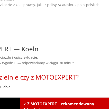
dzie z OC sprawcy, jak i z polisy AC/Kasko, z polis polskich i
PERT — Koeln
ojazdu i opisz sytuację.
 w tygodniu — odpowiadamy w ciągu 30 minut.
zielnie czy z MOTOEXPERT?
Ciebie.
✓ Z MOTOEXPERT + rekomendowany