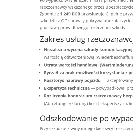
Po wypadku w Niemczech masz prawo zlecić
w
rzeczoznawcy wskazanego przez ubezpieczyciel
Zgodnie z
§ 249 BGB
przysługuje Ci pełne przy
szkodzie z OC sprawcy pokrywa ubezpieczyciel
podstawą prawidłowego rozliczenia szkody.
Zakres usług rzeczozna
Niezależna wycena szkody komunikacyjnej
wartością odtworzeniową (Wiederbeschaffungs
Utrata wartości handlowej (Wertminderun
Ryczałt za brak możliwości korzystania z p
Kosztorys naprawy pojazdu
— akceptowany 
Ekspertyza techniczna
— powypadkowa, prz
Rozliczenie honorarium rzeczoznawcy bezp
(Abtretungserklärung) koszt ekspertyzy rozli
Odszkodowanie po wypadk
Przy szkodzie z winy innego kierowcy roszczen