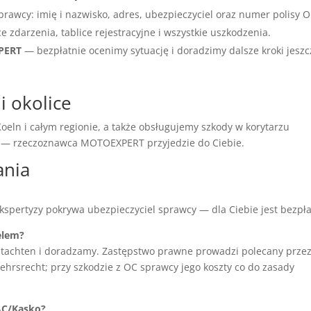
prawcy: imię i nazwisko, adres, ubezpieczyciel oraz numer polisy O
ce zdarzenia, tablice rejestracyjne i wszystkie uszkodzenia.
XPERT
— bezpłatnie ocenimy sytuację i doradzimy dalsze kroki jeszc
i okolice
eln i całym regionie, a także obsługujemy szkody w korytarzu
ć — rzeczoznawca MOTOEXPERT przyjedzie do Ciebie.
ania
ekspertyzy pokrywa ubezpieczyciel sprawcy — dla Ciebie jest bezpła
elem?
tachten i doradzamy. Zastępstwo prawne prowadzi polecany prze
hrsrecht; przy szkodzie z OC sprawcy jego koszty co do zasady
AC/Kasko?