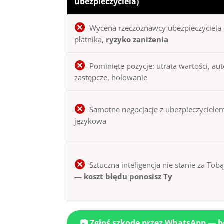
ubezpieczyciela)
Wycena rzeczoznawcy ubezpieczyciela 
płatnika,
ryzyko zaniżenia
Pominięte pozycje: utrata wartości, au
zastępcze, holowanie
Samotne negocjacje z ubezpieczycielem
językowa
Sztuczna inteligencja nie stanie za Tob
—
koszt błędu ponosisz Ty
📷 Zgłoś szkodę przez WhatsApp — 