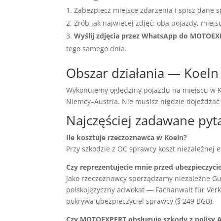
Zabezpiecz miejsce zdarzenia i spisz dane s
Zrób jak najwięcej zdjęć: oba pojazdy, miejs
Wyślij zdjęcia przez WhatsApp do MOTOE
tego samego dnia.
Obszar działania — Koeln 
Wykonujemy oględziny pojazdu na miejscu w Ko
Niemcy–Austria. Nie musisz nigdzie dojeżdża
Najczęściej zadawane pyt
Ile kosztuje rzeczoznawca w Koeln?
Przy szkodzie z OC sprawcy koszt niezależnej 
Czy reprezentujecie mnie przed ubezpieczyci
Jako rzeczoznawcy sporządzamy niezależne Gu
polskojęzyczny adwokat — Fachanwalt für Verke
pokrywa ubezpieczyciel sprawcy (§ 249 BGB).
Czy MOTOEXPERT obsługuje szkody z polisy 