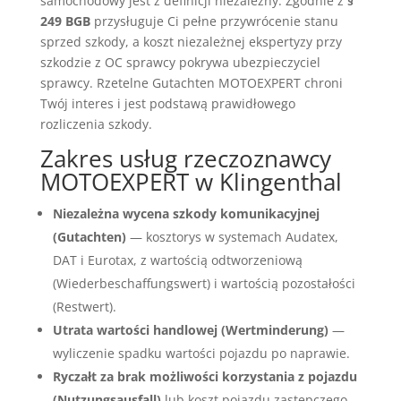
samochodowy jest z definicji niezależny. Zgodnie z
§
249 BGB
przysługuje Ci pełne przywrócenie stanu
sprzed szkody, a koszt niezależnej ekspertyzy przy
szkodzie z OC sprawcy pokrywa ubezpieczyciel
sprawcy. Rzetelne Gutachten MOTOEXPERT chroni
Twój interes i jest podstawą prawidłowego
rozliczenia szkody.
Zakres usług rzeczoznawcy
MOTOEXPERT w Klingenthal
Niezależna wycena szkody komunikacyjnej
(Gutachten)
— kosztorys w systemach Audatex,
DAT i Eurotax, z wartością odtworzeniową
(Wiederbeschaffungswert) i wartością pozostałości
(Restwert).
Utrata wartości handlowej (Wertminderung)
—
wyliczenie spadku wartości pojazdu po naprawie.
Ryczałt za brak możliwości korzystania z pojazdu
(Nutzungsausfall)
lub koszt pojazdu zastępczego