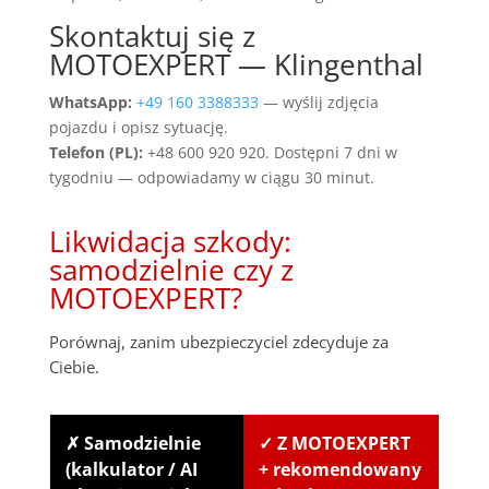
Skontaktuj się z
MOTOEXPERT — Klingenthal
WhatsApp:
+49 160 3388333
— wyślij zdjęcia
pojazdu i opisz sytuację.
Telefon (PL):
+48 600 920 920. Dostępni 7 dni w
tygodniu — odpowiadamy w ciągu 30 minut.
Likwidacja szkody:
samodzielnie czy z
MOTOEXPERT?
Porównaj, zanim ubezpieczyciel zdecyduje za
Ciebie.
✗ Samodzielnie
✓ Z MOTOEXPERT
(kalkulator / AI
+ rekomendowany