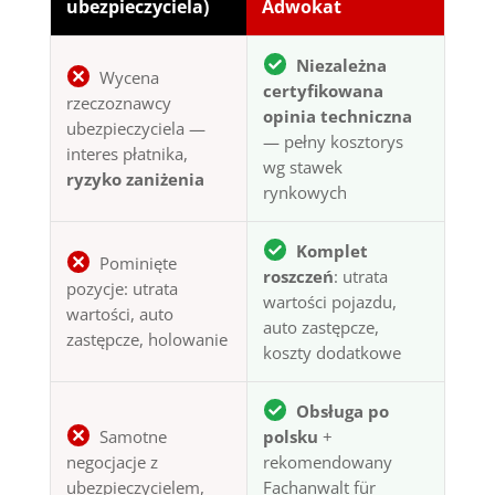
ubezpieczyciela)
Adwokat
Niezależna
Wycena
certyfikowana
rzeczoznawcy
opinia techniczna
ubezpieczyciela —
— pełny kosztorys
interes płatnika,
wg stawek
ryzyko zaniżenia
rynkowych
Komplet
Pominięte
roszczeń
: utrata
pozycje: utrata
wartości pojazdu,
wartości, auto
auto zastępcze,
zastępcze, holowanie
koszty dodatkowe
Obsługa po
Samotne
polsku
+
negocjacje z
rekomendowany
ubezpieczycielem,
Fachanwalt für