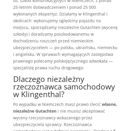
ds. szkód komunikacyjnych w Niemczech, z ponad
25-letnim doświadczeniem i ponad 25 000
wykonanych ekspertyz. Działamy w Klingenthal i
okolicach: wykonujemy oględziny pojazdu na
miejscu, sporządzamy niezależne Gutachten (wycenę
szkody) i doradzamy poszkodowanemu w
dochodzeniu roszczeń przed niemieckim
ubezpieczycielem — po polsku, ukraińsku, niemiecku
i angielsku. W sprawach wymagających zastępstwa
prawnego polecamy polskojęzycznego adwokata —
specjalistę prawa ruchu drogowego.
Dlaczego niezależny
rzeczoznawca samochodowy
w Klingenthal?
Po wypadku w Niemczech masz prawo zlecić
własne,
niezależne Gutachten
i nie musisz akceptować
wyceny rzeczoznawcy wskazanego przez
ubezpieczyciela sprawcy. Rzeczoznawca