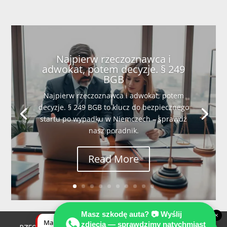
Najpierw rzeczoznawca i
adwokat, potem decyzje. § 249
BGB
Najpierw rzeczoznawca i adwokat, potem
decyzje. § 249 BGB to klucz do bezpiecznego
startu po wypadku w Niemczech – sprawdź
nasz poradnik.
Read More
Masz szkodę auta? 📷 Wyślij
×
Masz szkodę auta? Wyślij zdjęcia —
zdjęcia — sprawdzimy natychmiast