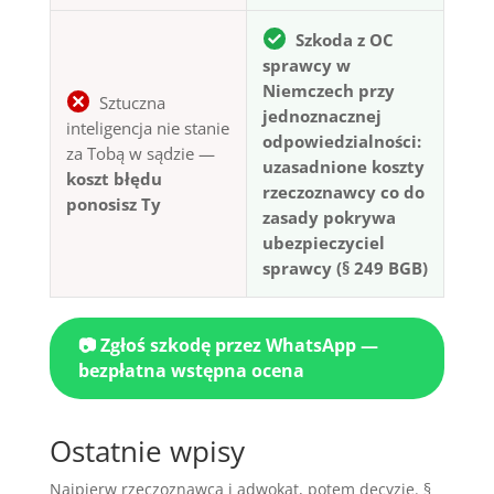
Szkoda z OC
sprawcy w
Niemczech przy
Sztuczna
jednoznacznej
inteligencja nie stanie
odpowiedzialności:
za Tobą w sądzie —
uzasadnione koszty
koszt błędu
rzeczoznawcy co do
ponosisz Ty
zasady pokrywa
ubezpieczyciel
sprawcy (§ 249 BGB)
📷 Zgłoś szkodę przez WhatsApp —
bezpłatna wstępna ocena
Ostatnie wpisy
Najpierw rzeczoznawca i adwokat, potem decyzje. §