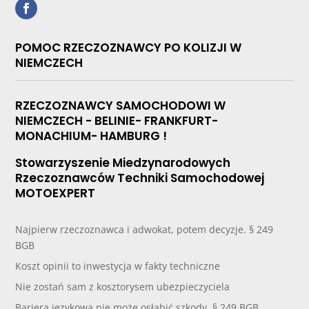
POMOC RZECZOZNAWCY PO KOLIZJI W
NIEMCZECH
RZECZOZNAWCY SAMOCHODOWI W
NIEMCZECH - BELINIE- FRANKFURT-
MONACHIUM- HAMBURG !
Stowarzyszenie Miedzynarodowych
Rzeczoznawców Techniki Samochodowej
MOTOEXPERT
Najpierw rzeczoznawca i adwokat, potem decyzje. § 249
BGB
Koszt opinii to inwestycja w fakty techniczne
Nie zostań sam z kosztorysem ubezpieczyciela
Bariera językowa nie może osłabić szkody. § 249 BGB