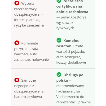
Niezależna
Wycena
certyfikowana
rzeczoznawcy
opinia techniczna
ubezpieczyciela —
— pełny kosztorys
interes płatnika,
wg stawek
ryzyko zaniżenia
rynkowych
Komplet
Pominięte
roszczeń
: utrata
pozycje: utrata
wartości pojazdu,
wartości, auto
auto zastępcze,
zastępcze, holowanie
koszty dodatkowe
Obsługa po
Samotne
polsku
+
negocjacje z
rekomendowany
ubezpieczycielem,
Fachanwalt für
bariera językowa
Verkehrsrecht do
reprezentacji prawnej