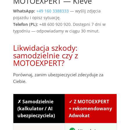
MOTOEXPERT — Kleve
WhatsApp:
+49 160 3388333
— wyślij zdjęcia
pojazdu i opisz sytuację.
Telefon (PL):
+48 600 920 920. Dostępni 7 dni w
tygodniu — odpowiadamy w ciągu 30 minut.
Likwidacja szkody:
samodzielnie czy z
MOTOEXPERT?
Porównaj, zanim ubezpieczyciel zdecyduje za
Ciebie.
✗ Samodzielnie
✓ Z MOTOEXPERT
(kalkulator / AI
+ rekomendowany
ubezpieczyciela)
Adwokat