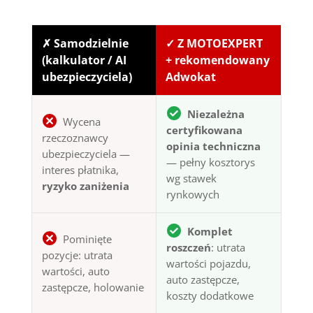
✗ Samodzielnie
✓ Z MOTOEXPERT
(kalkulator / AI
+ rekomendowany
ubezpieczyciela)
Adwokat
Niezależna
Wycena
certyfikowana
rzeczoznawcy
opinia techniczna
ubezpieczyciela —
— pełny kosztorys
interes płatnika,
wg stawek
ryzyko zaniżenia
rynkowych
Komplet
Pominięte
roszczeń
: utrata
pozycje: utrata
wartości pojazdu,
wartości, auto
auto zastępcze,
zastępcze, holowanie
koszty dodatkowe