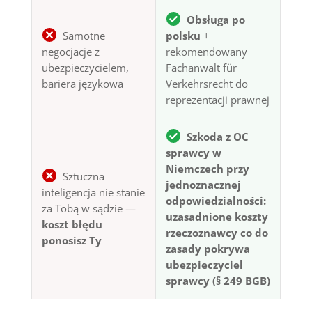
Obsługa po
Samotne
polsku
+
negocjacje z
rekomendowany
ubezpieczycielem,
Fachanwalt für
bariera językowa
Verkehrsrecht do
reprezentacji prawnej
Szkoda z OC
sprawcy w
Niemczech przy
Sztuczna
jednoznacznej
inteligencja nie stanie
odpowiedzialności:
za Tobą w sądzie —
uzasadnione koszty
koszt błędu
rzeczoznawcy co do
ponosisz Ty
zasady pokrywa
ubezpieczyciel
sprawcy (§ 249 BGB)