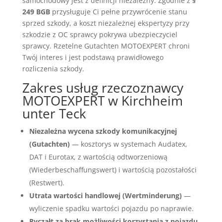
samochodowy jest z definicji niezależny. Zgodnie z
§
249 BGB
przysługuje Ci pełne przywrócenie stanu
sprzed szkody, a koszt niezależnej ekspertyzy przy
szkodzie z OC sprawcy pokrywa ubezpieczyciel
sprawcy. Rzetelne Gutachten MOTOEXPERT chroni
Twój interes i jest podstawą prawidłowego
rozliczenia szkody.
Zakres usług rzeczoznawcy
MOTOEXPERT w Kirchheim
unter Teck
Niezależna wycena szkody komunikacyjnej
(Gutachten)
— kosztorys w systemach Audatex,
DAT i Eurotax, z wartością odtworzeniową
(Wiederbeschaffungswert) i wartością pozostałości
(Restwert).
Utrata wartości handlowej (Wertminderung)
—
wyliczenie spadku wartości pojazdu po naprawie.
Ryczałt za brak możliwości korzystania z pojazdu