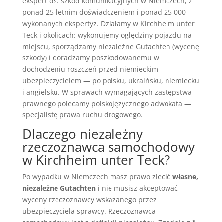
ekspert ds. szkód komunikacyjnych w Niemczech, z
ponad 25-letnim doświadczeniem i ponad 25 000
wykonanych ekspertyz. Działamy w Kirchheim unter
Teck i okolicach: wykonujemy oględziny pojazdu na
miejscu, sporządzamy niezależne Gutachten (wycenę
szkody) i doradzamy poszkodowanemu w
dochodzeniu roszczeń przed niemieckim
ubezpieczycielem — po polsku, ukraińsku, niemiecku
i angielsku. W sprawach wymagających zastępstwa
prawnego polecamy polskojęzycznego adwokata —
specjalistę prawa ruchu drogowego.
Dlaczego niezależny
rzeczoznawca samochodowy
w Kirchheim unter Teck?
Po wypadku w Niemczech masz prawo zlecić
własne,
niezależne Gutachten
i nie musisz akceptować
wyceny rzeczoznawcy wskazanego przez
ubezpieczyciela sprawcy. Rzeczoznawca