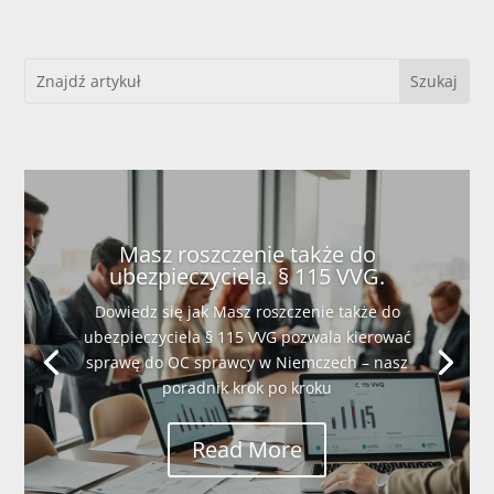
Masz roszczenie także do
ubezpieczyciela. § 115 VVG.
Dowiedz się jak Masz roszczenie także do
ubezpieczyciela § 115 VVG pozwala kierować
sprawę do OC sprawcy w Niemczech – nasz
poradnik krok po kroku
Read More