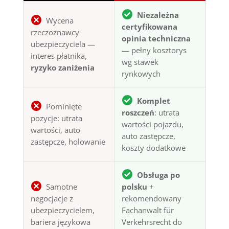
Niezależna
Wycena
certyfikowana
rzeczoznawcy
opinia techniczna
ubezpieczyciela —
— pełny kosztorys
interes płatnika,
wg stawek
ryzyko zaniżenia
rynkowych
Komplet
Pominięte
roszczeń
: utrata
pozycje: utrata
wartości pojazdu,
wartości, auto
auto zastępcze,
zastępcze, holowanie
koszty dodatkowe
Obsługa po
Samotne
polsku
+
negocjacje z
rekomendowany
ubezpieczycielem,
Fachanwalt für
bariera językowa
Verkehrsrecht do