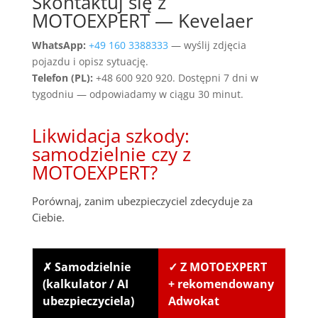
Skontaktuj się z
MOTOEXPERT — Kevelaer
WhatsApp:
+49 160 3388333
— wyślij zdjęcia
pojazdu i opisz sytuację.
Telefon (PL):
+48 600 920 920. Dostępni 7 dni w
tygodniu — odpowiadamy w ciągu 30 minut.
Likwidacja szkody:
samodzielnie czy z
MOTOEXPERT?
Porównaj, zanim ubezpieczyciel zdecyduje za
Ciebie.
✗ Samodzielnie
✓ Z MOTOEXPERT
(kalkulator / AI
+ rekomendowany
ubezpieczyciela)
Adwokat