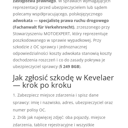
zastępstwa prawnego
. W sprawach wymagających
reprezentacji przed ubezpieczycielem lub sądem
polecamy współpracującego, polskojęzycznego
adwokata — specjalistę prawa ruchu drogowego
(Fachanwalt für Verkehrsrecht)
, zrzeszonego przy
Stowarzyszeniu MOTOEXPERT, który reprezentuje
poszkodowanego w sprawie wypadkowej. Przy
szkodzie z OC sprawcy i jednoznacznej
odpowiedzialności koszty adwokata stanowią koszty
dochodzenia roszczeń i co do zasady pokrywa je
ubezpieczyciel sprawcy (
§ 249 BGB
).
Jak zgłosić szkodę w Kevelaer
— krok po kroku
Zabezpiecz miejsce zdarzenia i spisz dane
sprawcy: imię i nazwisko, adres, ubezpieczyciel oraz
numer polisy OC.
Zrób jak najwięcej zdjęć: oba pojazdy, miejsce
zdarzenia, tablice rejestracyjne i wszystkie