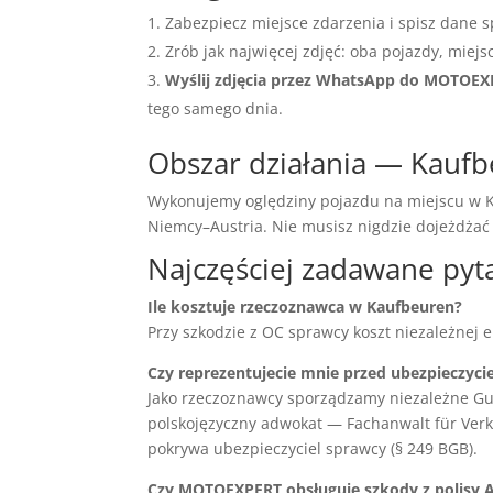
Zabezpiecz miejsce zdarzenia i spisz dane s
Zrób jak najwięcej zdjęć: oba pojazdy, miejs
Wyślij zdjęcia przez WhatsApp do MOTOE
tego samego dnia.
Obszar działania — Kaufb
Wykonujemy oględziny pojazdu na miejscu w Ka
Niemcy–Austria. Nie musisz nigdzie dojeżdża
Najczęściej zadawane pyt
Ile kosztuje rzeczoznawca w Kaufbeuren?
Przy szkodzie z OC sprawcy koszt niezależnej 
Czy reprezentujecie mnie przed ubezpieczyci
Jako rzeczoznawcy sporządzamy niezależne Gu
polskojęzyczny adwokat — Fachanwalt für Verke
pokrywa ubezpieczyciel sprawcy (§ 249 BGB).
Czy MOTOEXPERT obsługuje szkody z polisy 