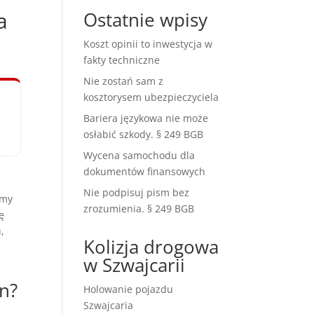
a
Ostatnie wpisy
Koszt opinii to inwestycja w
fakty techniczne
Nie zostań sam z
kosztorysem ubezpieczyciela
Bariera językowa nie może
osłabić szkody. § 249 BGB
Wycena samochodu dla
dokumentów finansowych
Nie podpisuj pism bez
amy
zrozumienia. § 249 BGB
ę
,
Kolizja drogowa
w Szwajcarii
n?
Holowanie pojazdu
Szwajcaria