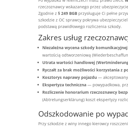
Po wypadku w Niemczech masz prawo zlecić
w
rzeczoznawcy wskazanego przez ubezpieczyciel
Zgodnie z
§ 249 BGB
przysługuje Ci pełne przy
szkodzie z OC sprawcy pokrywa ubezpieczyciel
podstawą prawidłowego rozliczenia szkody.
Zakres usług rzeczozna
Niezależna wycena szkody komunikacyjnej
wartością odtworzeniową (Wiederbeschaffungs
Utrata wartości handlowej (Wertminderun
Ryczałt za brak możliwości korzystania z p
Kosztorys naprawy pojazdu
— akceptowany 
Ekspertyza techniczna
— powypadkowa, prz
Rozliczenie honorarium rzeczoznawcy bezp
(Abtretungserklärung) koszt ekspertyzy rozli
Odszkodowanie po wypadk
Przy szkodzie z winy innego kierowcy roszczen