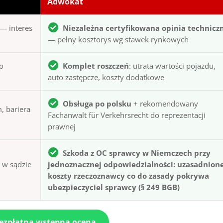
Adwokat
— interes
Niezależna certyfikowana opinia technicz
— pełny kosztorys wg stawek rynkowych
to
Komplet roszczeń
: utrata wartości pojazdu,
auto zastępcze, koszty dodatkowe
Obsługa po polsku
+ rekomendowany
, bariera
Fachanwalt für Verkehrsrecht do reprezentacji
prawnej
Szkoda z OC sprawcy w Niemczech przy
ą w sądzie
jednoznacznej odpowiedzialności: uzasadnion
koszty rzeczoznawcy co do zasady pokrywa
ubezpieczyciel sprawcy (§ 249 BGB)
bezpłatna wstępna ocena