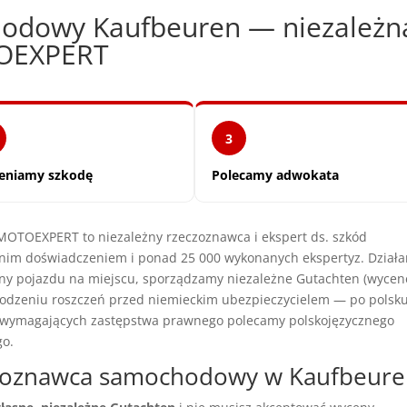
odowy Kaufbeuren — niezależn
TOEXPERT
3
eniamy szkodę
Polecamy adwokata
OTOEXPERT to niezależny rzeczoznawca i ekspert ds. szkód
nim doświadczeniem i ponad 25 000 wykonanych ekspertyz. Dział
iny pojazdu na miejscu, sporządzamy niezależne Gutachten (wycen
dzeniu roszczeń przed niemieckim ubezpieczycielem — po polsku
h wymagających zastępstwa prawnego polecamy polskojęzycznego
go.
czoznawca samochodowy w Kaufbeure