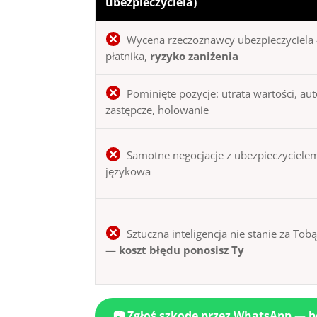
ubezpieczyciela)
Wycena rzeczoznawcy ubezpieczyciela 
płatnika,
ryzyko zaniżenia
Pominięte pozycje: utrata wartości, au
zastępcze, holowanie
Samotne negocjacje z ubezpieczycielem
językowa
Sztuczna inteligencja nie stanie za Tob
—
koszt błędu ponosisz Ty
📷 Zgłoś szkodę przez WhatsApp — 