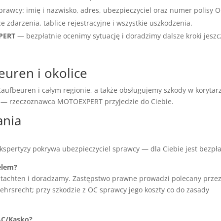
prawcy: imię i nazwisko, adres, ubezpieczyciel oraz numer polisy O
ce zdarzenia, tablice rejestracyjne i wszystkie uszkodzenia.
XPERT
— bezpłatnie ocenimy sytuację i doradzimy dalsze kroki jeszc
euren i okolice
ufbeuren i całym regionie, a także obsługujemy szkody w korytar
ć — rzeczoznawca MOTOEXPERT przyjedzie do Ciebie.
ania
ekspertyzy pokrywa ubezpieczyciel sprawcy — dla Ciebie jest bezpła
elem?
tachten i doradzamy. Zastępstwo prawne prowadzi polecany prze
hrsrecht; przy szkodzie z OC sprawcy jego koszty co do zasady
AC/Kasko?