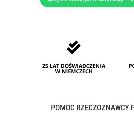

25 LAT DOŚWIADCZENIA
P
W NIEMCZECH
POMOC RZECZOZNAWCY P