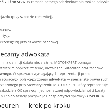
 z
§ 7 i § 18 StVG
. W ramach pełnego odszkodowania można odzysk
azdu (przy szkodzie całkowitej),
pczego,
ertyzy,
erzensgeld) przy szkodzie osobowej.
lecamy adwokata
 i z definicji działa niezależnie. MOTOEXPERT pomaga
zystkim poprzez rzetelne, niezależne Gutachten oraz fachowe
awnego
. W sprawach wymagających reprezentacji przed
racującego, polskojęzycznego
adwokata — specjalistę prawa ruch
zrzeszonego przy Stowarzyszeniu MOTOEXPERT, który reprezentuje
zkodzie z OC sprawcy i jednoznacznej odpowiedzialności koszty
 i co do zasady pokrywa je ubezpieczyciel sprawcy (
§ 249 BGB
).
fbeuren — krok po kroku