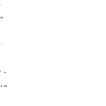
C.
ze
zu
tny.
z nas