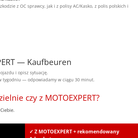
dzie z OC sprawcy, jak i z polisy AC/Kasko, z polis polskich i
XPERT — Kaufbeuren
ojazdu i opisz sytuację.
 w tygodniu — odpowiadamy w ciągu 30 minut.
zielnie czy z MOTOEXPERT?
Ciebie.
✓ Z MOTOEXPERT + rekomendowany