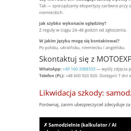
Tak — sporządzamy ekspertyzy zarówno przy szko
niemieckich.
Jak szybko wykonacie oględziny?
Z reguły w ciągu 24–48 godzin od zgłoszenia.
W jakim języku mogę się kontaktować?
Po polsku, ukraińsku, niemiecku i angielsku.
Skontaktuj się z MOTOE
WhatsApp:
+49 160 3388333
— wyślij zdjęcia p
Telefon (PL):
+48 600 920 920. Dostępni 7 dni
Likwidacja szkody: samod
Porównaj, zanim ubezpieczyciel zdecyduje za 
✗ Samodzielnie (kalkulator / AI