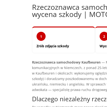
Rzeczoznawca samoch
wycena szkody | MO
1
2
Zrób zdjęcia szkody
Wyc
Rzeczoznawca samochodowy Kaufbeuren
— M
komunikacyjnych w Niemczech, z ponad 25-let
w Kaufbeuren i okolicach: wykonujemy oględz
szkody) i doradzamy poszkodowanemu w docho
ukraińsku, niemiecku i angielsku. W sprawac
adwokata — specjalistę prawa ruchu drogowe
Dlaczego niezależny rze