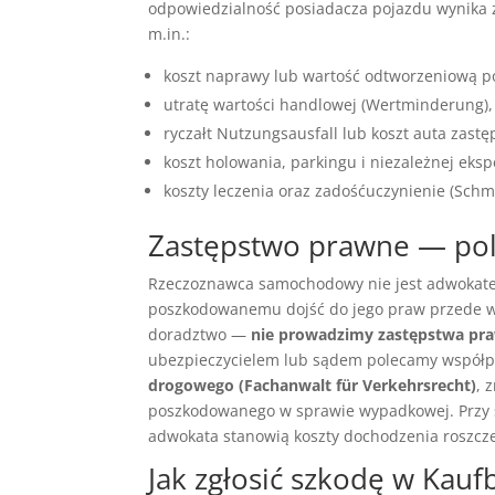
odpowiedzialność posiadacza pojazdu wynika
m.in.:
koszt naprawy lub wartość odtworzeniową poj
utratę wartości handlowej (Wertminderung),
ryczałt Nutzungsausfall lub koszt auta zastę
koszt holowania, parkingu i niezależnej eksp
koszty leczenia oraz zadośćuczynienie (Schm
Zastępstwo prawne — po
Rzeczoznawca samochodowy nie jest adwokatem
poszkodowanemu dojść do jego praw przede ws
doradztwo —
nie prowadzimy zastępstwa pr
ubezpieczycielem lub sądem polecamy współp
drogowego (Fachanwalt für Verkehrsrecht)
, 
poszkodowanego w sprawie wypadkowej. Przy s
adwokata stanowią koszty dochodzenia roszczeń
Jak zgłosić szkodę w Kau