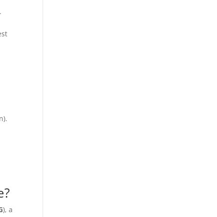
.
est
n).
e?
G
), a