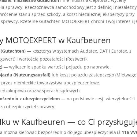
łasne, niezależne Gutachten
i nie musisz akceptować wyceny
a sprawcy. Rzeczoznawca samochodowy jest z definicji niezależny
wrócenie stanu sprzed szkody, a koszt niezależnej ekspertyzy przy
 sprawcy. Rzetelne Gutachten MOTOEXPERT chroni Twój interes i j
wcy MOTOEXPERT w Kaufbeuren
 (Gutachten)
— kosztorys w systemach Audatex, DAT i Eurotax, z
wert) i wartością pozostałości (Restwert).
g)
— wyliczenie spadku wartości pojazdu po naprawie.
ojazdu (Nutzungsausfall)
lub koszt pojazdu zastępczego (Mietwage
przez niemieckie towarzystwa ubezpieczeniowe.
edzakupowa oraz w sporach sądowych.
ośrednio z ubezpieczycielem
— na podstawie cesji wierzytelności
cza ubezpieczyciel sprawcy.
u w Kaufbeuren — co Ci przysługuj
ia można kierować bezpośrednio do jego ubezpieczyciela (
§ 115 VV