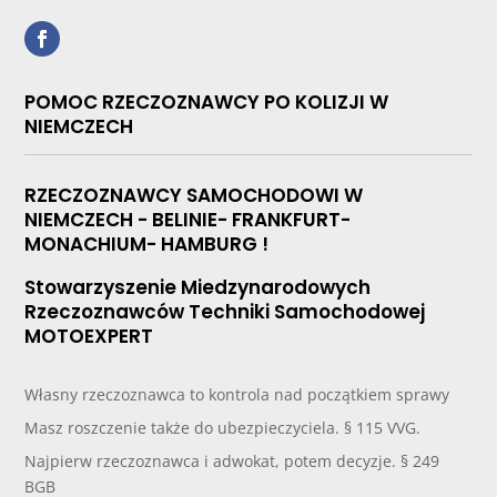
POMOC RZECZOZNAWCY PO KOLIZJI W
NIEMCZECH
RZECZOZNAWCY SAMOCHODOWI W
NIEMCZECH - BELINIE- FRANKFURT-
MONACHIUM- HAMBURG !
Stowarzyszenie Miedzynarodowych
Rzeczoznawców Techniki Samochodowej
MOTOEXPERT
Własny rzeczoznawca to kontrola nad początkiem sprawy
Masz roszczenie także do ubezpieczyciela. § 115 VVG.
Najpierw rzeczoznawca i adwokat, potem decyzje. § 249
BGB