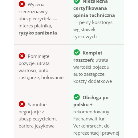
Niezależna
Wycena
certyfikowana
rzeczoznawcy
opinia techniczna
ubezpieczyciela —
— pełny kosztorys
interes płatnika,
wg stawek
ryzyko zaniżenia
rynkowych
Komplet
Pominięte
roszczeń
: utrata
pozycje: utrata
wartości pojazdu,
wartości, auto
auto zastępcze,
zastępcze, holowanie
koszty dodatkowe
Obsługa po
Samotne
polsku
+
negocjacje z
rekomendowany
ubezpieczycielem,
Fachanwalt für
bariera językowa
Verkehrsrecht do
reprezentacji prawnej