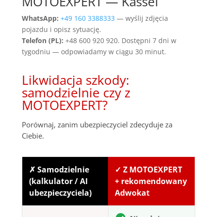
MOTOEXPERT — Kassel
WhatsApp:
+49 160 3388333
— wyślij zdjęcia
pojazdu i opisz sytuację.
Telefon (PL):
+48 600 920 920. Dostępni 7 dni w
tygodniu — odpowiadamy w ciągu 30 minut.
Likwidacja szkody:
samodzielnie czy z
MOTOEXPERT?
Porównaj, zanim ubezpieczyciel zdecyduje za
Ciebie.
✗ Samodzielnie
✓ Z MOTOEXPERT
(kalkulator / AI
+ rekomendowany
ubezpieczyciela)
Adwokat