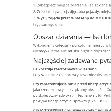
Zabezpiecz miejsce zdarzenia i spisz dane s
Zrób jak najwięcej zdjęć: oba pojazdy, miejs
Wyślij zdjęcia przez WhatsApp do MOTOE
tego samego dnia.
Obszar działania — Iserlo
Wykonujemy oględziny pojazdu na miejscu w Is
Niemcy–Austria. Nie musisz nigdzie dojeżdża
Najczęściej zadawane pyt
Ile kosztuje rzeczoznawca w Iserlohn?
Przy szkodzie z OC sprawcy koszt niezależnej 
Czy reprezentujecie mnie przed ubezpieczyci
Jako rzeczoznawcy sporządzamy niezależne Gu
polskojęzyczny adwokat — Fachanwalt für Verke
pokrywa ubezpieczyciel sprawcy (§ 249 BGB).
Czy MOTOEXPERT obsługuje szkody z polisy 