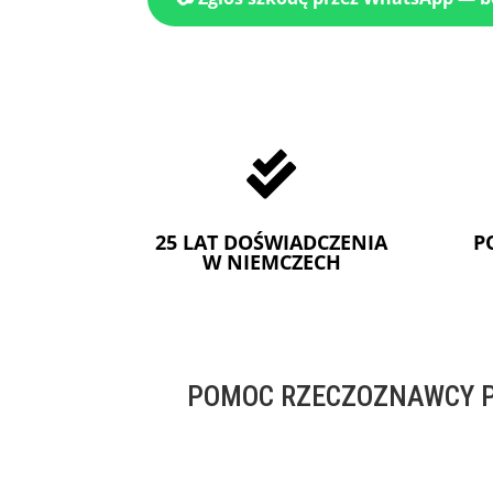

25 LAT DOŚWIADCZENIA
P
W NIEMCZECH
POMOC RZECZOZNAWCY P