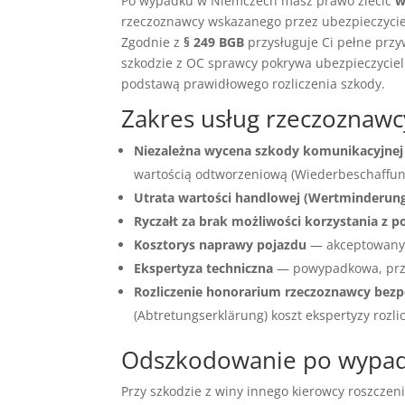
Po wypadku w Niemczech masz prawo zlecić
w
rzeczoznawcy wskazanego przez ubezpieczyciel
Zgodnie z
§ 249 BGB
przysługuje Ci pełne przy
szkodzie z OC sprawcy pokrywa ubezpieczyciel
podstawą prawidłowego rozliczenia szkody.
Zakres usług rzeczoznaw
Niezależna wycena szkody komunikacyjnej
wartością odtworzeniową (Wiederbeschaffungs
Utrata wartości handlowej (Wertminderun
Ryczałt za brak możliwości korzystania z p
Kosztorys naprawy pojazdu
— akceptowany 
Ekspertyza techniczna
— powypadkowa, prz
Rozliczenie honorarium rzeczoznawcy bezp
(Abtretungserklärung) koszt ekspertyzy rozli
Odszkodowanie po wypadk
Przy szkodzie z winy innego kierowcy roszczen