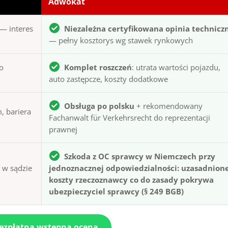
Adwokat
— interes
Niezależna certyfikowana opinia technicz
— pełny kosztorys wg stawek rynkowych
to
Komplet roszczeń
: utrata wartości pojazdu,
auto zastępcze, koszty dodatkowe
Obsługa po polsku
+ rekomendowany
, bariera
Fachanwalt für Verkehrsrecht do reprezentacji
prawnej
Szkoda z OC sprawcy w Niemczech przy
ą w sądzie
jednoznacznej odpowiedzialności: uzasadnion
koszty rzeczoznawcy co do zasady pokrywa
ubezpieczyciel sprawcy (§ 249 BGB)
bezpłatna wstępna ocena