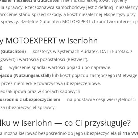
łasne, niezależne Gutachten
i nie musisz akceptować wyceny
a sprawcy. Rzeczoznawca samochodowy jest z definicji niezależny
wrócenie stanu sprzed szkody, a koszt niezależnej ekspertyzy przy
 sprawcy. Rzetelne Gutachten MOTOEXPERT chroni Twój interes i j
cy MOTOEXPERT w Iserlohn
 (Gutachten)
— kosztorys w systemach Audatex, DAT i Eurotax, z
wert) i wartością pozostałości (Restwert).
g)
— wyliczenie spadku wartości pojazdu po naprawie.
ojazdu (Nutzungsausfall)
lub koszt pojazdu zastępczego (Mietwage
przez niemieckie towarzystwa ubezpieczeniowe.
edzakupowa oraz w sporach sądowych.
ośrednio z ubezpieczycielem
— na podstawie cesji wierzytelności
cza ubezpieczyciel sprawcy.
u w Iserlohn — co Ci przysługuje?
ia można kierować bezpośrednio do jego ubezpieczyciela (
§ 115 VV