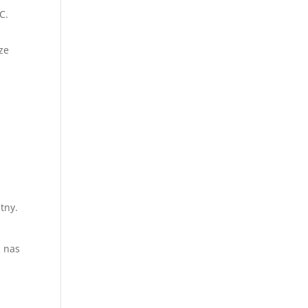
C.
ze
tny.
z nas