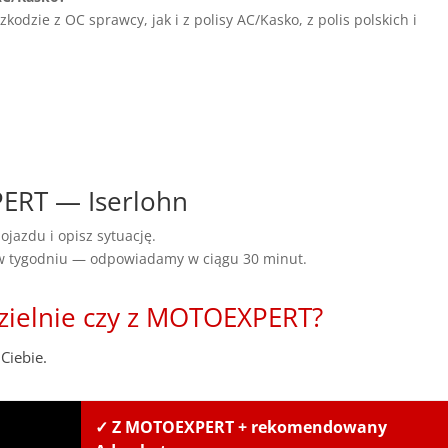
dzie z OC sprawcy, jak i z polisy AC/Kasko, z polis polskich i
PERT — Iserlohn
ojazdu i opisz sytuację.
 w tygodniu — odpowiadamy w ciągu 30 minut.
zielnie czy z MOTOEXPERT?
Ciebie.
✓ Z MOTOEXPERT + rekomendowany