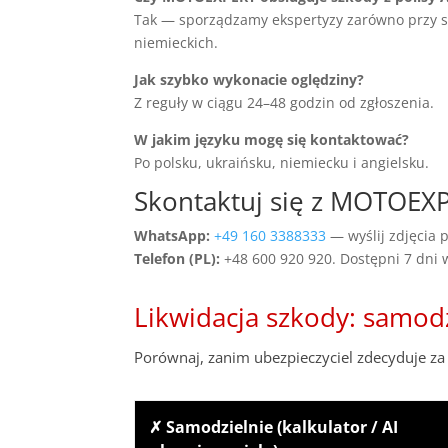
Tak — sporządzamy ekspertyzy zarówno przy szko
niemieckich.
Jak szybko wykonacie oględziny?
Z reguły w ciągu 24–48 godzin od zgłoszenia.
W jakim języku mogę się kontaktować?
Po polsku, ukraińsku, niemiecku i angielsku.
Skontaktuj się z MOTOEX
WhatsApp:
+49 160 3388333
— wyślij zdjęcia p
Telefon (PL):
+48 600 920 920. Dostępni 7 dni
Likwidacja szkody: samod
Porównaj, zanim ubezpieczyciel zdecyduje za 
✗ Samodzielnie (kalkulator / AI