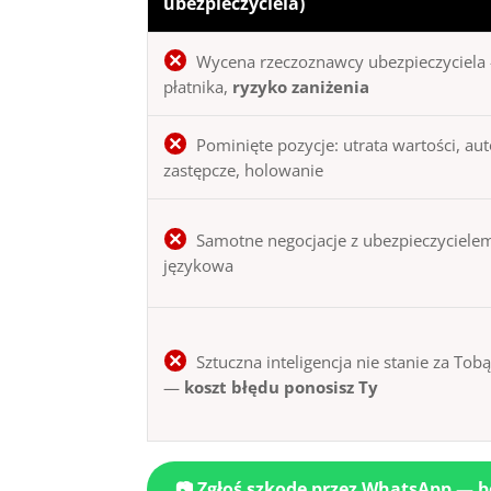
ubezpieczyciela)
Wycena rzeczoznawcy ubezpieczyciela 
płatnika,
ryzyko zaniżenia
Pominięte pozycje: utrata wartości, au
zastępcze, holowanie
Samotne negocjacje z ubezpieczycielem
językowa
Sztuczna inteligencja nie stanie za Tob
—
koszt błędu ponosisz Ty
📷 Zgłoś szkodę przez WhatsApp — 