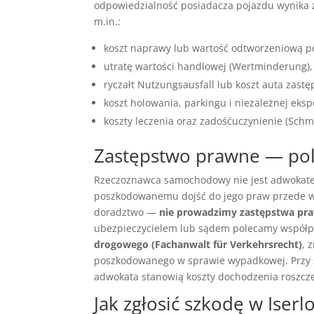
odpowiedzialność posiadacza pojazdu wynika
m.in.:
koszt naprawy lub wartość odtworzeniową poj
utratę wartości handlowej (Wertminderung),
ryczałt Nutzungsausfall lub koszt auta zastę
koszt holowania, parkingu i niezależnej eksp
koszty leczenia oraz zadośćuczynienie (Schm
Zastępstwo prawne — po
Rzeczoznawca samochodowy nie jest adwokatem
poszkodowanemu dojść do jego praw przede ws
doradztwo —
nie prowadzimy zastępstwa pr
ubezpieczycielem lub sądem polecamy współp
drogowego (Fachanwalt für Verkehrsrecht)
, 
poszkodowanego w sprawie wypadkowej. Przy s
adwokata stanowią koszty dochodzenia roszczeń
Jak zgłosić szkodę w Iser