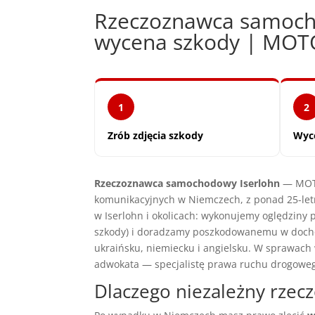
Rzeczoznawca samoch
wycena szkody | MO
1
2
Zrób zdjęcia szkody
Wyc
Rzeczoznawca samochodowy Iserlohn
— MOTO
komunikacyjnych w Niemczech, z ponad 25-let
w Iserlohn i okolicach: wykonujemy oględziny
szkody) i doradzamy poszkodowanemu w docho
ukraińsku, niemiecku i angielsku. W sprawac
adwokata — specjalistę prawa ruchu drogowe
Dlaczego niezależny rze