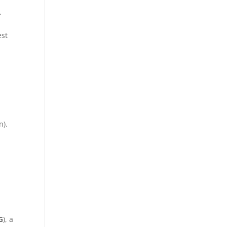
.
est
n).
G
), a