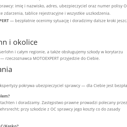
prawcy: imię i nazwisko, adres, ubezpieczyciel oraz numer polisy O
ce zdarzenia, tablice rejestracyjne i wszystkie uszkodzenia.
XPERT
— bezpłatnie ocenimy sytuację i doradzimy dalsze kroki jeszc
hn i okolice
erlohn i całym regionie, a także obsługujemy szkody w korytarzu
ć — rzeczoznawca MOTOEXPERT przyjedzie do Ciebie.
ania
ekspertyzy pokrywa ubezpieczyciel sprawcy — dla Ciebie jest bezpła
elem?
tachten i doradzamy. Zastępstwo prawne prowadzi polecany prze
hrsrecht; przy szkodzie z OC sprawcy jego koszty co do zasady
AC/Kasko?