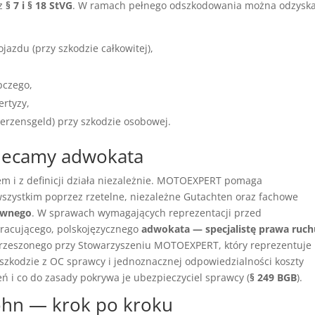
 z
§ 7 i § 18 StVG
. W ramach pełnego odszkodowania można odzysk
azdu (przy szkodzie całkowitej),
pczego,
ertyzy,
erzensgeld) przy szkodzie osobowej.
lecamy adwokata
 i z definicji działa niezależnie. MOTOEXPERT pomaga
zystkim poprzez rzetelne, niezależne Gutachten oraz fachowe
awnego
. W sprawach wymagających reprezentacji przed
racującego, polskojęzycznego
adwokata — specjalistę prawa ruch
zrzeszonego przy Stowarzyszeniu MOTOEXPERT, który reprezentuje
zkodzie z OC sprawcy i jednoznacznej odpowiedzialności koszty
 i co do zasady pokrywa je ubezpieczyciel sprawcy (
§ 249 BGB
).
lohn — krok po kroku