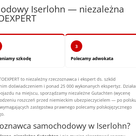
odowy Iserlohn — niezależna
TOEXPERT
3
eniamy szkodę
Polecamy adwokata
EXPERT to niezależny rzeczoznawca i ekspert ds. szkód
nim doświadczeniem i ponad 25 000 wykonanych ekspertyz. Dział
 pojazdu na miejscu, sporządzamy niezależne Gutachten (wycenę
dzeniu roszczeń przed niemieckim ubezpieczycielem — po polsku
h wymagających zastępstwa prawnego polecamy polskojęzycznego
go.
czoznawca samochodowy w Iserlohn?