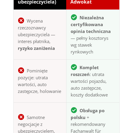
ubezpieczyciela)
Adwokat
Niezależna
Wycena
certyfikowana
rzeczoznawcy
opinia techniczna
ubezpieczyciela —
— pełny kosztorys
interes płatnika,
wg stawek
ryzyko zaniżenia
rynkowych
Komplet
Pominięte
roszczeń
: utrata
pozycje: utrata
wartości pojazdu,
wartości, auto
auto zastępcze,
zastępcze, holowanie
koszty dodatkowe
Obsługa po
Samotne
polsku
+
negocjacje z
rekomendowany
ubezpieczycielem,
Fachanwalt für