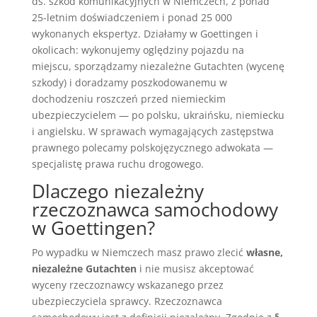
ds. szkód komunikacyjnych w Niemczech, z ponad
25-letnim doświadczeniem i ponad 25 000
wykonanych ekspertyz. Działamy w Goettingen i
okolicach: wykonujemy oględziny pojazdu na
miejscu, sporządzamy niezależne Gutachten (wycenę
szkody) i doradzamy poszkodowanemu w
dochodzeniu roszczeń przed niemieckim
ubezpieczycielem — po polsku, ukraińsku, niemiecku
i angielsku. W sprawach wymagających zastępstwa
prawnego polecamy polskojęzycznego adwokata —
specjalistę prawa ruchu drogowego.
Dlaczego niezależny
rzeczoznawca samochodowy
w Goettingen?
Po wypadku w Niemczech masz prawo zlecić
własne,
niezależne Gutachten
i nie musisz akceptować
wyceny rzeczoznawcy wskazanego przez
ubezpieczyciela sprawcy. Rzeczoznawca