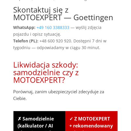
Skontaktuj się z
MOTOEXPERT — Goettingen
WhatsApp:
+49 160 3388333
— wyślij zdjęcia
pojazdu i opisz sytuację.
Telefon (PL):
+48 600 920 920. Dostępni 7 dni w
tygodniu — odpowiadamy w ciągu 30 minut.
Likwidacja szkody:
samodzielnie czy z
MOTOEXPERT?
Porównaj, zanim ubezpieczyciel zdecyduje za
Ciebie.
✗ Samodzielnie
✓ Z MOTOEXPERT
(kalkulator / AI
+ rekomendowany