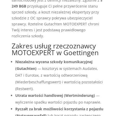
samochodowy jest z definicji niezależny. Zgodnie z
§
249 BGB
przysługuje Ci pełne przywrócenie stanu
sprzed szkody, a koszt niezależnej ekspertyzy przy
szkodzie z OC sprawcy pokrywa ubezpieczyciel
sprawcy. Rzetelne Gutachten MOTOEXPERT chroni
Twój interes i jest podstawą prawidłowego
rozliczenia szkody.
Zakres usług rzeczoznawcy
MOTOEXPERT w Goettingen
Niezależna wycena szkody komunikacyjnej
(Gutachten)
— kosztorys w systemach Audatex,
DAT i Eurotax, z wartością odtworzeniową
(Wiederbeschaffungswert) i wartością pozostałości
(Restwert).
Utrata wartości handlowej (Wertminderung)
—
wyliczenie spadku wartości pojazdu po naprawie.
Ryczałt za brak możliwości korzystania z pojazdu
(Nutzungsausfall)
lub koszt pojazdu zastępczego