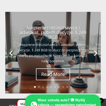
Najpierw rzeczoznawca i
adwokat, potem decyzje. § 249
BGB
Najpierw rzeczoznawca i adwokat, potem
decyzje. § 249 BGB to klucz do bezpiecznego
startu po wypadku w Niemczech – sprawdź
nasz poradnik.
Read More
Masz szkodę auta? 📷 Wyślij
×
Masz szkodę auta? Wyślij zdjęcia —
zdjęcia — sprawdzimy natychmiast