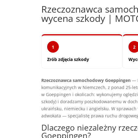
Rzeczoznawca samoch
wycena szkody | MO
1
2
Zrób zdjęcia szkody
Wyc
Rzeczoznawca samochodowy Goeppingen
— M
komunikacyjnych w Niemczech, z ponad 25-let
w Goeppingen i okolicach: wykonujemy oględz
szkody) i doradzamy poszkodowanemu w docho
ukraińsku, niemiecku i angielsku. W sprawac
adwokata — specjalistę prawa ruchu drogowe
Dlaczego niezależny rze
Goeppingen?