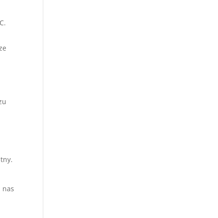
C.
ze
zu
tny.
z nas