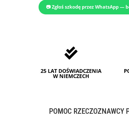
📷 Zgłoś szkodę przez WhatsApp — 

25 LAT DOŚWIADCZENIA
P
W NIEMCZECH
POMOC RZECZOZNAWCY P