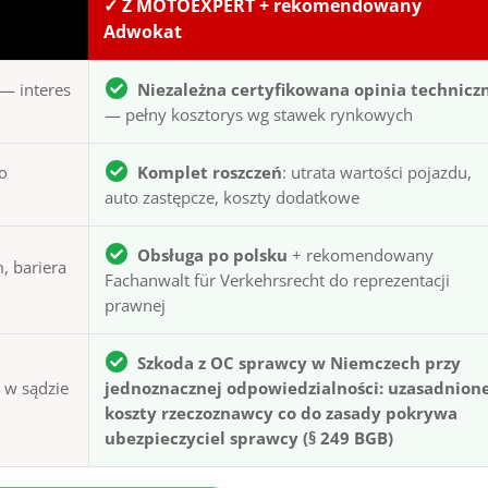
✓ Z MOTOEXPERT + rekomendowany
Adwokat
— interes
Niezależna certyfikowana opinia technicz
— pełny kosztorys wg stawek rynkowych
to
Komplet roszczeń
: utrata wartości pojazdu,
auto zastępcze, koszty dodatkowe
Obsługa po polsku
+ rekomendowany
, bariera
Fachanwalt für Verkehrsrecht do reprezentacji
prawnej
Szkoda z OC sprawcy w Niemczech przy
ą w sądzie
jednoznacznej odpowiedzialności: uzasadnion
koszty rzeczoznawcy co do zasady pokrywa
ubezpieczyciel sprawcy (§ 249 BGB)