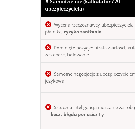
✗ Samodzielnie (kalkulator / AI
ubezpieczyciela)
Wycena rzeczoznawcy ubezpieczyciela 
płatnika,
ryzyko zaniżenia
Pominięte pozycje: utrata wartości, au
zastępcze, holowanie
Samotne negocjacje z ubezpieczycielem
językowa
Sztuczna inteligencja nie stanie za Tob
—
koszt błędu ponosisz Ty