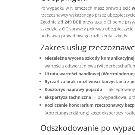
Po wypadku w Niemczech masz prawo zlecić
w
rzeczoznawcy wskazanego przez ubezpieczyciel
Zgodnie z
§ 249 BGB
przysługuje Ci pełne przy
szkodzie z OC sprawcy pokrywa ubezpieczyciel
podstawą prawidłowego rozliczenia szkody.
Zakres usług rzeczozna
Niezależna wycena szkody komunikacyjnej
wartością odtworzeniową (Wiederbeschaffungs
Utrata wartości handlowej (Wertminderun
Ryczałt za brak możliwości korzystania z p
Kosztorys naprawy pojazdu
— akceptowany 
Ekspertyza techniczna
— powypadkowa, prz
Rozliczenie honorarium rzeczoznawcy bezp
(Abtretungserklärung) koszt ekspertyzy rozli
Odszkodowanie po wypadk