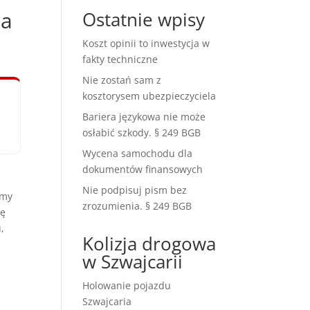
na
Ostatnie wpisy
Koszt opinii to inwestycja w
fakty techniczne
Nie zostań sam z
kosztorysem ubezpieczyciela
Bariera językowa nie może
osłabić szkody. § 249 BGB
Wycena samochodu dla
dokumentów finansowych
Nie podpisuj pism bez
amy
zrozumienia. § 249 BGB
nę
,
Kolizja drogowa
w Szwajcarii
Holowanie pojazdu
Szwajcaria