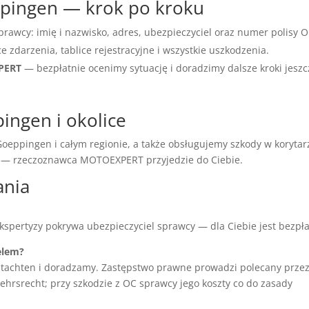
ppingen — krok po kroku
prawcy: imię i nazwisko, adres, ubezpieczyciel oraz numer polisy O
ce zdarzenia, tablice rejestracyjne i wszystkie uszkodzenia.
XPERT
— bezpłatnie ocenimy sytuację i doradzimy dalsze kroki jeszc
ingen i okolice
eppingen i całym regionie, a także obsługujemy szkody w korytar
ć — rzeczoznawca MOTOEXPERT przyjedzie do Ciebie.
ania
ekspertyzy pokrywa ubezpieczyciel sprawcy — dla Ciebie jest bezpła
elem?
tachten i doradzamy. Zastępstwo prawne prowadzi polecany prze
hrsrecht; przy szkodzie z OC sprawcy jego koszty co do zasady