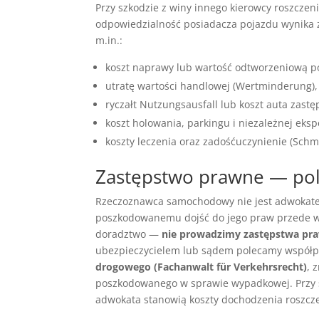
Przy szkodzie z winy innego kierowcy roszczen
odpowiedzialność posiadacza pojazdu wynika
m.in.:
koszt naprawy lub wartość odtworzeniową poj
utratę wartości handlowej (Wertminderung),
ryczałt Nutzungsausfall lub koszt auta zastę
koszt holowania, parkingu i niezależnej eksp
koszty leczenia oraz zadośćuczynienie (Schm
Zastępstwo prawne — po
Rzeczoznawca samochodowy nie jest adwokatem
poszkodowanemu dojść do jego praw przede ws
doradztwo —
nie prowadzimy zastępstwa pr
ubezpieczycielem lub sądem polecamy współp
drogowego (Fachanwalt für Verkehrsrecht)
, 
poszkodowanego w sprawie wypadkowej. Przy s
adwokata stanowią koszty dochodzenia roszczeń