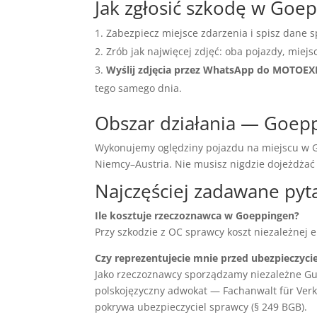
Jak zgłosić szkodę w Goe
Zabezpiecz miejsce zdarzenia i spisz dane s
Zrób jak najwięcej zdjęć: oba pojazdy, miejs
Wyślij zdjęcia przez WhatsApp do MOTOE
tego samego dnia.
Obszar działania — Goepp
Wykonujemy oględziny pojazdu na miejscu w Go
Niemcy–Austria. Nie musisz nigdzie dojeżdża
Najczęściej zadawane pyt
Ile kosztuje rzeczoznawca w Goeppingen?
Przy szkodzie z OC sprawcy koszt niezależnej 
Czy reprezentujecie mnie przed ubezpieczyci
Jako rzeczoznawcy sporządzamy niezależne Gu
polskojęzyczny adwokat — Fachanwalt für Verke
pokrywa ubezpieczyciel sprawcy (§ 249 BGB).