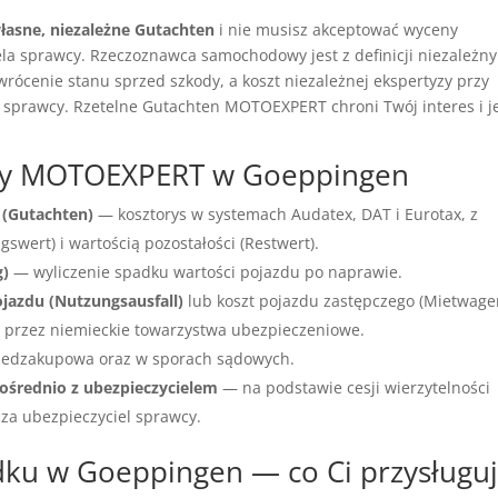
łasne, niezależne Gutachten
i nie musisz akceptować wyceny
a sprawcy. Rzeczoznawca samochodowy jest z definicji niezależny
wrócenie stanu sprzed szkody, a koszt niezależnej ekspertyzy przy
 sprawcy. Rzetelne Gutachten MOTOEXPERT chroni Twój interes i j
wcy MOTOEXPERT w Goeppingen
 (Gutachten)
— kosztorys w systemach Audatex, DAT i Eurotax, z
wert) i wartością pozostałości (Restwert).
g)
— wyliczenie spadku wartości pojazdu po naprawie.
ojazdu (Nutzungsausfall)
lub koszt pojazdu zastępczego (Mietwage
przez niemieckie towarzystwa ubezpieczeniowe.
edzakupowa oraz w sporach sądowych.
ośrednio z ubezpieczycielem
— na podstawie cesji wierzytelności
cza ubezpieczyciel sprawcy.
u w Goeppingen — co Ci przysługuj