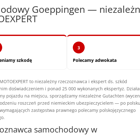
odowy Goeppingen — niezależ
TOEXPERT
3
eniamy szkodę
Polecamy adwokata
OTOEXPERT to niezależny rzeczoznawca i ekspert ds. szkód
nim doświadczeniem i ponad 25 000 wykonanych ekspertyz. Dział
iny pojazdu na miejscu, sporządzamy niezależne Gutachten (wyce
dzeniu roszczeń przed niemieckim ubezpieczycielem — po polsku
h wymagających zastępstwa prawnego polecamy polskojęzycznego
go.
czoznawca samochodowy w