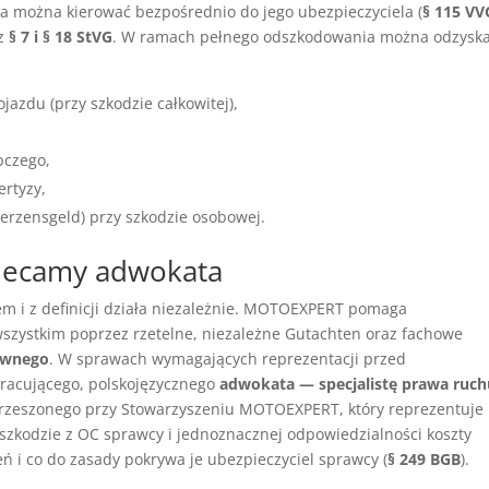
ia można kierować bezpośrednio do jego ubezpieczyciela (
§ 115 VV
 z
§ 7 i § 18 StVG
. W ramach pełnego odszkodowania można odzysk
azdu (przy szkodzie całkowitej),
pczego,
ertyzy,
erzensgeld) przy szkodzie osobowej.
lecamy adwokata
 i z definicji działa niezależnie. MOTOEXPERT pomaga
zystkim poprzez rzetelne, niezależne Gutachten oraz fachowe
awnego
. W sprawach wymagających reprezentacji przed
racującego, polskojęzycznego
adwokata — specjalistę prawa ruch
zrzeszonego przy Stowarzyszeniu MOTOEXPERT, który reprezentuje
zkodzie z OC sprawcy i jednoznacznej odpowiedzialności koszty
 i co do zasady pokrywa je ubezpieczyciel sprawcy (
§ 249 BGB
).