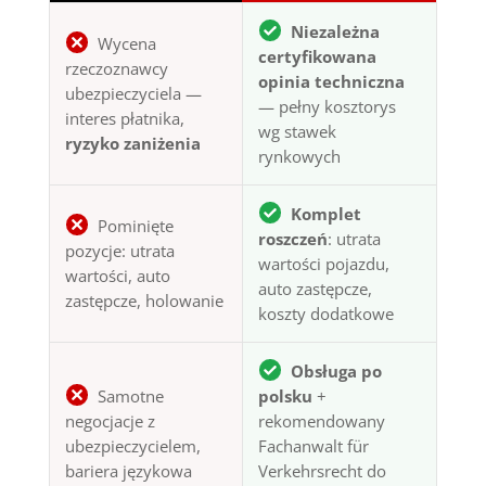
Niezależna
Wycena
certyfikowana
rzeczoznawcy
opinia techniczna
ubezpieczyciela —
— pełny kosztorys
interes płatnika,
wg stawek
ryzyko zaniżenia
rynkowych
Komplet
Pominięte
roszczeń
: utrata
pozycje: utrata
wartości pojazdu,
wartości, auto
auto zastępcze,
zastępcze, holowanie
koszty dodatkowe
Obsługa po
Samotne
polsku
+
negocjacje z
rekomendowany
ubezpieczycielem,
Fachanwalt für
bariera językowa
Verkehrsrecht do