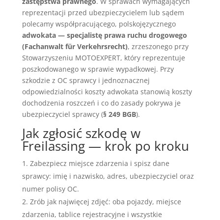
zastępstwa prawnego
. W sprawach wymagających
reprezentacji przed ubezpieczycielem lub sądem
polecamy współpracującego, polskojęzycznego
adwokata — specjalistę prawa ruchu drogowego
(Fachanwalt für Verkehrsrecht)
, zrzeszonego przy
Stowarzyszeniu MOTOEXPERT, który reprezentuje
poszkodowanego w sprawie wypadkowej. Przy
szkodzie z OC sprawcy i jednoznacznej
odpowiedzialności koszty adwokata stanowią koszty
dochodzenia roszczeń i co do zasady pokrywa je
ubezpieczyciel sprawcy (
§ 249 BGB
).
Jak zgłosić szkodę w
Freilassing — krok po kroku
Zabezpiecz miejsce zdarzenia i spisz dane
sprawcy: imię i nazwisko, adres, ubezpieczyciel oraz
numer polisy OC.
Zrób jak najwięcej zdjęć: oba pojazdy, miejsce
zdarzenia, tablice rejestracyjne i wszystkie