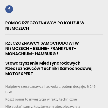
POMOC RZECZOZNAWCY PO KOLIZJI W
NIEMCZECH
RZECZOZNAWCY SAMOCHODOWI W
NIEMCZECH - BELINIE- FRANKFURT-
MONACHIUM- HAMBURG !
Stowarzyszenie Miedzynarodowych
Rzeczoznawców Techniki Samochodowej
MOTOEXPERT
Najpierw rzeczoznawca i adwokat, potem decyzje. § 249
BGB
Koszt opinii to inwestycja w fakty techniczne
Nie zostań sam z kosztorysem ubezpieczyciela