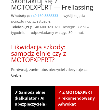
Skontaktuj się z
MOTOEXPERT — Freilassing
WhatsApp:
+49 160 3388333
— wyślij zdjęcia
pojazdu i opisz sytuację.
Telefon (PL):
+48 600 920 920. Dostępni 7 dni w
tygodniu — odpowiadamy w ciągu 30 minut.
Likwidacja szkody:
samodzielnie czy z
MOTOEXPERT?
Porównaj, zanim ubezpieczyciel zdecyduje za
Ciebie.
✗ Samodzielnie
✓ Z MOTOEXPERT
(kalkulator / AI
+ rekomendowany
ubezpieczyciela)
Adwokat