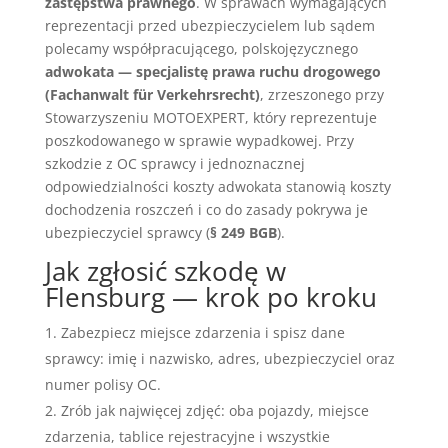
zastępstwa prawnego
. W sprawach wymagających
reprezentacji przed ubezpieczycielem lub sądem
polecamy współpracującego, polskojęzycznego
adwokata — specjalistę prawa ruchu drogowego
(Fachanwalt für Verkehrsrecht)
, zrzeszonego przy
Stowarzyszeniu MOTOEXPERT, który reprezentuje
poszkodowanego w sprawie wypadkowej. Przy
szkodzie z OC sprawcy i jednoznacznej
odpowiedzialności koszty adwokata stanowią koszty
dochodzenia roszczeń i co do zasady pokrywa je
ubezpieczyciel sprawcy (
§ 249 BGB
).
Jak zgłosić szkodę w
Flensburg — krok po kroku
Zabezpiecz miejsce zdarzenia i spisz dane
sprawcy: imię i nazwisko, adres, ubezpieczyciel oraz
numer polisy OC.
Zrób jak najwięcej zdjęć: oba pojazdy, miejsce
zdarzenia, tablice rejestracyjne i wszystkie