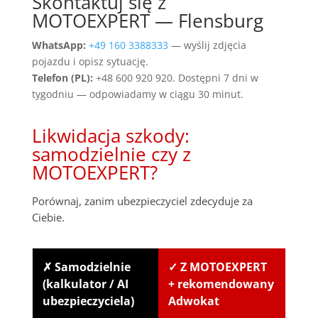
Skontaktuj się z
MOTOEXPERT — Flensburg
WhatsApp:
+49 160 3388333
— wyślij zdjęcia
pojazdu i opisz sytuację.
Telefon (PL):
+48 600 920 920. Dostępni 7 dni w
tygodniu — odpowiadamy w ciągu 30 minut.
Likwidacja szkody:
samodzielnie czy z
MOTOEXPERT?
Porównaj, zanim ubezpieczyciel zdecyduje za
Ciebie.
✗ Samodzielnie
✓ Z MOTOEXPERT
(kalkulator / AI
+ rekomendowany
ubezpieczyciela)
Adwokat