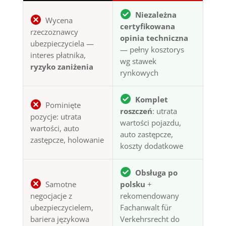
Niezależna
Wycena
certyfikowana
rzeczoznawcy
opinia techniczna
ubezpieczyciela —
— pełny kosztorys
interes płatnika,
wg stawek
ryzyko zaniżenia
rynkowych
Komplet
Pominięte
roszczeń
: utrata
pozycje: utrata
wartości pojazdu,
wartości, auto
auto zastępcze,
zastępcze, holowanie
koszty dodatkowe
Obsługa po
Samotne
polsku
+
negocjacje z
rekomendowany
ubezpieczycielem,
Fachanwalt für
bariera językowa
Verkehrsrecht do