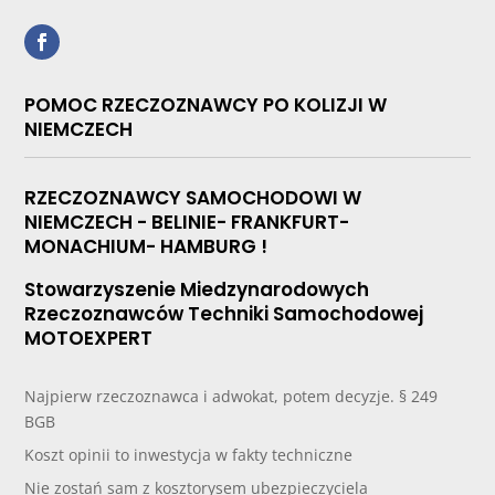
POMOC RZECZOZNAWCY PO KOLIZJI W
NIEMCZECH
RZECZOZNAWCY SAMOCHODOWI W
NIEMCZECH - BELINIE- FRANKFURT-
MONACHIUM- HAMBURG !
Stowarzyszenie Miedzynarodowych
Rzeczoznawców Techniki Samochodowej
MOTOEXPERT
Najpierw rzeczoznawca i adwokat, potem decyzje. § 249
BGB
Koszt opinii to inwestycja w fakty techniczne
Nie zostań sam z kosztorysem ubezpieczyciela