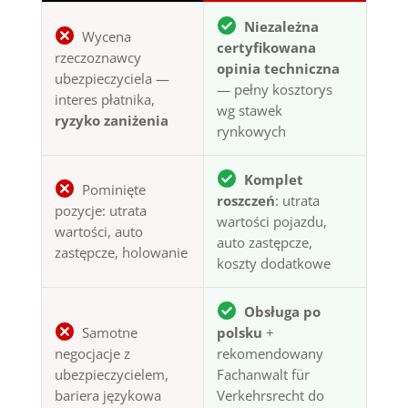
Niezależna
Wycena
certyfikowana
rzeczoznawcy
opinia techniczna
ubezpieczyciela —
— pełny kosztorys
interes płatnika,
wg stawek
ryzyko zaniżenia
rynkowych
Komplet
Pominięte
roszczeń
: utrata
pozycje: utrata
wartości pojazdu,
wartości, auto
auto zastępcze,
zastępcze, holowanie
koszty dodatkowe
Obsługa po
Samotne
polsku
+
negocjacje z
rekomendowany
ubezpieczycielem,
Fachanwalt für
bariera językowa
Verkehrsrecht do