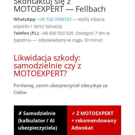
Skontaktuj się z
MOTOEXPERT — Fellbach
WhatsApp:
+49 160 3388333
— wyślij zdjęcia
pojazdu i opisz sytuację.
Telefon (PL):
+48 600 920 920. Dostępni 7 dni w
tygodniu — odpowiadamy w ciągu 30 minut.
Likwidacja szkody:
samodzielnie czy z
MOTOEXPERT?
Porównaj, zanim ubezpieczyciel zdecyduje za
Ciebie.
✗ Samodzielnie
✓ Z MOTOEXPERT
(kalkulator / AI
+ rekomendowany
ubezpieczyciela)
Adwokat