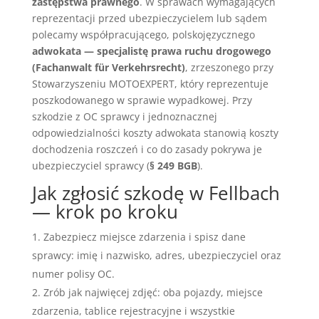
zastępstwa prawnego
. W sprawach wymagających
reprezentacji przed ubezpieczycielem lub sądem
polecamy współpracującego, polskojęzycznego
adwokata — specjalistę prawa ruchu drogowego
(Fachanwalt für Verkehrsrecht)
, zrzeszonego przy
Stowarzyszeniu MOTOEXPERT, który reprezentuje
poszkodowanego w sprawie wypadkowej. Przy
szkodzie z OC sprawcy i jednoznacznej
odpowiedzialności koszty adwokata stanowią koszty
dochodzenia roszczeń i co do zasady pokrywa je
ubezpieczyciel sprawcy (
§ 249 BGB
).
Jak zgłosić szkodę w Fellbach
— krok po kroku
Zabezpiecz miejsce zdarzenia i spisz dane
sprawcy: imię i nazwisko, adres, ubezpieczyciel oraz
numer polisy OC.
Zrób jak najwięcej zdjęć: oba pojazdy, miejsce
zdarzenia, tablice rejestracyjne i wszystkie