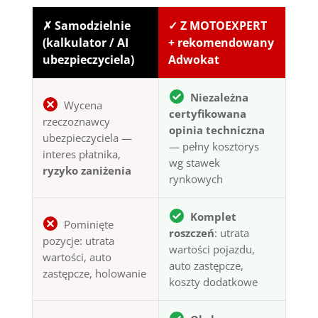
✗ Samodzielnie
✓ Z MOTOEXPERT
(kalkulator / AI
+ rekomendowany
ubezpieczyciela)
Adwokat
Niezależna
Wycena
certyfikowana
rzeczoznawcy
opinia techniczna
ubezpieczyciela —
— pełny kosztorys
interes płatnika,
wg stawek
ryzyko zaniżenia
rynkowych
Komplet
Pominięte
roszczeń
: utrata
pozycje: utrata
wartości pojazdu,
wartości, auto
auto zastępcze,
zastępcze, holowanie
koszty dodatkowe