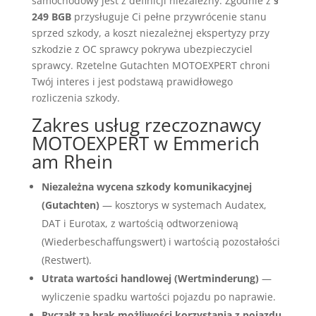
samochodowy jest z definicji niezależny. Zgodnie z
§
249 BGB
przysługuje Ci pełne przywrócenie stanu
sprzed szkody, a koszt niezależnej ekspertyzy przy
szkodzie z OC sprawcy pokrywa ubezpieczyciel
sprawcy. Rzetelne Gutachten MOTOEXPERT chroni
Twój interes i jest podstawą prawidłowego
rozliczenia szkody.
Zakres usług rzeczoznawcy
MOTOEXPERT w Emmerich
am Rhein
Niezależna wycena szkody komunikacyjnej
(Gutachten)
— kosztorys w systemach Audatex,
DAT i Eurotax, z wartością odtworzeniową
(Wiederbeschaffungswert) i wartością pozostałości
(Restwert).
Utrata wartości handlowej (Wertminderung)
—
wyliczenie spadku wartości pojazdu po naprawie.
Ryczałt za brak możliwości korzystania z pojazdu