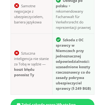
Obsługa po
Samotne
polsku
+
negocjacje z
rekomendowany
ubezpieczycielem,
Fachanwalt für
bariera językowa
Verkehrsrecht do
reprezentacji prawnej
Szkoda z OC
sprawcy w
Niemczech przy
Sztuczna
jednoznacznej
inteligencja nie stanie
odpowiedzialności:
za Tobą w sądzie —
uzasadnione koszty
koszt błędu
rzeczoznawcy co do
ponosisz Ty
zasady pokrywa
ubezpieczyciel
sprawcy (§ 249 BGB)
📷 Zgłoś szkodę przez WhatsApp —