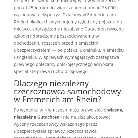
ekspert ds. szkód komunikacyjnych w Niemczech, z
ponad 25-letnim doświadczeniem i ponad 25 000
wykonanych ekspertyz. Działamy w Emmerich am
Rhein i okolicach: wykonujemy oględziny pojazdu na
miejscu, sporządzamy niezależne Gutachten (wycenę
szkody) i doradzamy poszkodowanemu w
dochodzeniu roszczeń przed niemieckim
ubezpieczycielem — po polsku, ukraińsku, niemiecku
i angielsku. W sprawach wymagających zastępstwa
prawnego polecamy polskojęzycznego adwokata —
specjalistę prawa ruchu drogowego.
Dlaczego niezależny
rzeczoznawca samochodowy
w Emmerich am Rhein?
Po wypadku w Niemczech masz prawo zlecić
własne,
niezależne Gutachten
i nie musisz akceptować
wyceny rzeczoznawcy wskazanego przez
ubezpieczyciela sprawcy. Rzeczoznawca