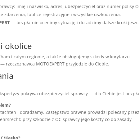
prawcy: imię i nazwisko, adres, ubezpieczyciel oraz numer polisy O
ce zdarzenia, tablice rejestracyjne i wszystkie uszkodzenia.
XPERT
— bezpłatnie ocenimy sytuację i doradzimy dalsze kroki jeszc
i okolice
am i całym regionie, a także obsługujemy szkody w korytarzu
ć — rzeczoznawca MOTOEXPERT przyjedzie do Ciebie.
ania
ekspertyzy pokrywa ubezpieczyciel sprawcy — dla Ciebie jest bezpła
elem?
tachten i doradzamy. Zastępstwo prawne prowadzi polecany prze
hrsrecht; przy szkodzie z OC sprawcy jego koszty co do zasady
AC/Kasko?