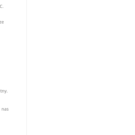
C.
ze
tny.
z nas