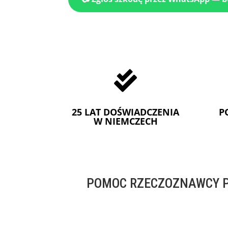

25 LAT DOŚWIADCZENIA
P
W NIEMCZECH
POMOC RZECZOZNAWCY P