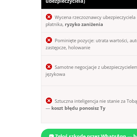
ubezpieczyciela)
Wycena rzeczoznawcy ubezpieczyciela 
płatnika,
ryzyko zaniżenia
Pominięte pozycje: utrata wartości, au
zastępcze, holowanie
Samotne negocjacje z ubezpieczycielem
językowa
Sztuczna inteligencja nie stanie za Tob
—
koszt błędu ponosisz Ty
📷 Zgłoś szkodę przez WhatsApp — 