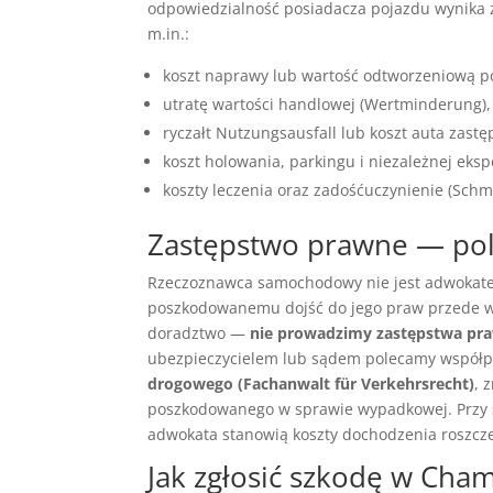
odpowiedzialność posiadacza pojazdu wynika
m.in.:
koszt naprawy lub wartość odtworzeniową poj
utratę wartości handlowej (Wertminderung),
ryczałt Nutzungsausfall lub koszt auta zastę
koszt holowania, parkingu i niezależnej eksp
koszty leczenia oraz zadośćuczynienie (Schm
Zastępstwo prawne — po
Rzeczoznawca samochodowy nie jest adwokatem
poszkodowanemu dojść do jego praw przede ws
doradztwo —
nie prowadzimy zastępstwa pr
ubezpieczycielem lub sądem polecamy współp
drogowego (Fachanwalt für Verkehrsrecht)
, 
poszkodowanego w sprawie wypadkowej. Przy s
adwokata stanowią koszty dochodzenia roszczeń
Jak zgłosić szkodę w Cha