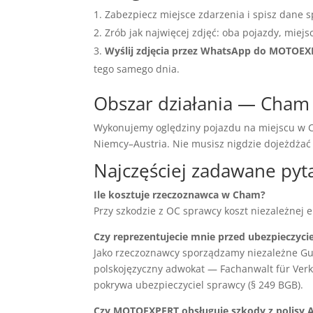
Zabezpiecz miejsce zdarzenia i spisz dane s
Zrób jak najwięcej zdjęć: oba pojazdy, miejs
Wyślij zdjęcia przez WhatsApp do MOTOE
tego samego dnia.
Obszar działania — Cham 
Wykonujemy oględziny pojazdu na miejscu w Ch
Niemcy–Austria. Nie musisz nigdzie dojeżdża
Najczęściej zadawane pyt
Ile kosztuje rzeczoznawca w Cham?
Przy szkodzie z OC sprawcy koszt niezależnej 
Czy reprezentujecie mnie przed ubezpieczyci
Jako rzeczoznawcy sporządzamy niezależne Gu
polskojęzyczny adwokat — Fachanwalt für Verke
pokrywa ubezpieczyciel sprawcy (§ 249 BGB).
Czy MOTOEXPERT obsługuje szkody z polisy 