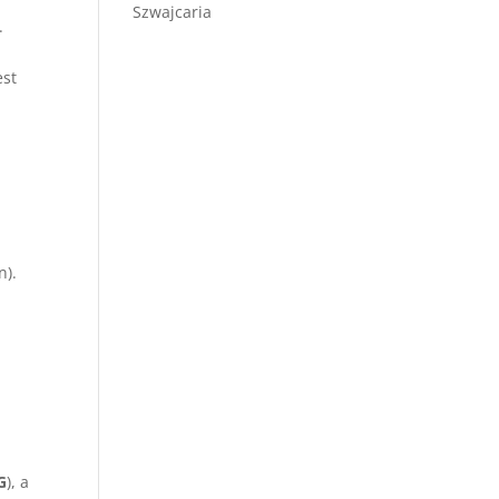
Szwajcaria
.
est
n).
G
), a