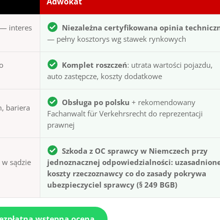
Adwokat
— interes
Niezależna certyfikowana opinia technicz
— pełny kosztorys wg stawek rynkowych
to
Komplet roszczeń
: utrata wartości pojazdu,
auto zastępcze, koszty dodatkowe
Obsługa po polsku
+ rekomendowany
, bariera
Fachanwalt für Verkehrsrecht do reprezentacji
prawnej
Szkoda z OC sprawcy w Niemczech przy
ą w sądzie
jednoznacznej odpowiedzialności: uzasadnion
koszty rzeczoznawcy co do zasady pokrywa
ubezpieczyciel sprawcy (§ 249 BGB)
bezpłatna wstępna ocena