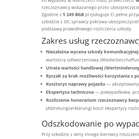
Po wypadku w Niemczech masz prawo zlecić
w
rzeczoznawcy wskazanego przez ubezpieczyciel
Zgodnie z
§ 249 BGB
przysługuje Ci pełne przy
szkodzie z OC sprawcy pokrywa ubezpieczyciel
podstawą prawidłowego rozliczenia szkody.
Zakres usług rzeczozna
Niezależna wycena szkody komunikacyjnej
wartością odtworzeniową (Wiederbeschaffungs
Utrata wartości handlowej (Wertminderun
Ryczałt za brak możliwości korzystania z p
Kosztorys naprawy pojazdu
— akceptowany 
Ekspertyza techniczna
— powypadkowa, prz
Rozliczenie honorarium rzeczoznawcy bezp
(Abtretungserklärung) koszt ekspertyzy rozli
Odszkodowanie po wypadk
Przy szkodzie z winy innego kierowcy roszczen