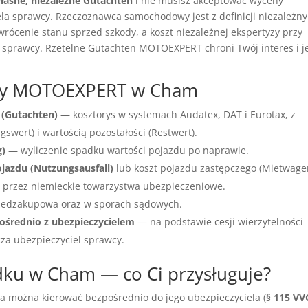
łasne, niezależne Gutachten
i nie musisz akceptować wyceny
a sprawcy. Rzeczoznawca samochodowy jest z definicji niezależny
wrócenie stanu sprzed szkody, a koszt niezależnej ekspertyzy przy
 sprawcy. Rzetelne Gutachten MOTOEXPERT chroni Twój interes i j
wcy MOTOEXPERT w Cham
 (Gutachten)
— kosztorys w systemach Audatex, DAT i Eurotax, z
wert) i wartością pozostałości (Restwert).
g)
— wyliczenie spadku wartości pojazdu po naprawie.
ojazdu (Nutzungsausfall)
lub koszt pojazdu zastępczego (Mietwage
przez niemieckie towarzystwa ubezpieczeniowe.
edzakupowa oraz w sporach sądowych.
ośrednio z ubezpieczycielem
— na podstawie cesji wierzytelności
cza ubezpieczyciel sprawcy.
u w Cham — co Ci przysługuje?
ia można kierować bezpośrednio do jego ubezpieczyciela (
§ 115 VV