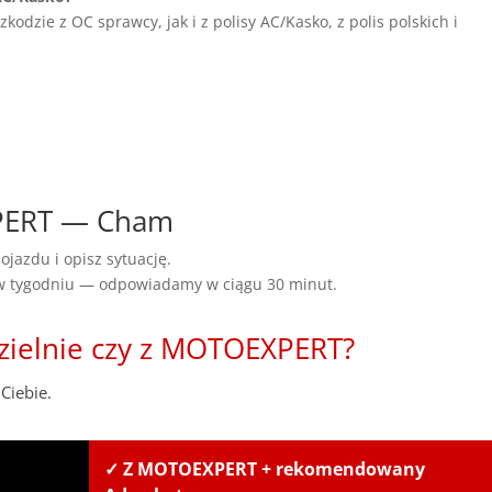
dzie z OC sprawcy, jak i z polisy AC/Kasko, z polis polskich i
XPERT — Cham
ojazdu i opisz sytuację.
 w tygodniu — odpowiadamy w ciągu 30 minut.
zielnie czy z MOTOEXPERT?
Ciebie.
✓ Z MOTOEXPERT + rekomendowany