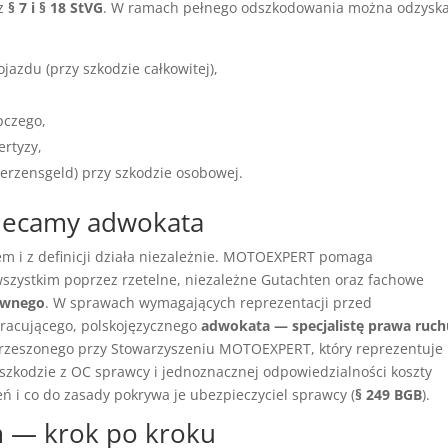
 z
§ 7 i § 18 StVG
. W ramach pełnego odszkodowania można odzysk
azdu (przy szkodzie całkowitej),
pczego,
ertyzy,
erzensgeld) przy szkodzie osobowej.
lecamy adwokata
 i z definicji działa niezależnie. MOTOEXPERT pomaga
zystkim poprzez rzetelne, niezależne Gutachten oraz fachowe
awnego
. W sprawach wymagających reprezentacji przed
racującego, polskojęzycznego
adwokata — specjalistę prawa ruch
zrzeszonego przy Stowarzyszeniu MOTOEXPERT, który reprezentuje
zkodzie z OC sprawcy i jednoznacznej odpowiedzialności koszty
 i co do zasady pokrywa je ubezpieczyciel sprawcy (
§ 249 BGB
).
m — krok po kroku