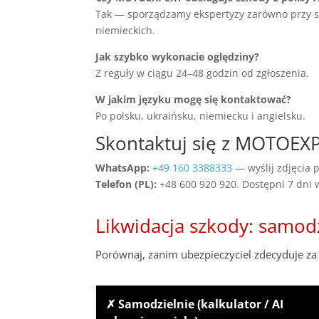
Tak — sporządzamy ekspertyzy zarówno przy szko
niemieckich.
Jak szybko wykonacie oględziny?
Z reguły w ciągu 24–48 godzin od zgłoszenia.
W jakim języku mogę się kontaktować?
Po polsku, ukraińsku, niemiecku i angielsku.
Skontaktuj się z MOTOE
WhatsApp:
+49 160 3388333
— wyślij zdjęcia p
Telefon (PL):
+48 600 920 920. Dostępni 7 dni
Likwidacja szkody: samod
Porównaj, zanim ubezpieczyciel zdecyduje za 
✗ Samodzielnie (kalkulator / AI