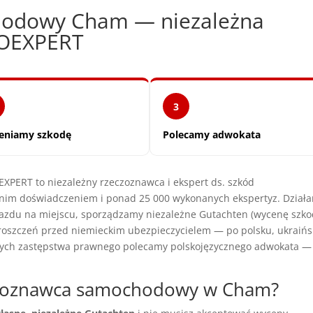
odowy Cham — niezależna
TOEXPERT
3
eniamy szkodę
Polecamy adwokata
ERT to niezależny rzeczoznawca i ekspert ds. szkód
nim doświadczeniem i ponad 25 000 wykonanych ekspertyz. Dział
azdu na miejscu, sporządzamy niezależne Gutachten (wycenę szkod
zczeń przed niemieckim ubezpieczycielem — po polsku, ukraińs
cych zastępstwa prawnego polecamy polskojęzycznego adwokata —
eczoznawca samochodowy w Cham?