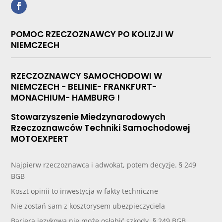
POMOC RZECZOZNAWCY PO KOLIZJI W
NIEMCZECH
RZECZOZNAWCY SAMOCHODOWI W
NIEMCZECH - BELINIE- FRANKFURT-
MONACHIUM- HAMBURG !
Stowarzyszenie Miedzynarodowych
Rzeczoznawców Techniki Samochodowej
MOTOEXPERT
Najpierw rzeczoznawca i adwokat, potem decyzje. § 249
BGB
Koszt opinii to inwestycja w fakty techniczne
Nie zostań sam z kosztorysem ubezpieczyciela
Bariera językowa nie może osłabić szkody. § 249 BGB