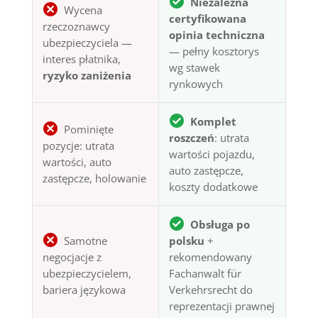
Niezależna
Wycena
certyfikowana
rzeczoznawcy
opinia techniczna
ubezpieczyciela —
— pełny kosztorys
interes płatnika,
wg stawek
ryzyko zaniżenia
rynkowych
Komplet
Pominięte
roszczeń
: utrata
pozycje: utrata
wartości pojazdu,
wartości, auto
auto zastępcze,
zastępcze, holowanie
koszty dodatkowe
Obsługa po
Samotne
polsku
+
negocjacje z
rekomendowany
ubezpieczycielem,
Fachanwalt für
bariera językowa
Verkehrsrecht do
reprezentacji prawnej