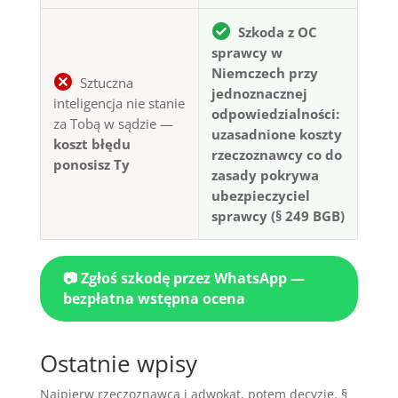
Szkoda z OC
sprawcy w
Niemczech przy
Sztuczna
jednoznacznej
inteligencja nie stanie
odpowiedzialności:
za Tobą w sądzie —
uzasadnione koszty
koszt błędu
rzeczoznawcy co do
ponosisz Ty
zasady pokrywa
ubezpieczyciel
sprawcy (§ 249 BGB)
📷 Zgłoś szkodę przez WhatsApp —
bezpłatna wstępna ocena
Ostatnie wpisy
Najpierw rzeczoznawca i adwokat, potem decyzje. §