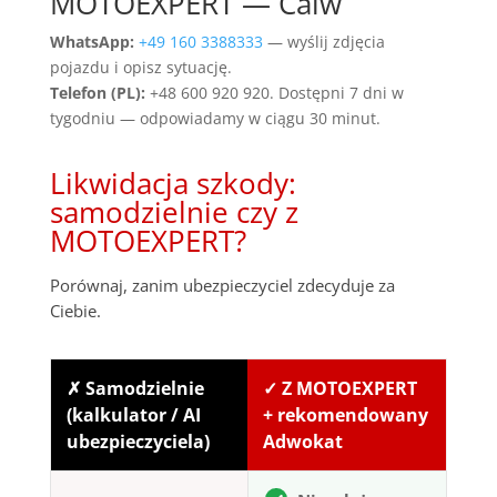
MOTOEXPERT — Calw
WhatsApp:
+49 160 3388333
— wyślij zdjęcia
pojazdu i opisz sytuację.
Telefon (PL):
+48 600 920 920. Dostępni 7 dni w
tygodniu — odpowiadamy w ciągu 30 minut.
Likwidacja szkody:
samodzielnie czy z
MOTOEXPERT?
Porównaj, zanim ubezpieczyciel zdecyduje za
Ciebie.
✗ Samodzielnie
✓ Z MOTOEXPERT
(kalkulator / AI
+ rekomendowany
ubezpieczyciela)
Adwokat