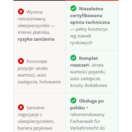
Niezależna
Wycena
certyfikowana
rzeczoznawcy
opinia techniczna
ubezpieczyciela —
— pełny kosztorys
interes płatnika,
wg stawek
ryzyko zaniżenia
rynkowych
Komplet
Pominięte
roszczeń
: utrata
pozycje: utrata
wartości pojazdu,
wartości, auto
auto zastępcze,
zastępcze, holowanie
koszty dodatkowe
Obsługa po
Samotne
polsku
+
negocjacje z
rekomendowany
ubezpieczycielem,
Fachanwalt für
bariera językowa
Verkehrsrecht do