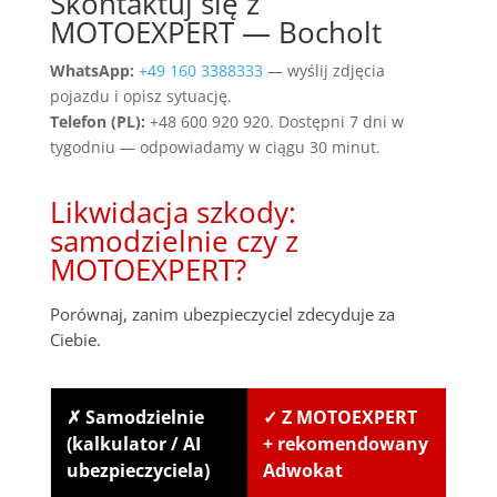
Skontaktuj się z
MOTOEXPERT — Bocholt
WhatsApp:
+49 160 3388333
— wyślij zdjęcia
pojazdu i opisz sytuację.
Telefon (PL):
+48 600 920 920. Dostępni 7 dni w
tygodniu — odpowiadamy w ciągu 30 minut.
Likwidacja szkody:
samodzielnie czy z
MOTOEXPERT?
Porównaj, zanim ubezpieczyciel zdecyduje za
Ciebie.
✗ Samodzielnie
✓ Z MOTOEXPERT
(kalkulator / AI
+ rekomendowany
ubezpieczyciela)
Adwokat