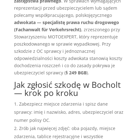
zastępstwa prawnego
. W sprawach wymagających
reprezentacji przed ubezpieczycielem lub sądem
polecamy współpracującego, polskojęzycznego
adwokata — specjalistę prawa ruchu drogowego
(Fachanwalt für Verkehrsrecht)
, zrzeszonego przy
Stowarzyszeniu MOTOEXPERT, który reprezentuje
poszkodowanego w sprawie wypadkowej. Przy
szkodzie z OC sprawcy i jednoznacznej
odpowiedzialności koszty adwokata stanowią koszty
dochodzenia roszczeń i co do zasady pokrywa je
ubezpieczyciel sprawcy (
§ 249 BGB
).
Jak zgłosić szkodę w Bocholt
— krok po kroku
Zabezpiecz miejsce zdarzenia i spisz dane
sprawcy: imię i nazwisko, adres, ubezpieczyciel oraz
numer polisy OC.
Zrób jak najwięcej zdjęć: oba pojazdy, miejsce
zdarzenia, tablice rejestracyjne i wszystkie